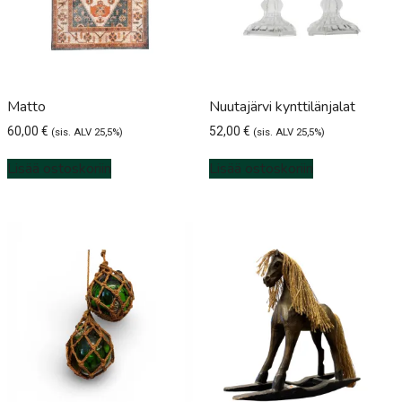
Matto
Nuutajärvi kynttilänjalat
60,00
€
52,00
€
(sis. ALV 25,5%)
(sis. ALV 25,5%)
Lisää ostoskoriin
Lisää ostoskoriin