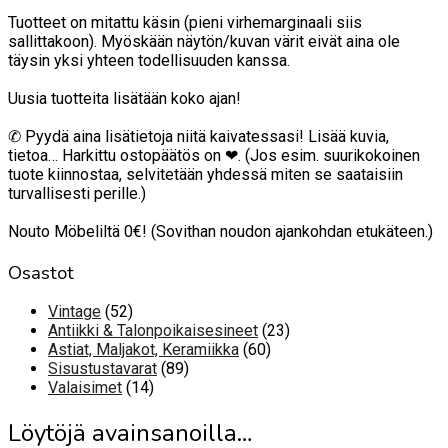
Tuotteet on mitattu käsin (pieni virhemarginaali siis
sallittakoon). Myöskään näytön/kuvan värit eivät aina ole
täysin yksi yhteen todellisuuden kanssa.
Uusia tuotteita lisätään koko ajan!
✆ Pyydä aina lisätietoja niitä kaivatessasi! Lisää kuvia,
tietoa… Harkittu ostopäätös on ❤. (Jos esim. suurikokoinen
tuote kiinnostaa, selvitetään yhdessä miten se saataisiin
turvallisesti perille.)
Nouto Möbeliltä 0€! (Sovithan noudon ajankohdan etukäteen.)
Osastot
52
Vintage
52
tuotetta
23
Antiikki & Talonpoikaisesineet
23
60
tuotetta
Astiat, Maljakot, Keramiikka
60
89
tuotetta
Sisustustavarat
89
14
tuotetta
Valaisimet
14
tuotetta
Löytöjä avainsanoilla…