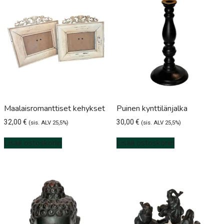
Maalaisromanttiset kehykset
Puinen kynttilänjalka
32,00
€
30,00
€
(sis. ALV 25,5%)
(sis. ALV 25,5%)
Lisää ostoskoriin
Lisää ostoskoriin