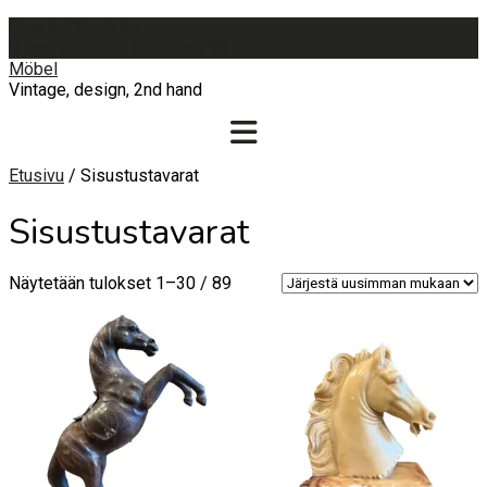
Skip
Sign In | Register
to
0 items - 0,00 €
Checkout
content
Möbel
Vintage, design, 2nd hand
Etusivu
/ Sisustustavarat
Sisustustavarat
Sorted
Näytetään tulokset 1–30 / 89
by
latest