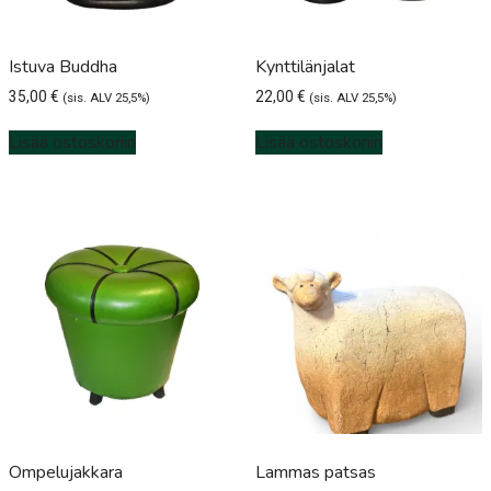
Istuva Buddha
Kynttilänjalat
35,00
€
22,00
€
(sis. ALV 25,5%)
(sis. ALV 25,5%)
Lisää ostoskoriin
Lisää ostoskoriin
Ompelujakkara
Lammas patsas