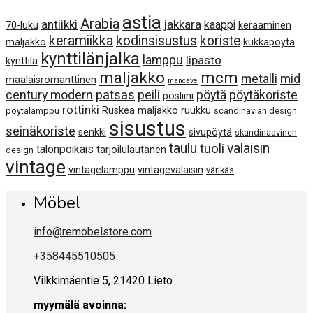
astia
Arabia
antiikki
jakkara
kaappi
70-luku
keraaminen
keramiikka
kodinsisustus
koriste
maljakko
kukkapöytä
kynttilänjalka
lamppu
lipasto
kynttilä
maljakko
mcm
metalli
mid
maalaisromanttinen
mancave
century modern
patsas
peili
pöytä
pöytäkoriste
posliini
rottinki
Ruskea maljakko
ruukku
pöytälamppu
scandinavian design
sisustus
seinäkoriste
senkki
sivupöytä
skandinaavinen
taulu
valaisin
tuoli
talonpoikais
tarjoilulautanen
design
vintage
vintagelamppu
vintagevalaisin
värikäs
Möbel
info@remobelstore.com
+358445510505
Vilkkimäentie 5, 21420 Lieto
myymälä avoinna: