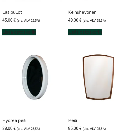
Lasipullot
Keinuhevonen
45,00
€
48,00
€
(sis. ALV 25,5%)
(sis. ALV 25,5%)
Lisää ostoskoriin
Lisää ostoskoriin
Pyöreä peili
Peili
28,00
€
85,00
€
(sis. ALV 25,5%)
(sis. ALV 25,5%)