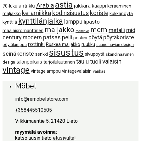
astia
Arabia
antiikki
jakkara
kaappi
70-luku
keraaminen
keramiikka
kodinsisustus
koriste
maljakko
kukkapöytä
kynttilänjalka
lamppu
lipasto
kynttilä
maljakko
mcm
metalli
mid
maalaisromanttinen
mancave
century modern
patsas
peili
pöytä
pöytäkoriste
posliini
rottinki
Ruskea maljakko
ruukku
pöytälamppu
scandinavian design
sisustus
seinäkoriste
senkki
sivupöytä
skandinaavinen
taulu
valaisin
tuoli
talonpoikais
tarjoilulautanen
design
vintage
vintagelamppu
vintagevalaisin
värikäs
Möbel
info@remobelstore.com
+358445510505
Vilkkimäentie 5, 21420 Lieto
myymälä avoinna:
katso uusin tieto
etusivulta
!