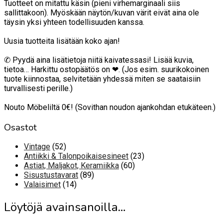
Tuotteet on mitattu käsin (pieni virhemarginaali siis
sallittakoon). Myöskään näytön/kuvan värit eivät aina ole
täysin yksi yhteen todellisuuden kanssa.
Uusia tuotteita lisätään koko ajan!
✆ Pyydä aina lisätietoja niitä kaivatessasi! Lisää kuvia,
tietoa… Harkittu ostopäätös on ❤. (Jos esim. suurikokoinen
tuote kiinnostaa, selvitetään yhdessä miten se saataisiin
turvallisesti perille.)
Nouto Möbeliltä 0€! (Sovithan noudon ajankohdan etukäteen.)
Osastot
52
Vintage
52
tuotetta
23
Antiikki & Talonpoikaisesineet
23
60
tuotetta
Astiat, Maljakot, Keramiikka
60
89
tuotetta
Sisustustavarat
89
14
tuotetta
Valaisimet
14
tuotetta
Löytöjä avainsanoilla…