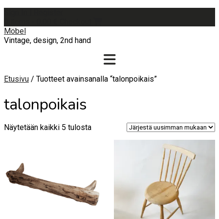
Skip
Sign In | Register
to
0 items - 0,00 €
Checkout
content
Möbel
Vintage, design, 2nd hand
Etusivu
/ Tuotteet avainsanalla “talonpoikais”
talonpoikais
Sorted
Näytetään kaikki 5 tulosta
by
latest