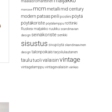
maljakko
maalaisromanttinen
mcm
metalli
mid century
mancave
modern
patsas
peili
pöytä
posliini
pöytäkoriste
rottinki
pöytälamppu
Ruskea maljakko
ruukku
scandinavian
seinäkoriste
senkki
design
sisustus
sivupöytä
skandinaavinen
talonpoikais
tarjoilulautanen
design
vintage
taulu
valaisin
tuoli
vintagelamppu
vintagevalaisin
värikäs