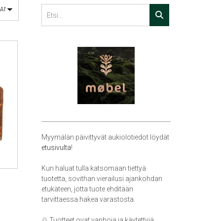
Myymälän päivittyvät aukiolotiedot löydät
etusivulta
!
Kun haluat tulla katsomaan tiettyä
tuotetta, sovithan vierailusi ajankohdan
etukäteen, jotta tuote ehditään
tarvittaessa hakea varastosta.
♲ Tuotteet ovat vanhoja ja käytettyjä,