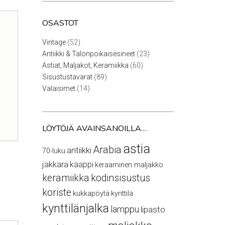
OSASTOT
52
Vintage
52
tuotetta
23
Antiikki & Talonpoikaisesineet
23
tuotetta
60
Astiat, Maljakot, Keramiikka
60
tuotetta
89
Sisustustavarat
89
tuotetta
14
Valaisimet
14
tuotetta
LÖYTÖJÄ AVAINSANOILLA…
astia
Arabia
antiikki
70-luku
jakkara
kaappi
keraaminen maljakko
keramiikka
kodinsisustus
koriste
kukkapöytä
kynttilä
kynttilänjalka
lamppu
lipasto