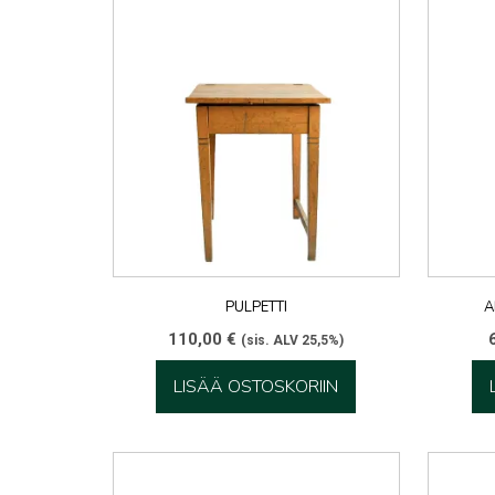
PULPETTI
A
110,00
€
(sis. ALV 25,5%)
LISÄÄ OSTOSKORIIN