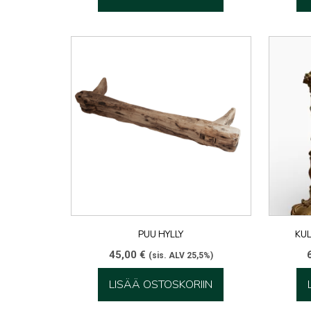
PUU HYLLY
KU
45,00
€
(sis. ALV 25,5%)
LISÄÄ OSTOSKORIIN