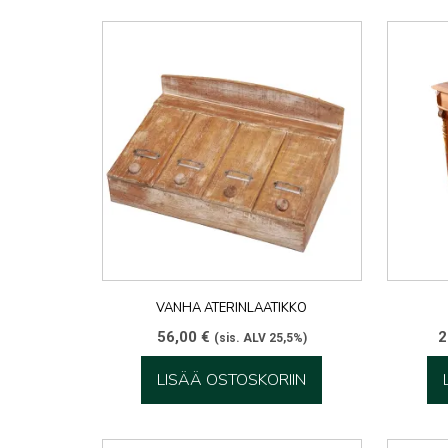
VANHA ATERINLAATIKKO
56,00
€
2
(sis. ALV 25,5%)
LISÄÄ OSTOSKORIIN