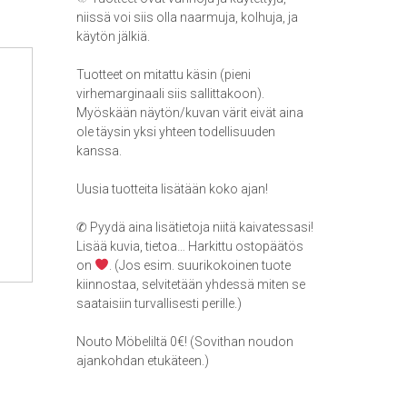
niissä voi siis olla naarmuja, kolhuja, ja
käytön jälkiä.
Tuotteet on mitattu käsin (pieni
virhemarginaali siis sallittakoon).
Myöskään näytön/kuvan värit eivät aina
ole täysin yksi yhteen todellisuuden
kanssa.
Uusia tuotteita lisätään koko ajan!
✆ Pyydä aina lisätietoja niitä kaivatessasi!
Lisää kuvia, tietoa… Harkittu ostopäätös
on
. (Jos esim. suurikokoinen tuote
kiinnostaa, selvitetään yhdessä miten se
saataisiin turvallisesti perille.)
Nouto Möbeliltä 0€! (Sovithan noudon
ajankohdan etukäteen.)