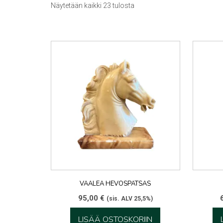
Sorted
Näytetään kaikki 23 tulosta
by
latest
VAALEA HEVOSPATSAS
95,00
€
(sis. ALV 25,5%)
LISÄÄ OSTOSKORIIN