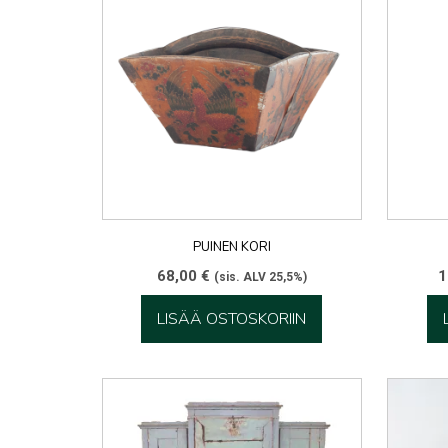
PUINEN KORI
68,00
€
1
(sis. ALV 25,5%)
LISÄÄ OSTOSKORIIN