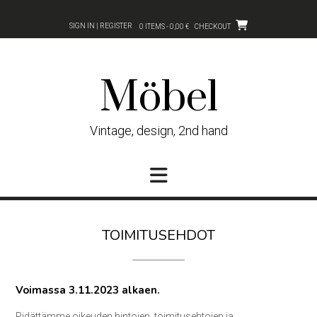
Skip
to
SIGN IN | REGISTER
0 ITEMS - 0,00 €
CHECKOUT
content
Möbel
Vintage, design, 2nd hand
TOIMITUSEHDOT
Voimassa 3.11.2023 alkaen.
Pidättämme oikeuden hintojen, toimitusehtojen ja