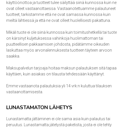
käyttöönottoa ja tuotteet tulee säilyttää siinä kunnossa kuin ne
ovat olleet vastaanottaessa. Vastaanotettuamme palautuneet
tuotteet, tarkistamme että ne ovat samassa kunnossa kuin
meiltä lähtiessä ja että ne ovat olleet huolellisesti pakattuna.
Mikäli tuote ei ole siinä kunnossa kuin toimitushetkellä tai tuote
on kärsinyt kuljetuksessa vahinkoja huolimattoman tai
puutteellisen pakkaamisen johdosta, pidätämme oikeuden
laskuttaa myös arvonalennuksesta tuotteen täyteen arvoon
saakka.
Maksupalvelun tarjoaja hoitaa maksun palautuksen sitä tapaa
käyttäen, kuin asiakas on tilausta tehdessään käyttänyt.
Emme vastaanota palautuksia yli 14 vrk:n kuluttua tilauksen
vastaanottamisesta.
LUNASTAMATON LÄHETYS
Lunastamatta jättäminen ei ole sama asia kuin palautus tai
peruutus. Lunastamatta jätetystä paketista, josta ei ole tehty