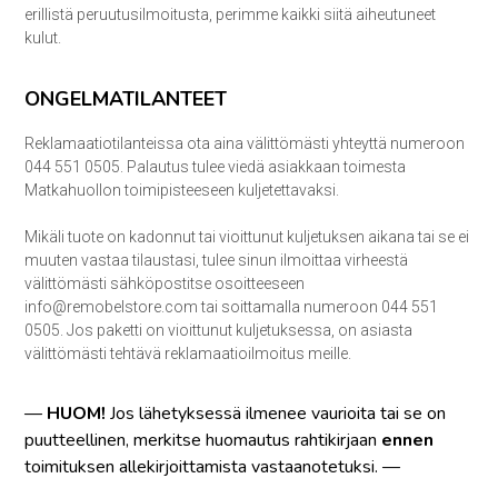
erillistä peruutusilmoitusta, perimme kaikki siitä aiheutuneet
kulut.
ONGELMATILANTEET
Reklamaatiotilanteissa ota aina välittömästi yhteyttä numeroon
044 551 0505. Palautus tulee viedä asiakkaan toimesta
Matkahuollon toimipisteeseen kuljetettavaksi.
Mikäli tuote on kadonnut tai vioittunut kuljetuksen aikana tai se ei
muuten vastaa tilaustasi, tulee sinun ilmoittaa virheestä
välittömästi sähköpostitse osoitteeseen
info@remobelstore.com tai soittamalla numeroon 044 551
0505. Jos paketti on vioittunut kuljetuksessa, on asiasta
välittömästi tehtävä reklamaatioilmoitus meille.
—
HUOM!
Jos lähetyksessä ilmenee vaurioita tai se on
puutteellinen, merkitse huomautus rahtikirjaan
ennen
toimituksen allekirjoittamista vastaanotetuksi. —