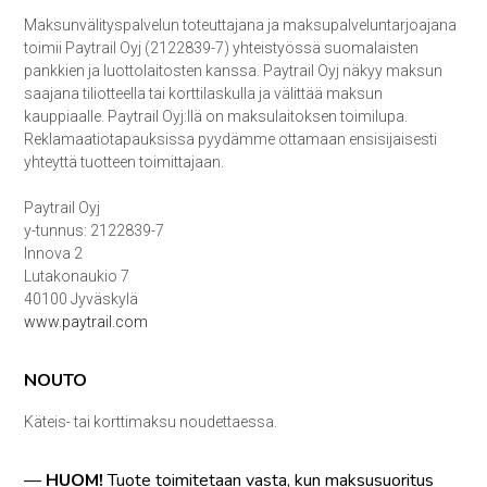
Maksunvälityspalvelun toteuttajana ja maksupalveluntarjoajana
toimii Paytrail Oyj (2122839-7) yhteistyössä suomalaisten
pankkien ja luottolaitosten kanssa. Paytrail Oyj näkyy maksun
saajana tiliotteella tai korttilaskulla ja välittää maksun
kauppiaalle. Paytrail Oyj:llä on maksulaitoksen toimilupa.
Reklamaatiotapauksissa pyydämme ottamaan ensisijaisesti
yhteyttä tuotteen toimittajaan.
Paytrail Oyj
y-tunnus: 2122839-7
Innova 2
Lutakonaukio 7
40100 Jyväskylä
www.paytrail.com
NOUTO
Käteis- tai korttimaksu noudettaessa.
—
HUOM!
Tuote toimitetaan vasta, kun maksusuoritus