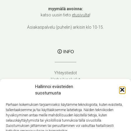
myymälä avoinna:
katso uusin tieto
etusivulta
!
Asiakaspalvelu (puhelin) arkisin klo 10-15.
🛈 INFO
Yhteystiedot
Verhoilupalvelut
Hallinnoi evästeiden
Toimitusehdot
suostumusta
Tietosuojaseloste
Evästekäytäntö (EU)
Parhaan kokemuksen tarjoamiseksi käytämme teknologioita, kuten evästeitä,
tallentaaksemme ja/tai käyttääksemme laitetietoja. Näiden tekniikoiden
hyväksyminen antaa meille mahdollisuuden käsitellä tietoja, kuten
Suomi
selauskäyttäytymistä tai yksilöllisiä tunnuksia tällä sivustolla.
Suostumuksen jättäminen tai peruuttaminen voi vaikuttaa haitallisesti