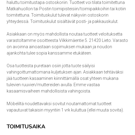
haluttu toimitustapa ostoskoriin. Tuotteet voi tilata toimitettuna
Matkahuollon tai Postin toimipisteisiin/toimipaikkoihin tai kotiin
toimitettuna. Toimituskulut tulevat näkyviin ostoskorin
yhteydessä. Toimituskulut sisältävät posti- ja pakkauskulut.
Asiakkaan on myös mahdollista noutaa tuotteet veloituksetta
varastoltamme osoitteesta Vilkkimäentie 5. 21420 Lieto. Varasto
on avoinna ainoastaan sopimuksen mukaan ja noudon
ajankohta tulee sopia kanssamme etukäteen.
Osa tuotteista puretaan osiin jotta tuote säilyisi
vahingoittumattomana kuljetuksen ajan. Asiakkaan tehtäväksi
jää tuotteen kasaaminen kiinnittämällä osat yhteen mukana
tulevien ruuvien/muttereiden avulla. Emme vastaa
kasaamisvaiheen mahdollisista vahingoista.
Möbeliltä noudettavaksi sovitut noutamattomat tuotteet
vapautuvat takaisin myyntiin 1 vrk kuluttua (ellei muuta sovita).
TOIMITUSAIKA