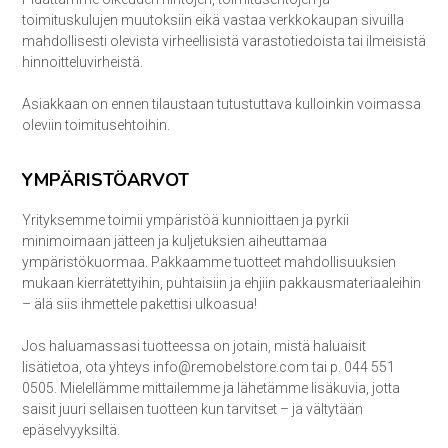
toimituskulujen muutoksiin eikä vastaa verkkokaupan sivuilla
mahdollisesti olevista virheellisistä varastotiedoista tai ilmeisistä
hinnoitteluvirheistä.
Asiakkaan on ennen tilaustaan tutustuttava kulloinkin voimassa
oleviin toimitusehtoihin.
YMPÄRISTÖARVOT
Yrityksemme toimii ympäristöä kunnioittaen ja pyrkii
minimoimaan jätteen ja kuljetuksien aiheuttamaa
ympäristökuormaa. Pakkaamme tuotteet mahdollisuuksien
mukaan kierrätettyihin, puhtaisiin ja ehjiin pakkausmateriaaleihin
– älä siis ihmettele pakettisi ulkoasua!
Jos haluamassasi tuotteessa on jotain, mistä haluaisit
lisätietoa, ota yhteys info@remobelstore.com tai p. 044 551
0505. Mielellämme mittailemme ja lähetämme lisäkuvia, jotta
saisit juuri sellaisen tuotteen kun tarvitset – ja vältytään
epäselvyyksiltä.