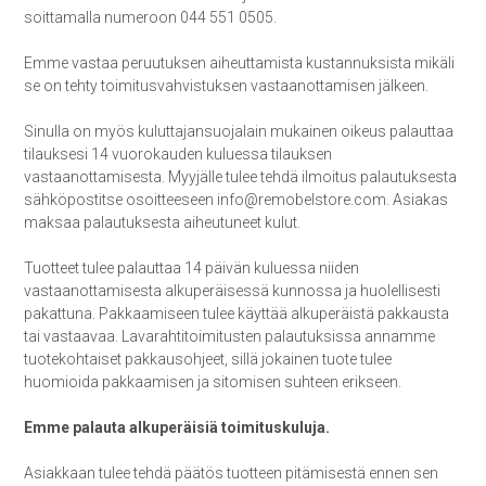
soittamalla numeroon 044 551 0505.
Emme vastaa peruutuksen aiheuttamista kustannuksista mikäli
se on tehty toimitusvahvistuksen vastaanottamisen jälkeen.
Sinulla on myös kuluttajansuojalain mukainen oikeus palauttaa
tilauksesi 14 vuorokauden kuluessa tilauksen
vastaanottamisesta. Myyjälle tulee tehdä ilmoitus palautuksesta
sähköpostitse osoitteeseen info@remobelstore.com. Asiakas
maksaa palautuksesta aiheutuneet kulut.
Tuotteet tulee palauttaa 14 päivän kuluessa niiden
vastaanottamisesta alkuperäisessä kunnossa ja huolellisesti
pakattuna. Pakkaamiseen tulee käyttää alkuperäistä pakkausta
tai vastaavaa. Lavarahtitoimitusten palautuksissa annamme
tuotekohtaiset pakkausohjeet, sillä jokainen tuote tulee
huomioida pakkaamisen ja sitomisen suhteen erikseen.
Emme palauta alkuperäisiä toimituskuluja.
Asiakkaan tulee tehdä päätös tuotteen pitämisestä ennen sen