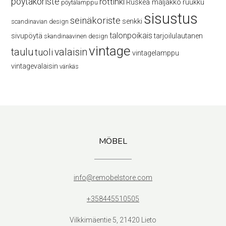
pöytäkoriste
rottinki
Ruskea maljakko
ruukku
pöytälamppu
sisustus
seinäkoriste
senkki
scandinavian design
talonpoikais
sivupöytä
tarjoilulautanen
skandinaavinen design
vintage
taulu
valaisin
tuoli
vintagelamppu
vintagevalaisin
värikäs
MÖBEL
info@remobelstore.com
+358445510505
Vilkkimäentie 5, 21420 Lieto