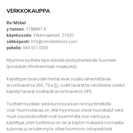
VERKKOKAUPPA
Re-Möbel
y-tunnus:
3188847-9
käyntiosoite:
Vilkkimäentie5. 21420
sähköposti:
info@remobelstore.com
puhelin:
044 551 0505
Myymme tuotteita täysi-ikäisille yksityishenkilöille Suomeen
(poislukien Ahvenanmaan maakunta).
Käytettyjen tavaroiden hinnat eivät sisällä vähennettävää
arvonlisäveroa (AVL 79 a §), uudet tavarat tai verollisena ostetut
käytetyt tavarat sisältävät arvonlisäveron 24%.
Tuotteet myydään siinä kunnossa kuin ne myyntihetkellä
ovat. Huomioitavaa on, että myynnissä olevat huonekalut sekä
muut sisustustuotteet ovat suurimmilta osin vanhoja ja
käytettyjä, joten tuotteissa on iän ja käytön mukaista normaalia
kulumaa ja se tulee myös ottaa huomioon ostopäätöstä