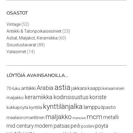
OSASTOT
52
Vintage
52
tuotetta
23
Antiikki & Talonpoikaisesineet
23
tuotetta
60
Astiat, Maljakot, Keramiikka
60
tuotetta
89
Sisustustavarat
89
tuotetta
14
Valaisimet
14
tuotetta
LÖYTÖJÄ AVAINSANOILLA…
astia
Arabia
antiikki
jakkara
kaappi
70-luku
keraaminen
keramiikka
kodinsisustus
koriste
maljakko
kynttilänjalka
lamppu
lipasto
kukkapöytä
kynttilä
maljakko
mcm
metalli
maalaisromanttinen
mancave
mid century modern
patsas
peili
pöytä
posliini