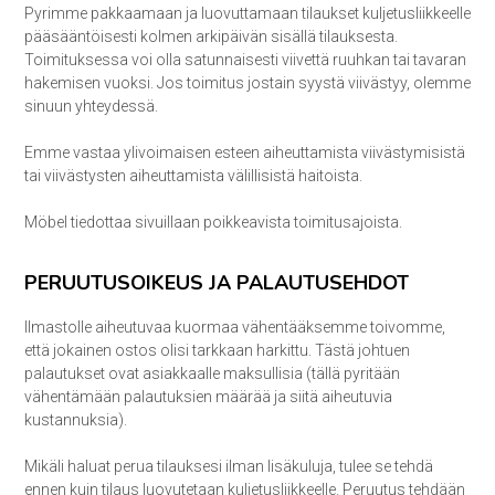
Pyrimme pakkaamaan ja luovuttamaan tilaukset kuljetusliikkeelle
pääsääntöisesti kolmen arkipäivän sisällä tilauksesta.
Toimituksessa voi olla satunnaisesti viivettä ruuhkan tai tavaran
hakemisen vuoksi. Jos toimitus jostain syystä viivästyy, olemme
sinuun yhteydessä.
Emme vastaa ylivoimaisen esteen aiheuttamista viivästymisistä
tai viivästysten aiheuttamista välillisistä haitoista.
Möbel tiedottaa sivuillaan poikkeavista toimitusajoista.
PERUUTUSOIKEUS JA PALAUTUSEHDOT
Ilmastolle aiheutuvaa kuormaa vähentääksemme toivomme,
että jokainen ostos olisi tarkkaan harkittu. Tästä johtuen
palautukset ovat asiakkaalle maksullisia (tällä pyritään
vähentämään palautuksien määrää ja siitä aiheutuvia
kustannuksia).
Mikäli haluat perua tilauksesi ilman lisäkuluja, tulee se tehdä
ennen kuin tilaus luovutetaan kuljetusliikkeelle. Peruutus tehdään