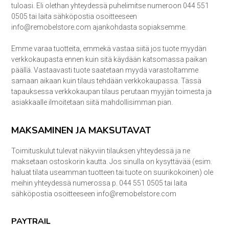
tuloasi. Eli olethan yhteydessä puhelimitse numeroon 044 551
0505 tai laita sähköpostia osoitteeseen
info@remobelstore.com ajankohdasta sopiaksemme.
Emme varaa tuotteita, emmekä vastaa siitä jos tuote myydän
verkkokaupasta ennen kuin sitä käydään katsomassa paikan
päällä. Vastaavasti tuote saatetaan myydä varastoltamme
samaan aikaan kuin tilaus tehdään verkkokaupassa. Tässä
tapauksessa verkkokaupan tilaus perutaan myyjän toimesta ja
asiakkaalle ilmoitetaan siitä mahdollisimman pian.
MAKSAMINEN JA MAKSUTAVAT
Toimituskulut tulevat näkyviin tilauksen yhteydessä ja ne
maksetaan ostoskorin kautta. Jos sinulla on kysyttävää (esim.
haluat tilata useamman tuotteen tai tuote on suurikokoinen) ole
meihin yhteydessä numerossa p. 044 551 0505 tai laita
sähköpostia osoitteeseen info@remobelstore.com
PAYTRAIL