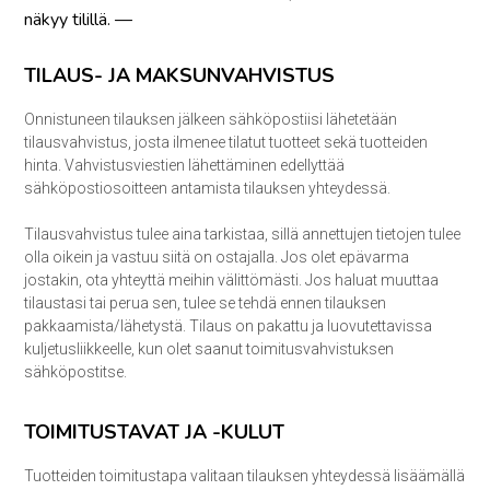
näkyy tilillä. —
TILAUS- JA MAKSUNVAHVISTUS
Onnistuneen tilauksen jälkeen sähköpostiisi lähetetään
tilausvahvistus, josta ilmenee tilatut tuotteet sekä tuotteiden
hinta. Vahvistusviestien lähettäminen edellyttää
sähköpostiosoitteen antamista tilauksen yhteydessä.
Tilausvahvistus tulee aina tarkistaa, sillä annettujen tietojen tulee
olla oikein ja vastuu siitä on ostajalla. Jos olet epävarma
jostakin, ota yhteyttä meihin välittömästi. Jos haluat muuttaa
tilaustasi tai perua sen, tulee se tehdä ennen tilauksen
pakkaamista/lähetystä. Tilaus on pakattu ja luovutettavissa
kuljetusliikkeelle, kun olet saanut toimitusvahvistuksen
sähköpostitse.
TOIMITUSTAVAT JA -KULUT
Tuotteiden toimitustapa valitaan tilauksen yhteydessä lisäämällä