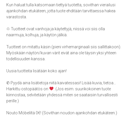
Kun haluat tulla katsomaan tiettyä tuotetta, sovithan vierailusi
ajankohdan etukäteen, jotta tuote ehditään tarvittaessa hakea
varastosta.
♲ Tuotteet ovat vanhoja ja käytettyjä, niissä voi siis olla
naarmuja, kolhuja, ja käytön jälkiä.
Tuotteet on mitattu käsin (pieni virhemarginaali siis sallittakoon).
Myöskään näytön/kuvan värit eivät aina ole täysin yksi yhteen
todellisuuden kanssa.
Uusia tuotteita lisätään koko ajan!
✆ Pyydä aina lisätietoja niitä kaivatessasi! Lisää kuvia, tietoa…
Harkittu ostopäätös on
. (Jos esim. suurikokoinen tuote
kiinnostaa, selvitetään yhdessä miten se saataisiin turvallisesti
perille.)
Nouto Möbeliltä 0€! (Sovithan noudon ajankohdan etukäteen.)