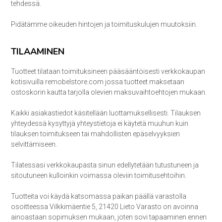
tehdessä.
Pidätämme oikeuden hintojen ja toimituskulujen muutoksiin.
TILAAMINEN
Tuotteet tilataan toimituksineen pääsääntöisesti verkkokaupan
kotisivuilla remobelstore.com jossa tuotteet maksetaan
ostoskorin kautta tarjolla olevien maksuvaihtoehtojen mukaan.
Kaikki asiakastiedot käsitellään luottamuksellisesti. Tilauksen
yhteydessä kysyttyjä yhteystietoja ei käytetä muuhun kuin
tilauksen toimitukseen tai mahdollisten epäselvyyksien
selvittämiseen.
Tilatessasi verkkokaupasta sinun edellytetään tutustuneen ja
sitoutuneen kulloinkin voimassa oleviin toimitusehtoihin.
Tuotteita voi käydä katsomassa paikan päällä varastolla
osoitteessa Vilkkimäentie 5, 21420 Lieto Varasto on avoinna
ainoastaan sopimuksen mukaan, joten sovi tapaaminen ennen