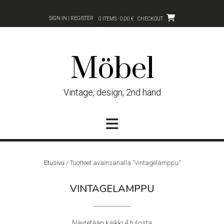
Skip
to
SIGN IN | REGISTER
0 ITEMS - 0,00 €
CHECKOUT
content
Möbel
Vintage, design, 2nd hand
Etusivu
/ Tuotteet avainsanalla “vintagelamppu”
VINTAGELAMPPU
Sorted
Näytetään kaikki 4 tulosta