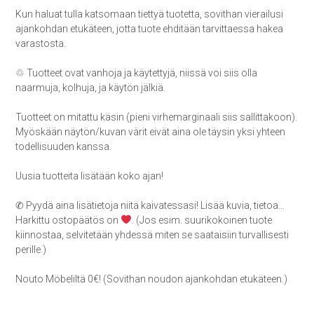
Kun haluat tulla katsomaan tiettyä tuotetta, sovithan vierailusi
ajankohdan etukäteen, jotta tuote ehditään tarvittaessa hakea
varastosta.
♲ Tuotteet ovat vanhoja ja käytettyjä, niissä voi siis olla
naarmuja, kolhuja, ja käytön jälkiä.
Tuotteet on mitattu käsin (pieni virhemarginaali siis sallittakoon).
Myöskään näytön/kuvan värit eivät aina ole täysin yksi yhteen
todellisuuden kanssa.
Uusia tuotteita lisätään koko ajan!
✆ Pyydä aina lisätietoja niitä kaivatessasi! Lisää kuvia, tietoa…
Harkittu ostopäätös on
. (Jos esim. suurikokoinen tuote
kiinnostaa, selvitetään yhdessä miten se saataisiin turvallisesti
perille.)
Nouto Möbeliltä 0€! (Sovithan noudon ajankohdan etukäteen.)