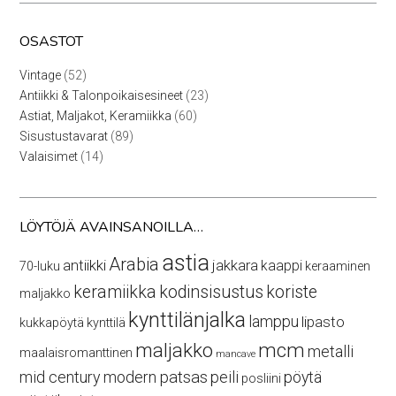
OSASTOT
52
Vintage
52
tuotetta
23
Antiikki & Talonpoikaisesineet
23
tuotetta
60
Astiat, Maljakot, Keramiikka
60
tuotetta
89
Sisustustavarat
89
tuotetta
14
Valaisimet
14
tuotetta
LÖYTÖJÄ AVAINSANOILLA…
astia
Arabia
antiikki
jakkara
kaappi
70-luku
keraaminen
keramiikka
kodinsisustus
koriste
maljakko
kynttilänjalka
lamppu
lipasto
kukkapöytä
kynttilä
maljakko
mcm
metalli
maalaisromanttinen
mancave
mid century modern
patsas
peili
pöytä
posliini