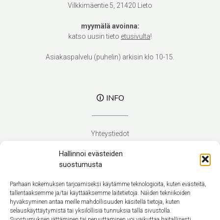
Vilkkimäentie 5, 21420 Lieto
myymälä avoinna:
katso uusin tieto
etusivulta
!
Asiakaspalvelu (puhelin) arkisin klo 10-15.
🛈 INFO
Yhteystiedot
Verhoilupalvelut
Hallinnoi evästeiden
Toimitusehdot
suostumusta
Tietosuojaseloste
Evästekäytäntö (EU)
Parhaan kokemuksen tarjoamiseksi käytämme teknologioita, kuten evästeitä,
tallentaaksemme ja/tai käyttääksemme laitetietoja. Näiden tekniikoiden
hyväksyminen antaa meille mahdollisuuden käsitellä tietoja, kuten
Suomi
selauskäyttäytymistä tai yksilöllisiä tunnuksia tällä sivustolla.
Suostumuksen jättäminen tai peruuttaminen voi vaikuttaa haitallisesti