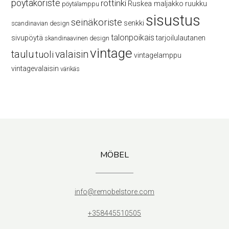
pöytäkoriste
rottinki
Ruskea maljakko
ruukku
pöytälamppu
sisustus
seinäkoriste
senkki
scandinavian design
talonpoikais
sivupöytä
tarjoilulautanen
skandinaavinen design
vintage
taulu
valaisin
tuoli
vintagelamppu
vintagevalaisin
värikäs
MÖBEL
info@remobelstore.com
+358445510505