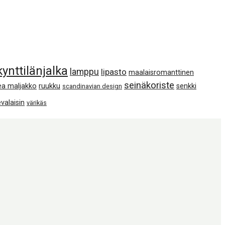
kynttilänjalka
lamppu
lipasto
maalaisromanttinen
seinäkoriste
ea maljakko
ruukku
senkki
scandinavian design
valaisin
värikäs