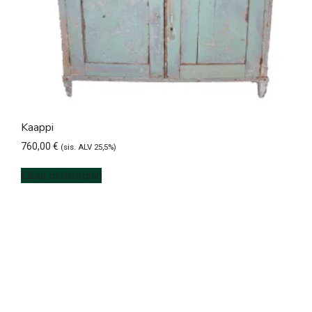
Kaappi
760,00
€
(sis. ALV 25,5%)
Lisää ostoskoriin