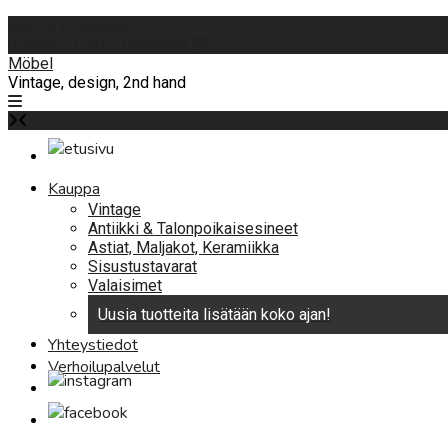
Skip
Sign In | Register
to
0 items - 0,00 €
Checkout
content
Möbel
Vintage, design, 2nd hand
Kauppa
Vintage
Antiikki & Talonpoikaisesineet
Astiat, Maljakot, Keramiikka
Sisustustavarat
Valaisimet
Uusia tuotteita lisätään koko ajan!
Yhteystiedot
Verhoilupalvelut