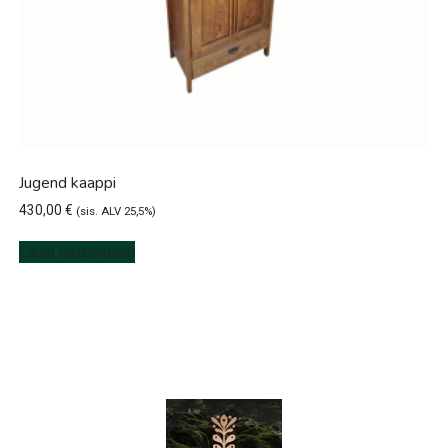
Jugend kaappi
430,00
€
(sis. ALV 25,5%)
Lisää ostoskoriin