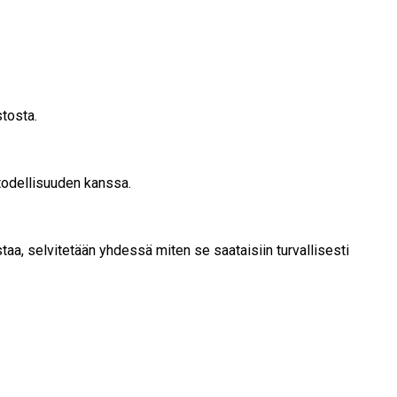
stosta.
 todellisuuden kanssa.
taa, selvitetään yhdessä miten se saataisiin turvallisesti