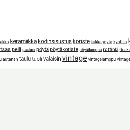
keramiikka
kodinsisustus
koriste
jakko
kukkapöytä
kynttilä
tsas
peili
pöytä
pöytäkoriste
rottinki
posliini
Rusk
pöytälamppu
vintage
taulu
valaisin
tuoli
lulautanen
vintagelamppu
vintage