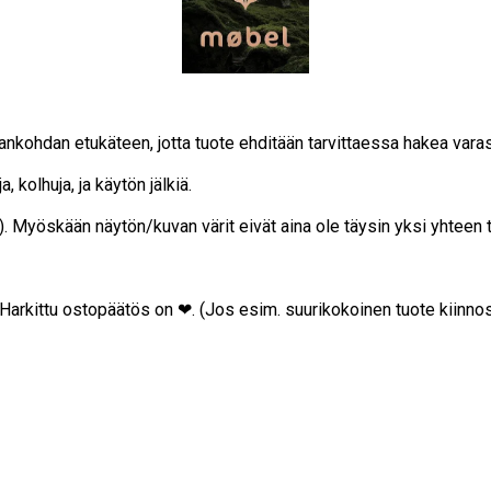
ajankohdan etukäteen, jotta tuote ehditään tarvittaessa hakea vara
, kolhuja, ja käytön jälkiä.
on). Myöskään näytön/kuvan värit eivät aina ole täysin yksi yhteen
… Harkittu ostopäätös on ❤. (Jos esim. suurikokoinen tuote kiinnos