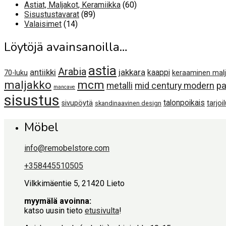
60
tuotetta
Astiat, Maljakot, Keramiikka
60
89
tuotetta
Sisustustavarat
89
14
tuotetta
Valaisimet
14
tuotetta
Löytöjä avainsanoilla…
astia
Arabia
antiikki
jakkara
kaappi
70-luku
keraaminen mal
maljakko
mcm
metalli
mid century modern
pa
mancave
sisustus
talonpoikais
sivupöytä
tarjoi
skandinaavinen design
Möbel
info@remobelstore.com
+358445510505
Vilkkimäentie 5, 21420 Lieto
myymälä avoinna:
katso uusin tieto
etusivulta
!