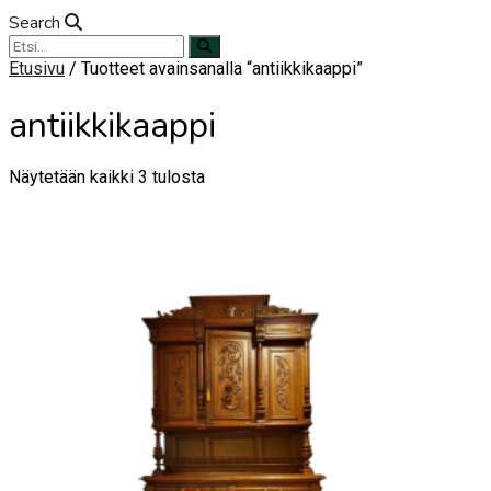
Search
Etusivu
/ Tuotteet avainsanalla “antiikkikaappi”
antiikkikaappi
Sorted
Näytetään kaikki 3 tulosta
by
latest