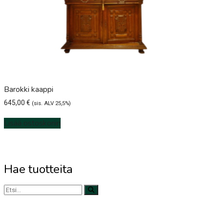
Barokki kaappi
645,00
€
(sis. ALV 25,5%)
Lisää ostoskoriin
Hae tuotteita