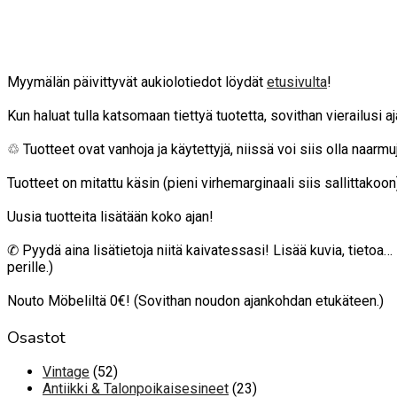
Myymälän päivittyvät aukiolotiedot löydät
etusivulta
!
Kun haluat tulla katsomaan tiettyä tuotetta, sovithan vierailusi 
♲ Tuotteet ovat vanhoja ja käytettyjä, niissä voi siis olla naarmuja
Tuotteet on mitattu käsin (pieni virhemarginaali siis sallittako
Uusia tuotteita lisätään koko ajan!
✆ Pyydä aina lisätietoja niitä kaivatessasi! Lisää kuvia, tietoa
perille.)
Nouto Möbeliltä 0€! (Sovithan noudon ajankohdan etukäteen.)
Osastot
52
Vintage
52
tuotetta
23
Antiikki & Talonpoikaisesineet
23