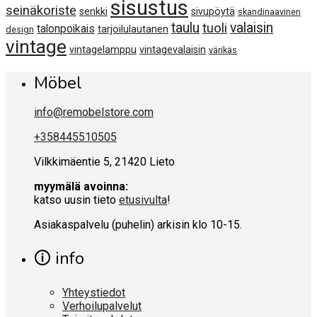
sisustus
seinäkoriste
senkki
sivupöytä
skandinaavinen
taulu
valaisin
tuoli
talonpoikais
tarjoilulautanen
design
vintage
vintagelamppu
vintagevalaisin
värikäs
Möbel
info@remobelstore.com
+358445510505
Vilkkimäentie 5, 21420 Lieto
myymälä avoinna:
katso uusin tieto
etusivulta
!
Asiakaspalvelu (puhelin) arkisin klo 10-15.
🛈 info
Yhteystiedot
Verhoilupalvelut