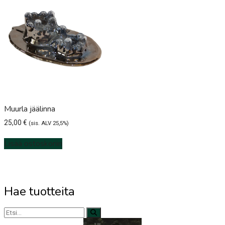
Muurla jäälinna
25,00
€
(sis. ALV 25,5%)
Lisää ostoskoriin
Hae tuotteita