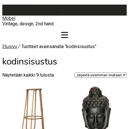
Skip
Sign In | Register
to
0 items - 0,00 €
Checkout
content
Möbel
Vintage, design, 2nd hand
Etusivu
/ Tuotteet avainsanalla “kodinsisustus”
kodinsisustus
Sorted
Näytetään kaikki 9 tulosta
by
latest