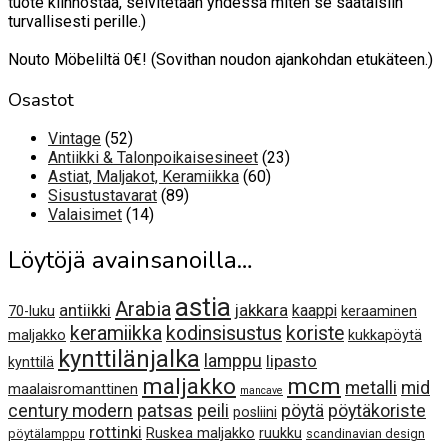
tuote kiinnostaa, selvitetään yhdessä miten se saataisiin
turvallisesti perille.)
Nouto Möbeliltä 0€! (Sovithan noudon ajankohdan etukäteen.)
Osastot
52
Vintage
52
tuotetta
23
Antiikki & Talonpoikaisesineet
23
60
tuotetta
Astiat, Maljakot, Keramiikka
60
89
tuotetta
Sisustustavarat
89
14
tuotetta
Valaisimet
14
tuotetta
Löytöjä avainsanoilla…
astia
Arabia
antiikki
jakkara
kaappi
70-luku
keraaminen
keramiikka
kodinsisustus
koriste
maljakko
kukkapöytä
kynttilänjalka
lamppu
lipasto
kynttilä
maljakko
mcm
metalli
mid
maalaisromanttinen
mancave
century modern
patsas
peili
pöytä
pöytäkoriste
posliini
rottinki
Ruskea maljakko
ruukku
pöytälamppu
scandinavian design