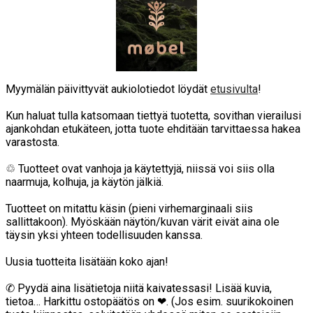
Myymälän päivittyvät aukiolotiedot löydät
etusivulta
!
Kun haluat tulla katsomaan tiettyä tuotetta, sovithan vierailusi
ajankohdan etukäteen, jotta tuote ehditään tarvittaessa hakea
varastosta.
♲ Tuotteet ovat vanhoja ja käytettyjä, niissä voi siis olla
naarmuja, kolhuja, ja käytön jälkiä.
Tuotteet on mitattu käsin (pieni virhemarginaali siis
sallittakoon). Myöskään näytön/kuvan värit eivät aina ole
täysin yksi yhteen todellisuuden kanssa.
Uusia tuotteita lisätään koko ajan!
✆ Pyydä aina lisätietoja niitä kaivatessasi! Lisää kuvia,
tietoa… Harkittu ostopäätös on ❤. (Jos esim. suurikokoinen