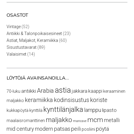
OSASTOT
52
Vintage
52
tuotetta
23
Antiikki & Talonpoikaisesineet
23
tuotetta
60
Astiat, Maljakot, Keramiikka
60
tuotetta
89
Sisustustavarat
89
tuotetta
14
Valaisimet
14
tuotetta
LÖYTÖJÄ AVAINSANOILLA…
astia
Arabia
antiikki
jakkara
kaappi
70-luku
keraaminen
keramiikka
kodinsisustus
koriste
maljakko
kynttilänjalka
lamppu
lipasto
kukkapöytä
kynttilä
maljakko
mcm
metalli
maalaisromanttinen
mancave
mid century modern
patsas
peili
pöytä
posliini