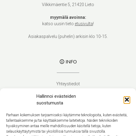
Vilkkimäentie 5, 21420 Lieto
myymälä avoinna:
katso uusin tieto
etusivulta
!
Asiakaspalvelu (puhelin) arkisin klo 10-15.
🛈 INFO
Yhteystiedot
Verhoilupalvelut
Hallinnoi evästeiden
Toimitusehdot
suostumusta
Tietosuojaseloste
Evästekäytäntö (EU)
Parhaan kokemuksen tarjoamiseksi käytämme teknologioita, kuten evästeitä,
tallentaaksemme ja/tai käyttääksemme laitetietoja. Näiden tekniikoiden
hyväksyminen antaa meille mahdollisuuden käsitellä tietoja, kuten
Suomi
selauskäyttäytymistä tai yksilöllisiä tunnuksia tällä sivustolla.