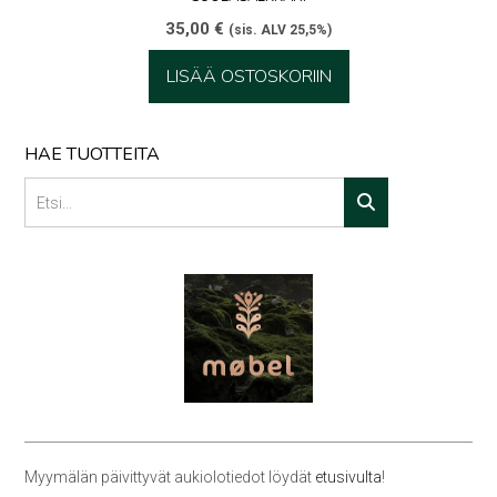
35,00
€
(sis. ALV 25,5%)
LISÄÄ OSTOSKORIIN
HAE TUOTTEITA
Myymälän päivittyvät aukiolotiedot löydät
etusivulta
!