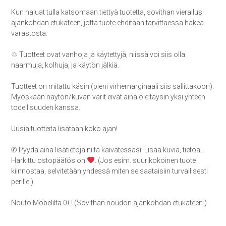
Kun haluat tulla katsomaan tiettyä tuotetta, sovithan vierailusi
ajankohdan etukäteen, jotta tuote ehditään tarvittaessa hakea
varastosta.
♲ Tuotteet ovat vanhoja ja käytettyjä, niissä voi siis olla
naarmuja, kolhuja, ja käytön jälkiä.
Tuotteet on mitattu käsin (pieni virhemarginaali siis sallittakoon).
Myöskään näytön/kuvan värit eivät aina ole täysin yksi yhteen
todellisuuden kanssa.
Uusia tuotteita lisätään koko ajan!
✆ Pyydä aina lisätietoja niitä kaivatessasi! Lisää kuvia, tietoa…
Harkittu ostopäätös on
. (Jos esim. suurikokoinen tuote
kiinnostaa, selvitetään yhdessä miten se saataisiin turvallisesti
perille.)
Nouto Möbeliltä 0€! (Sovithan noudon ajankohdan etukäteen.)