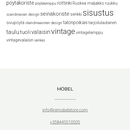
pöytäkoriste
rottinki
Ruskea maljakko
ruukku
pöytälamppu
sisustus
seinäkoriste
senkki
scandinavian design
talonpoikais
sivupöytä
tarjoilulautanen
skandinaavinen design
vintage
taulu
valaisin
tuoli
vintagelamppu
vintagevalaisin
värikäs
MÖBEL
info@remobelstore.com
+358445510505