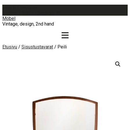
Skip
Sign In | Register
to
0 items - 0,00 €
Checkout
content
Möbel
Vintage, design, 2nd hand
Etusivu
/
Sisustustavarat
/ Peili