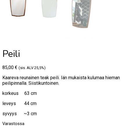
Peili
85,00
€
(sis. ALV 25,5%)
Kaareva reunainen teak peili. Iän mukaista kulumaa hieman
peilipinnalla. Siistikuntoinen.
korkeus 63 cm
leveys 44 cm
syvyys ~3 cm
Varastossa