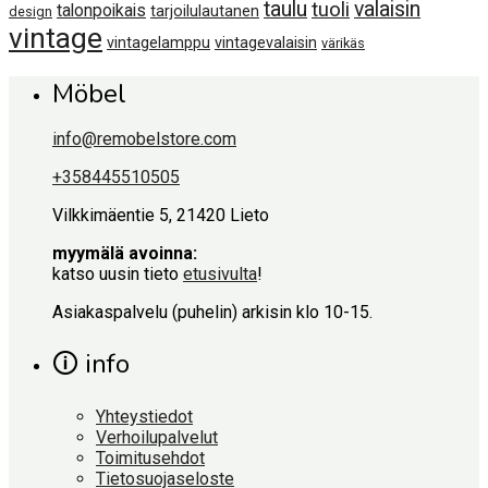
taulu
valaisin
tuoli
talonpoikais
tarjoilulautanen
design
vintage
vintagelamppu
vintagevalaisin
värikäs
Möbel
info@remobelstore.com
+358445510505
Vilkkimäentie 5, 21420 Lieto
myymälä avoinna:
katso uusin tieto
etusivulta
!
Asiakaspalvelu (puhelin) arkisin klo 10-15.
🛈 info
Yhteystiedot
Verhoilupalvelut
Toimitusehdot
Tietosuojaseloste