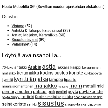
Nouto Möbeliltä 0€! (Sovithan noudon ajankohdan etukäteen.)
Osastot
52
Vintage
52
tuotetta
23
Antiikki & Talonpoikaisesineet
23
60
tuotetta
Astiat, Maljakot, Keramiikka
60
89
tuotetta
Sisustustavarat
89
14
tuotetta
Valaisimet
14
tuotetta
Löytöjä avainsanoilla…
astia
Arabia
antiikki
jakkara
kaappi
70-luku
keraaminen
keramiikka
kodinsisustus
koriste
maljakko
kukkapöytä
kynttilänjalka
lamppu
lipasto
kynttilä
maljakko
mcm
metalli
mid
maalaisromanttinen
mancave
century modern
patsas
peili
pöytä
pöytäkoriste
posliini
rottinki
Ruskea maljakko
ruukku
pöytälamppu
scandinavian design
sisustus
seinäkoriste
senkki
sivupöytä
skandinaavinen