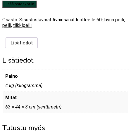
Peili
Lisää ostoskoriin
määrä
Osasto:
Sisustustavarat
Avainsanat tuotteelle
60-luvun peili
,
peili
,
tiikkipeili
Lisätiedot
Lisätiedot
Paino
4 kg (kilogramma)
Mitat
63 × 44 × 3 cm (senttimetri)
Tutustu myös