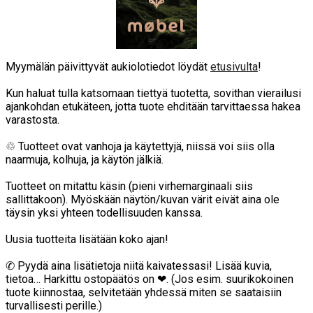
Myymälän päivittyvät aukiolotiedot löydät
etusivulta
!
Kun haluat tulla katsomaan tiettyä tuotetta, sovithan vierailusi
ajankohdan etukäteen, jotta tuote ehditään tarvittaessa hakea
varastosta.
♲ Tuotteet ovat vanhoja ja käytettyjä, niissä voi siis olla
naarmuja, kolhuja, ja käytön jälkiä.
Tuotteet on mitattu käsin (pieni virhemarginaali siis
sallittakoon). Myöskään näytön/kuvan värit eivät aina ole
täysin yksi yhteen todellisuuden kanssa.
Uusia tuotteita lisätään koko ajan!
✆ Pyydä aina lisätietoja niitä kaivatessasi! Lisää kuvia,
tietoa… Harkittu ostopäätös on ❤. (Jos esim. suurikokoinen
tuote kiinnostaa, selvitetään yhdessä miten se saataisiin
turvallisesti perille.)