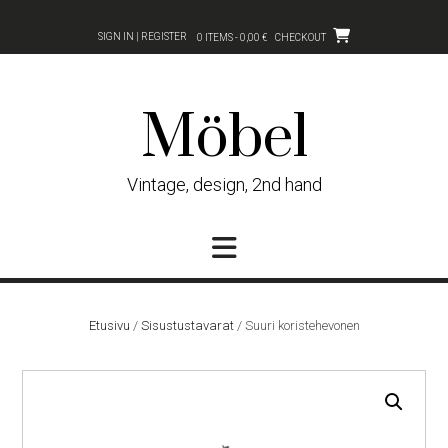
Skip
to
SIGN IN | REGISTER
0 ITEMS - 0,00 €
CHECKOUT
content
Möbel
Vintage, design, 2nd hand
Etusivu
/
Sisustustavarat
/ Suuri koristehevonen