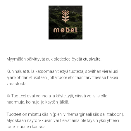
Myymälän päivittyvät aukiolotiedot löydät
etusivulta
!
Kun haluat tulla katsomaan tiettyä tuotetta, sovithan vierailusi
ajankohdan etukäteen, jotta tuote ehditään tarvittaessa hakea
varastosta.
♲ Tuotteet ovat vanhoja ja käytettyjä, niissä voi siis olla
naarmuja, kolhuja, ja käytön jälkiä.
Tuotteet on mitattu käsin (pieni virhemarginaali siis sallittakoon).
Myöskään näytön/kuvan värit eivät aina ole täysin yksi yhteen
todellisuuden kanssa.