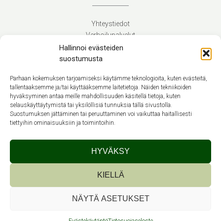
Yhteystiedot
Verhoilupalvelut
Toimitusehdot
Hallinnoi evästeiden
Tietosuojaseloste
suostumusta
Evästekäytäntö (EU)
Parhaan kokemuksen tarjoamiseksi käytämme teknologioita, kuten evästeitä,
tallentaaksemme ja/tai käyttääksemme laitetietoja. Näiden tekniikoiden
hyväksyminen antaa meille mahdollisuuden käsitellä tietoja, kuten
Suomi
selauskäyttäytymistä tai yksilöllisiä tunnuksia tällä sivustolla.
Suostumuksen jättäminen tai peruuttaminen voi vaikuttaa haitallisesti
tiettyihin ominaisuuksiin ja toimintoihin.
HYVÄKSY
Theme by
Out the Box
KIELLÄ
NÄYTÄ ASETUKSET