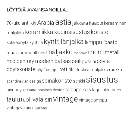
LÖYTÖJÄ AVAINSANOILLA…
astia
Arabia
antiikki
jakkara
kaappi
70-luku
keraaminen
keramiikka
kodinsisustus
koriste
maljakko
kynttilänjalka
lamppu
lipasto
kukkapöytä
kynttilä
maljakko
mcm
metalli
maalaisromanttinen
mancave
mid century modern
patsas
peili
pöytä
posliini
pöytäkoriste
rottinki
Ruskea maljakko
ruukku
pöytälamppu
sisustus
seinäkoriste
senkki
scandinavian design
talonpoikais
sivupöytä
tarjoilulautanen
skandinaavinen design
vintage
taulu
valaisin
tuoli
vintagelamppu
vintagevalaisin
värikäs