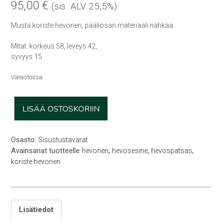
95,00
€
(sis. ALV 25,5%)
Musta koriste hevonen, pääliosan materiaali nahkaa.
Mitat: korkeus 58, leveys 42,
syvyys 15
Varastossa
Suuri
LISÄÄ OSTOSKORIIN
koristehevonen
määrä
Osasto:
Sisustustavarat
Avainsanat tuotteelle
,
,
,
hevonen
hevosesine
hevospatsas
koriste hevonen
Lisätiedot