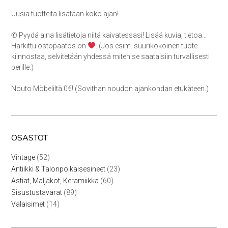
Uusia tuotteita lisätään koko ajan!
✆ Pyydä aina lisätietoja niitä kaivatessasi! Lisää kuvia, tietoa…
Harkittu ostopäätös on
. (Jos esim. suurikokoinen tuote
kiinnostaa, selvitetään yhdessä miten se saataisiin turvallisesti
perille.)
Nouto Möbeliltä 0€! (Sovithan noudon ajankohdan etukäteen.)
OSASTOT
52
Vintage
52
tuotetta
23
Antiikki & Talonpoikaisesineet
23
tuotetta
60
Astiat, Maljakot, Keramiikka
60
tuotetta
89
Sisustustavarat
89
tuotetta
14
Valaisimet
14
tuotetta