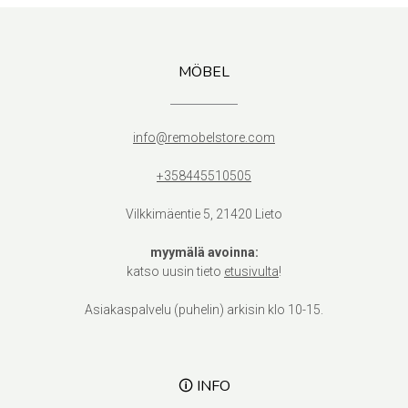
MÖBEL
info@remobelstore.com
+358445510505
Vilkkimäentie 5, 21420 Lieto
myymälä avoinna:
katso uusin tieto
etusivulta
!
Asiakaspalvelu (puhelin) arkisin klo 10-15.
🛈 INFO