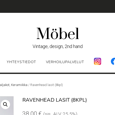
Möbel
Vintage, design, 2nd hand
YHTEYSTIEDOT
VERHOILUPALVELUT
aljakot, Keramiikka
/ Ravenhead lasit (8kpl)
RAVENHEAD LASIT (8KPL)
38,00
€
(sis. ALV 25,5%)