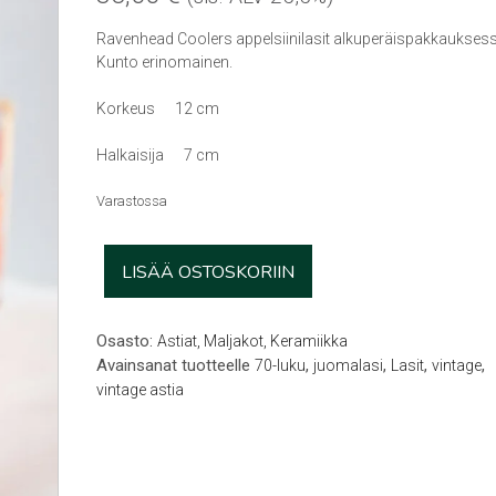
Ravenhead Coolers appelsiinilasit alkuperäispakkauksess
Kunto erinomainen.
Korkeus 12 cm
Halkaisija 7 cm
Varastossa
Ravenhead
LISÄÄ OSTOSKORIIN
lasit
(8kpl)
määrä
Osasto:
Astiat, Maljakot, Keramiikka
Avainsanat tuotteelle
,
,
,
,
70-luku
juomalasi
Lasit
vintage
vintage astia