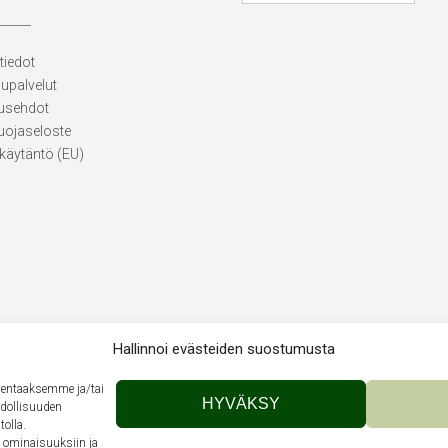
tiedot
lupalvelut
usehdot
uojaseloste
käytäntö (EU)
Hallinnoi evästeiden suostumusta
llentaaksemme ja/tai
Theme by
Out the Box
HYVÄKSY
hdollisuuden
tolla.
n ominaisuuksiin ja