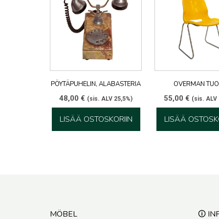
PÖYTÄPUHELIN, ALABASTERIA
OVERMAN TUO
48,00
€
55,00
€
(sis. ALV 25,5%)
(sis. ALV
LISÄÄ OSTOSKORIIN
LISÄÄ OSTOSK
MÖBEL
🛈 IN