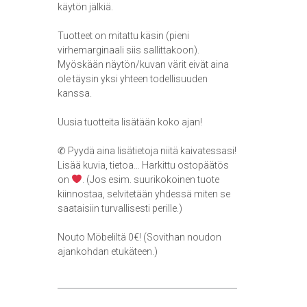
käytön jälkiä.
Tuotteet on mitattu käsin (pieni
virhemarginaali siis sallittakoon).
Myöskään näytön/kuvan värit eivät aina
ole täysin yksi yhteen todellisuuden
kanssa.
Uusia tuotteita lisätään koko ajan!
✆ Pyydä aina lisätietoja niitä kaivatessasi!
Lisää kuvia, tietoa… Harkittu ostopäätös
on
. (Jos esim. suurikokoinen tuote
kiinnostaa, selvitetään yhdessä miten se
saataisiin turvallisesti perille.)
Nouto Möbeliltä 0€! (Sovithan noudon
ajankohdan etukäteen.)