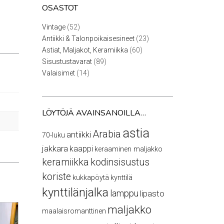
OSASTOT
52
Vintage
52
tuotetta
23
Antiikki & Talonpoikaisesineet
23
tuotetta
60
Astiat, Maljakot, Keramiikka
60
tuotetta
89
Sisustustavarat
89
tuotetta
14
Valaisimet
14
tuotetta
LÖYTÖJÄ AVAINSANOILLA…
astia
Arabia
antiikki
70-luku
jakkara
kaappi
keraaminen maljakko
keramiikka
kodinsisustus
koriste
kukkapöytä
kynttilä
kynttilänjalka
lamppu
lipasto
maljakko
maalaisromanttinen