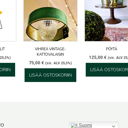
LIT
VIHREÄ VINTAGE-
PÖYTÄ
KATTOVALAISIN
125,00
€
 25,5%)
(sis. ALV 25
75,00
€
(sis. ALV 25,5%)
ORIIN
LISÄÄ OSTOSKORI
LISÄÄ OSTOSKORIIN
FO
Suomi