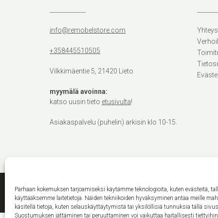
info@remobelstore.com
Yhteys
Verhoi
+358445510505
Toimit
Tietos
Vilkkimäentie 5, 21420 Lieto
Eväste
myymälä avoinna:
katso uusin tieto
etusivulta
!
Asiakaspalvelu (puhelin) arkisin klo 10-15.
Parhaan kokemuksen tarjoamiseksi käytämme teknologioita, kuten evästeitä, ta
käyttääksemme laitetietoja. Näiden tekniikoiden hyväksyminen antaa meille ma
käsitellä tietoja, kuten selauskäyttäytymistä tai yksilöllisiä tunnuksia tällä sivus
Suostumuksen jättäminen tai peruuttaminen voi vaikuttaa haitallisesti tiettyihi