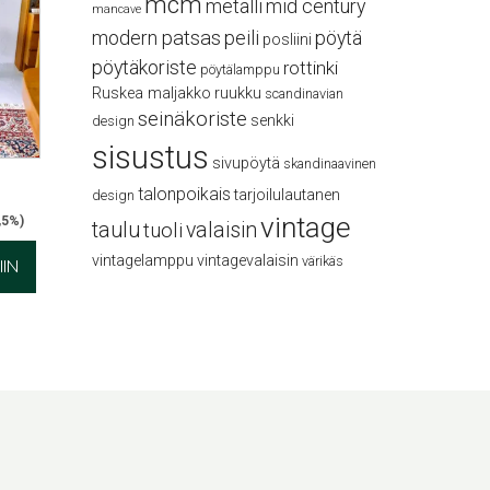
mcm
metalli
mid century
mancave
modern
patsas
peili
pöytä
posliini
pöytäkoriste
rottinki
pöytälamppu
Ruskea maljakko
ruukku
scandinavian
seinäkoriste
senkki
design
sisustus
sivupöytä
skandinaavinen
talonpoikais
tarjoilulautanen
design
vintage
,5%)
taulu
valaisin
tuoli
vintagelamppu
vintagevalaisin
värikäs
IN