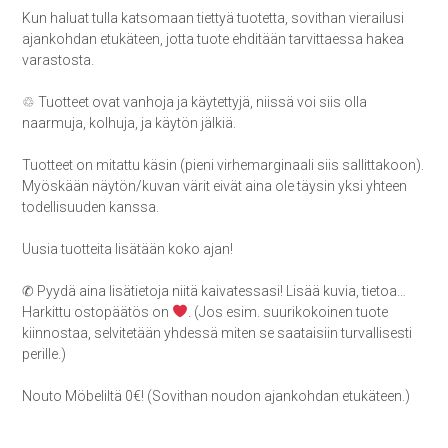
Kun haluat tulla katsomaan tiettyä tuotetta, sovithan vierailusi
ajankohdan etukäteen, jotta tuote ehditään tarvittaessa hakea
varastosta.
♲ Tuotteet ovat vanhoja ja käytettyjä, niissä voi siis olla
naarmuja, kolhuja, ja käytön jälkiä.
Tuotteet on mitattu käsin (pieni virhemarginaali siis sallittakoon).
Myöskään näytön/kuvan värit eivät aina ole täysin yksi yhteen
todellisuuden kanssa.
Uusia tuotteita lisätään koko ajan!
✆ Pyydä aina lisätietoja niitä kaivatessasi! Lisää kuvia, tietoa…
Harkittu ostopäätös on
. (Jos esim. suurikokoinen tuote
kiinnostaa, selvitetään yhdessä miten se saataisiin turvallisesti
perille.)
Nouto Möbeliltä 0€! (Sovithan noudon ajankohdan etukäteen.)