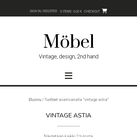
Skip
to
SIGN IN | REGISTER
0 ITEMS - 0,00 €
CHECKOUT
content
Möbel
Vintage, design, 2nd hand
Etusivu
/ Tuotteet avainsanalla “vintage astia”
VINTAGE ASTIA
Sorted
Näytetään kaikki 2 tulosta