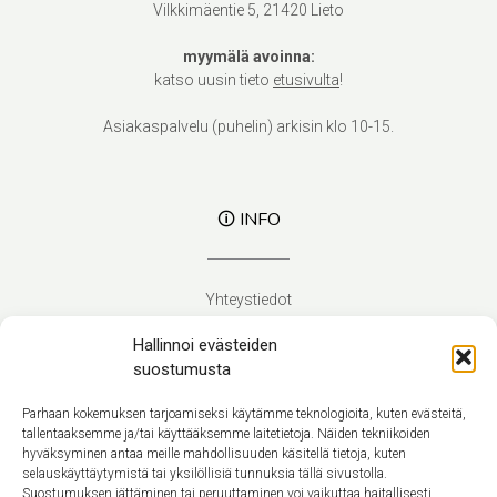
Vilkkimäentie 5, 21420 Lieto
myymälä avoinna:
katso uusin tieto
etusivulta
!
Asiakaspalvelu (puhelin) arkisin klo 10-15.
🛈 INFO
Yhteystiedot
Verhoilupalvelut
Hallinnoi evästeiden
Toimitusehdot
suostumusta
Tietosuojaseloste
Evästekäytäntö (EU)
Parhaan kokemuksen tarjoamiseksi käytämme teknologioita, kuten evästeitä,
tallentaaksemme ja/tai käyttääksemme laitetietoja. Näiden tekniikoiden
hyväksyminen antaa meille mahdollisuuden käsitellä tietoja, kuten
Suomi
selauskäyttäytymistä tai yksilöllisiä tunnuksia tällä sivustolla.
Suostumuksen jättäminen tai peruuttaminen voi vaikuttaa haitallisesti