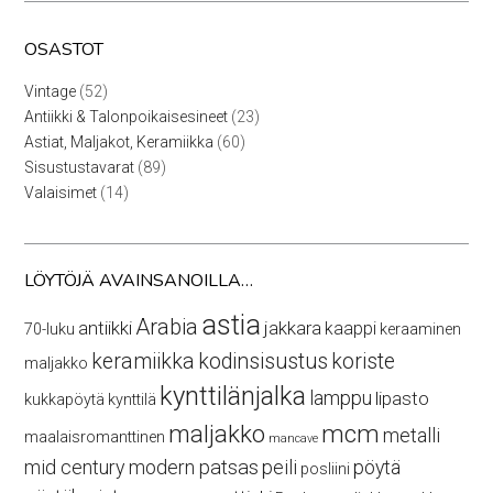
OSASTOT
52
Vintage
52
tuotetta
23
Antiikki & Talonpoikaisesineet
23
tuotetta
60
Astiat, Maljakot, Keramiikka
60
tuotetta
89
Sisustustavarat
89
tuotetta
14
Valaisimet
14
tuotetta
LÖYTÖJÄ AVAINSANOILLA…
astia
Arabia
antiikki
jakkara
kaappi
70-luku
keraaminen
keramiikka
kodinsisustus
koriste
maljakko
kynttilänjalka
lamppu
lipasto
kukkapöytä
kynttilä
maljakko
mcm
metalli
maalaisromanttinen
mancave
mid century modern
patsas
peili
pöytä
posliini