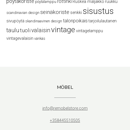
pöytäkoriste
rottinki
Ruskea maljakko
ruukku
pöytälamppu
sisustus
seinäkoriste
senkki
scandinavian design
talonpoikais
sivupöytä
tarjoilulautanen
skandinaavinen design
vintage
taulu
valaisin
tuoli
vintagelamppu
vintagevalaisin
värikäs
MÖBEL
info@remobelstore.com
+358445510505