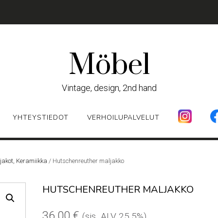
Möbel
Vintage, design, 2nd hand
YHTEYSTIEDOT
VERHOILUPALVELUT
ljakot, Keramiikka
/ Hutschenreuther maljakko
HUTSCHENREUTHER MALJAKKO
36,00
€
(sis. ALV 25,5%)