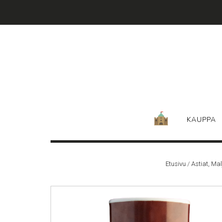
Skip
to
content
KAUPPA
Etusivu
/
Astiat, Ma