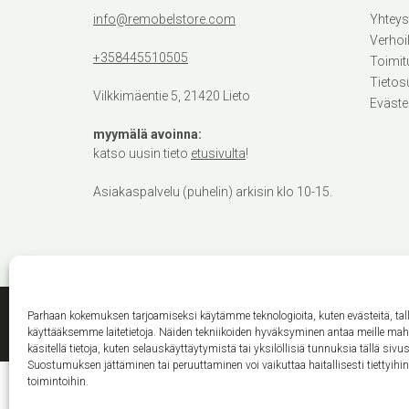
info@remobelstore.com
Yhteys
Verhoi
+358445510505
Toimit
Tietos
Vilkkimäentie 5, 21420 Lieto
Eväste
myymälä avoinna:
katso uusin tieto
etusivulta
!
Asiakaspalvelu (puhelin) arkisin klo 10-15.
Parhaan kokemuksen tarjoamiseksi käytämme teknologioita, kuten evästeitä, ta
käyttääksemme laitetietoja. Näiden tekniikoiden hyväksyminen antaa meille ma
käsitellä tietoja, kuten selauskäyttäytymistä tai yksilöllisiä tunnuksia tällä sivus
Suostumuksen jättäminen tai peruuttaminen voi vaikuttaa haitallisesti tiettyihi
toimintoihin.