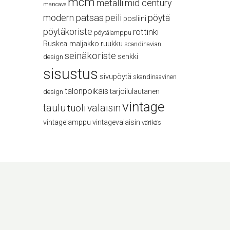
mcm
metalli
mid century
mancave
modern
patsas
peili
pöytä
posliini
pöytäkoriste
rottinki
pöytälamppu
Ruskea maljakko
ruukku
scandinavian
seinäkoriste
senkki
design
sisustus
sivupöytä
skandinaavinen
talonpoikais
tarjoilulautanen
design
vintage
taulu
valaisin
tuoli
vintagelamppu
vintagevalaisin
värikäs