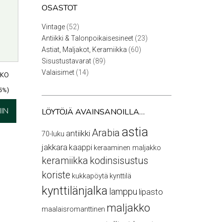
OSASTOT
52
Vintage
52
tuotetta
23
Antiikki & Talonpoikaisesineet
23
tuotetta
60
Astiat, Maljakot, Keramiikka
60
tuotetta
89
Sisustustavarat
89
tuotetta
14
Valaisimet
14
KKO
tuotetta
,5%)
IN
LÖYTÖJÄ AVAINSANOILLA…
astia
Arabia
antiikki
70-luku
jakkara
kaappi
keraaminen maljakko
keramiikka
kodinsisustus
koriste
kukkapöytä
kynttilä
kynttilänjalka
lamppu
lipasto
maljakko
maalaisromanttinen