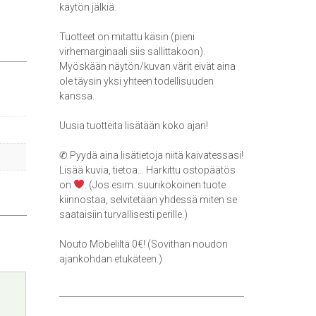
käytön jälkiä.
Tuotteet on mitattu käsin (pieni
virhemarginaali siis sallittakoon).
Myöskään näytön/kuvan värit eivät aina
ole täysin yksi yhteen todellisuuden
kanssa.
Uusia tuotteita lisätään koko ajan!
✆ Pyydä aina lisätietoja niitä kaivatessasi!
Lisää kuvia, tietoa… Harkittu ostopäätös
on
. (Jos esim. suurikokoinen tuote
kiinnostaa, selvitetään yhdessä miten se
saataisiin turvallisesti perille.)
Nouto Möbeliltä 0€! (Sovithan noudon
ajankohdan etukäteen.)