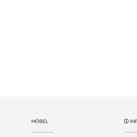
MÖBEL
🛈 IN