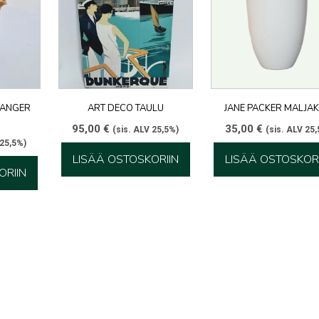
VANGER
ART DECO TAULU
JANE PACKER MALJA
95,00
€
35,00
€
(sis. ALV 25,5%)
(sis. ALV 25
 25,5%)
LISÄÄ OSTOSKORIIN
LISÄÄ OSTOSKORI
ORIIN