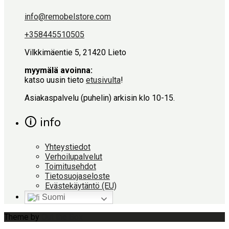
info@remobelstore.com
+358445510505
Vilkkimäentie 5, 21420 Lieto
myymälä avoinna:
katso uusin tieto
etusivulta
!
Asiakaspalvelu (puhelin) arkisin klo 10-15.
🛈 info
Yhteystiedot
Verhoilupalvelut
Toimitusehdot
Tietosuojaseloste
Evästekäytäntö (EU)
Suomi
Theme by
Out the Box