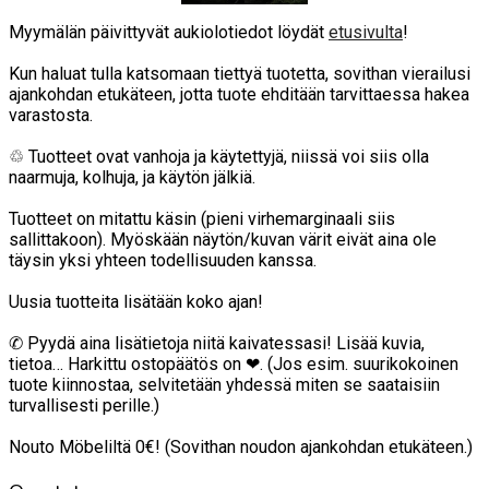
Myymälän päivittyvät aukiolotiedot löydät
etusivulta
!
Kun haluat tulla katsomaan tiettyä tuotetta, sovithan vierailusi
ajankohdan etukäteen, jotta tuote ehditään tarvittaessa hakea
varastosta.
♲ Tuotteet ovat vanhoja ja käytettyjä, niissä voi siis olla
naarmuja, kolhuja, ja käytön jälkiä.
Tuotteet on mitattu käsin (pieni virhemarginaali siis
sallittakoon). Myöskään näytön/kuvan värit eivät aina ole
täysin yksi yhteen todellisuuden kanssa.
Uusia tuotteita lisätään koko ajan!
✆ Pyydä aina lisätietoja niitä kaivatessasi! Lisää kuvia,
tietoa… Harkittu ostopäätös on ❤. (Jos esim. suurikokoinen
tuote kiinnostaa, selvitetään yhdessä miten se saataisiin
turvallisesti perille.)
Nouto Möbeliltä 0€! (Sovithan noudon ajankohdan etukäteen.)