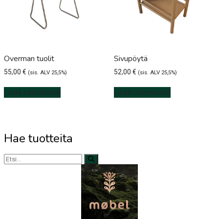
Overman tuolit
Sivupöytä
55,00
€
52,00
€
(sis. ALV 25,5%)
(sis. ALV 25,5%)
Lisää ostoskoriin
Lisää ostoskoriin
Hae tuotteita