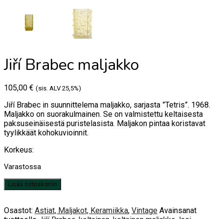
Jiří Brabec maljakko
105,00
€
(sis. ALV 25,5%)
Jiří Brabec in suunnittelema maljakko, sarjasta ”Tetris”. 1968.
Maljakko on suorakulmainen. Se on valmistettu keltaisesta
paksuseinäisestä puristelasista. Maljakon pintaa koristavat
tyylikkäät kohokuvioinnit.
Korkeus:
Varastossa
Jiří
Lisää ostoskoriin
Brabec
maljakko
määrä
Osastot:
Astiat, Maljakot, Keramiikka
,
Vintage
Avainsanat