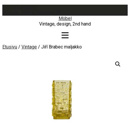
Skip
Sign In | Register
to
0 items - 0,00 €
Checkout
content
Möbel
Vintage, design, 2nd hand
Etusivu
/
Vintage
/ Jiří Brabec maljakko