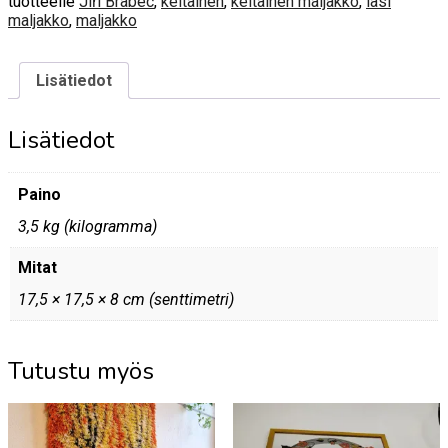
tuotteelle
Jiří Brabec
,
keltainen
,
keltainen maljakko
,
lasi
maljakko
,
maljakko
Lisätiedot
Lisätiedot
Paino
3,5 kg (kilogramma)
Mitat
17,5 × 17,5 × 8 cm (senttimetri)
Tutustu myös