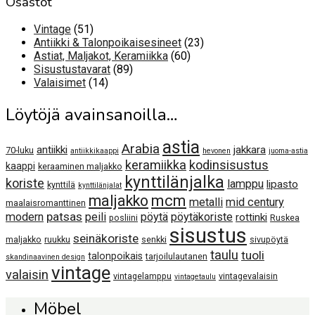
Osastot
51
Vintage
51
tuotetta
23
Antiikki & Talonpoikaisesineet
23
60
tuotetta
Astiat, Maljakot, Keramiikka
60
89
tuotetta
Sisustustavarat
89
14
tuotetta
Valaisimet
14
tuotetta
Löytöjä avainsanoilla…
astia
Arabia
antiikki
jakkara
70-luku
antiikkikaappi
hevonen
juoma-astia
keramiikka
kodinsisustus
kaappi
keraaminen maljakko
kynttilänjalka
koriste
lamppu
lipasto
kynttilä
kynttilänjalat
maljakko
mcm
metalli
mid century
maalaisromanttinen
patsas
modern
peili
pöytä
pöytäkoriste
rottinki
posliini
Ruskea
sisustus
seinäkoriste
maljakko
ruukku
senkki
sivupöytä
taulu
tuoli
talonpoikais
tarjoilulautanen
skandinaavinen design
vintage
valaisin
vintagelamppu
vintagevalaisin
vintagetaulu
Möbel