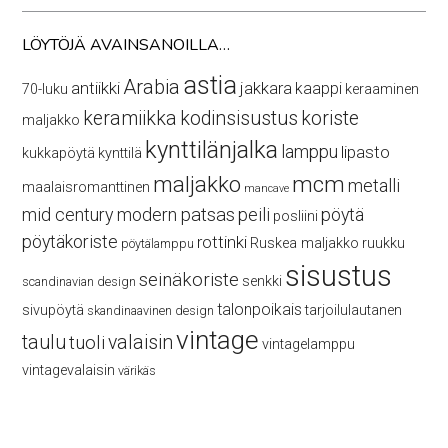
LÖYTÖJÄ AVAINSANOILLA…
astia
Arabia
antiikki
jakkara
kaappi
70-luku
keraaminen
keramiikka
kodinsisustus
koriste
maljakko
kynttilänjalka
lamppu
lipasto
kukkapöytä
kynttilä
maljakko
mcm
metalli
maalaisromanttinen
mancave
mid century modern
patsas
peili
pöytä
posliini
pöytäkoriste
rottinki
Ruskea maljakko
ruukku
pöytälamppu
sisustus
seinäkoriste
senkki
scandinavian design
talonpoikais
sivupöytä
tarjoilulautanen
skandinaavinen design
vintage
taulu
valaisin
tuoli
vintagelamppu
vintagevalaisin
värikäs