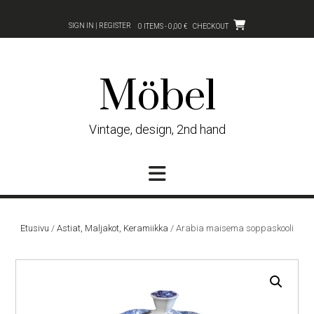
Skip
to
SIGN IN | REGISTER
0 ITEMS - 0,00 €
CHECKOUT
content
Möbel
Vintage, design, 2nd hand
Etusivu
/
Astiat, Maljakot, Keramiikka
/ Arabia maisema soppaskooli