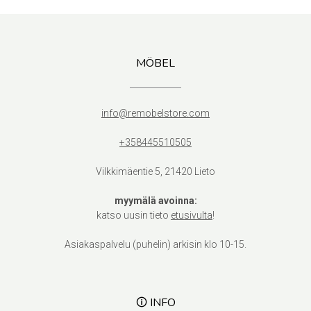
MÖBEL
info@remobelstore.com
+358445510505
Vilkkimäentie 5, 21420 Lieto
myymälä avoinna:
katso uusin tieto
etusivulta
!
Asiakaspalvelu (puhelin) arkisin klo 10-15.
🛈 INFO