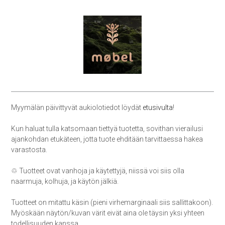
Myymälän päivittyvät aukiolotiedot löydät
etusivulta
!
Kun haluat tulla katsomaan tiettyä tuotetta, sovithan vierailusi
ajankohdan etukäteen, jotta tuote ehditään tarvittaessa hakea
varastosta.
♲ Tuotteet ovat vanhoja ja käytettyjä, niissä voi siis olla
naarmuja, kolhuja, ja käytön jälkiä.
Tuotteet on mitattu käsin (pieni virhemarginaali siis sallittakoon).
Myöskään näytön/kuvan värit eivät aina ole täysin yksi yhteen
todellisuuden kanssa.