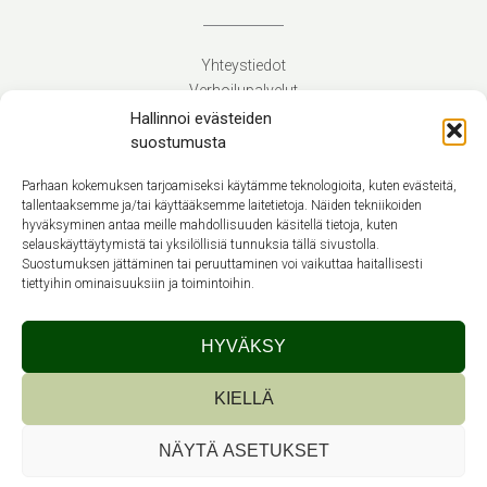
Yhteystiedot
Verhoilupalvelut
Toimitusehdot
Hallinnoi evästeiden
Tietosuojaseloste
suostumusta
Evästekäytäntö (EU)
Parhaan kokemuksen tarjoamiseksi käytämme teknologioita, kuten evästeitä,
tallentaaksemme ja/tai käyttääksemme laitetietoja. Näiden tekniikoiden
hyväksyminen antaa meille mahdollisuuden käsitellä tietoja, kuten
Suomi
selauskäyttäytymistä tai yksilöllisiä tunnuksia tällä sivustolla.
Suostumuksen jättäminen tai peruuttaminen voi vaikuttaa haitallisesti
tiettyihin ominaisuuksiin ja toimintoihin.
HYVÄKSY
Theme by
Out the Box
KIELLÄ
NÄYTÄ ASETUKSET