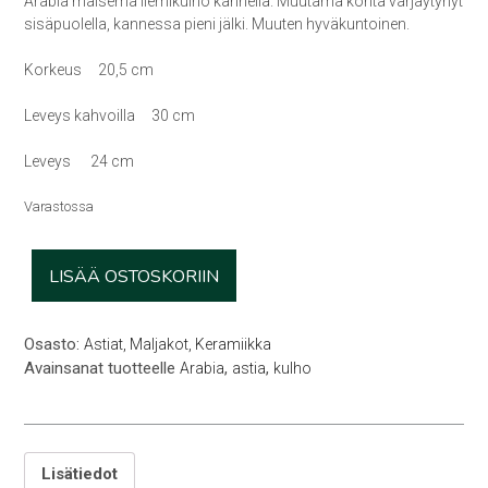
Arabia maisema liemikulho kannella. Muutama kohta värjäytynyt
sisäpuolella, kannessa pieni jälki. Muuten hyväkuntoinen.
Korkeus 20,5 cm
Leveys kahvoilla 30 cm
Leveys 24 cm
Varastossa
Arabia
LISÄÄ OSTOSKORIIN
maisema
soppaskooli
määrä
Osasto:
Astiat, Maljakot, Keramiikka
Avainsanat tuotteelle
,
,
Arabia
astia
kulho
Lisätiedot