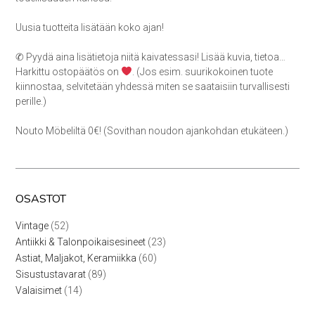
Uusia tuotteita lisätään koko ajan!
✆ Pyydä aina lisätietoja niitä kaivatessasi! Lisää kuvia, tietoa…
Harkittu ostopäätös on
. (Jos esim. suurikokoinen tuote
kiinnostaa, selvitetään yhdessä miten se saataisiin turvallisesti
perille.)
Nouto Möbeliltä 0€! (Sovithan noudon ajankohdan etukäteen.)
OSASTOT
52
Vintage
52
tuotetta
23
Antiikki & Talonpoikaisesineet
23
tuotetta
60
Astiat, Maljakot, Keramiikka
60
tuotetta
89
Sisustustavarat
89
tuotetta
14
Valaisimet
14
tuotetta