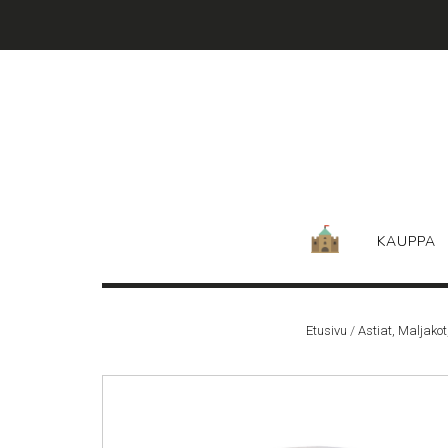
Skip
to
content
KAUPPA
Etusivu
/
Astiat, Maljako