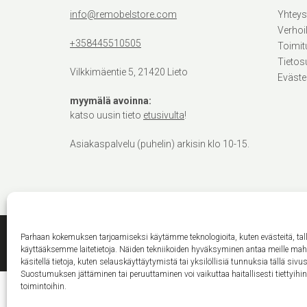
info@remobelstore.com
Yhteys
Verhoi
+358445510505
Toimit
Tietos
Vilkkimäentie 5, 21420 Lieto
Eväste
myymälä avoinna:
katso uusin tieto
etusivulta
!
Asiakaspalvelu (puhelin) arkisin klo 10-15.
Parhaan kokemuksen tarjoamiseksi käytämme teknologioita, kuten evästeitä, ta
käyttääksemme laitetietoja. Näiden tekniikoiden hyväksyminen antaa meille ma
käsitellä tietoja, kuten selauskäyttäytymistä tai yksilöllisiä tunnuksia tällä sivus
Suostumuksen jättäminen tai peruuttaminen voi vaikuttaa haitallisesti tiettyihi
toimintoihin.