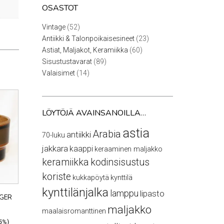
OSASTOT
52
Vintage
52
tuotetta
23
Antiikki & Talonpoikaisesineet
23
tuotetta
60
Astiat, Maljakot, Keramiikka
60
tuotetta
89
Sisustustavarat
89
tuotetta
14
Valaisimet
14
tuotetta
LÖYTÖJÄ AVAINSANOILLA…
astia
Arabia
antiikki
70-luku
jakkara
kaappi
keraaminen maljakko
keramiikka
kodinsisustus
koriste
kukkapöytä
kynttilä
kynttilänjalka
lamppu
lipasto
NGER
maljakko
maalaisromanttinen
,5%)