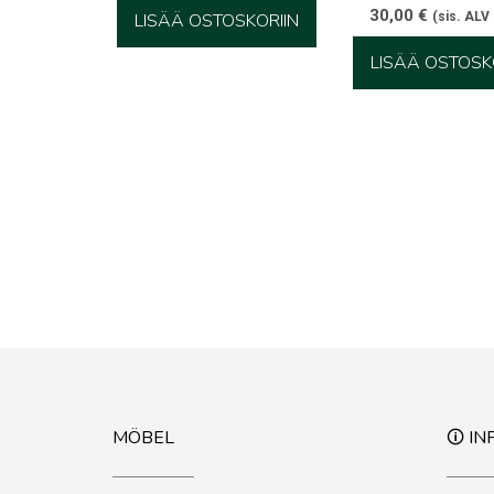
30,00
€
LISÄÄ OSTOSKORIIN
(sis. ALV
LISÄÄ OSTOSK
MÖBEL
🛈 IN