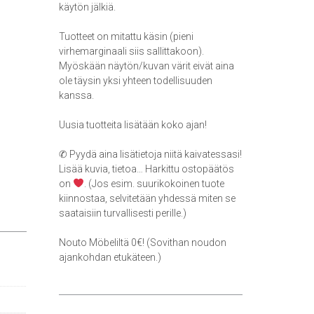
käytön jälkiä.
Tuotteet on mitattu käsin (pieni
virhemarginaali siis sallittakoon).
Myöskään näytön/kuvan värit eivät aina
ole täysin yksi yhteen todellisuuden
kanssa.
Uusia tuotteita lisätään koko ajan!
✆ Pyydä aina lisätietoja niitä kaivatessasi!
Lisää kuvia, tietoa… Harkittu ostopäätös
on
. (Jos esim. suurikokoinen tuote
kiinnostaa, selvitetään yhdessä miten se
saataisiin turvallisesti perille.)
Nouto Möbeliltä 0€! (Sovithan noudon
ajankohdan etukäteen.)