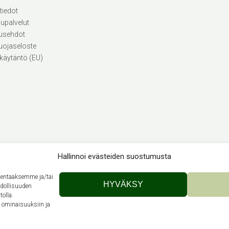
tiedot
lupalvelut
usehdot
uojaseloste
käytäntö (EU)
Hallinnoi evästeiden suostumusta
llentaaksemme ja/tai
Theme by
Out the Box
HYVÄKSY
hdollisuuden
tolla.
n ominaisuuksiin ja