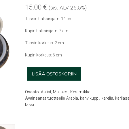
15,00
€
(sis. ALV 25,5%)
Tassin halkaisija: n. 14 cm
Kupin halkaisija: n. 7 cm
Tassin korkeus: 2 cm
Kupin korkeus: 6 cm
Arabia
LISÄÄ OSTOSKORIIN
Karelia
kuppi
&
Osasto:
Astiat, Maljakot, Keramiikka
alulautanen
Avainsanat tuotteelle
,
,
,
Arabia
kahvikuppi
karelia
karliasa
määrä
tassi