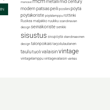
mcm
metalli
mid century
mancave
modern
patsas
peili
pöytä
IN
posliini
pöytäkoriste
rottinki
pöytälamppu
Ruskea maljakko
ruukku
scandinavian
seinäkoriste
senkki
design
sisustus
sivupöytä
skandinaavinen
talonpoikais
tarjoilulautanen
design
vintage
taulu
valaisin
tuoli
vintagelamppu
vintagevalaisin
värikäs