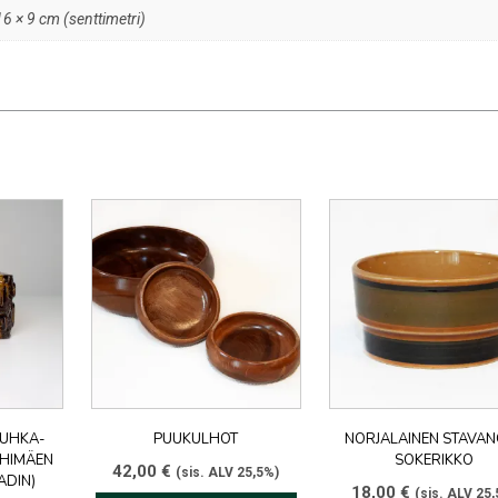
16 × 9 cm (senttimetri)
TUHKA-
PUUKULHOT
NORJALAINEN STAVA
IIHIMÄEN
SOKERIKKO
42,00
€
(sis. ALV 25,5%)
ADIN)
18,00
€
(sis. ALV 25