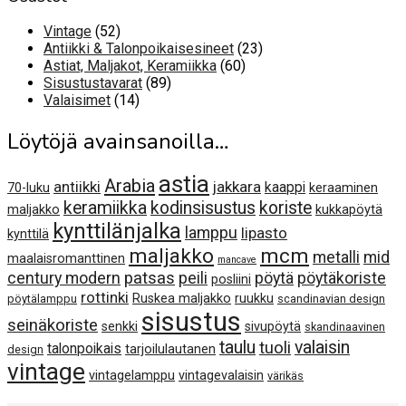
52
Vintage
52
tuotetta
23
Antiikki & Talonpoikaisesineet
23
60
tuotetta
Astiat, Maljakot, Keramiikka
60
89
tuotetta
Sisustustavarat
89
14
tuotetta
Valaisimet
14
tuotetta
Löytöjä avainsanoilla…
astia
Arabia
antiikki
jakkara
kaappi
70-luku
keraaminen
keramiikka
kodinsisustus
koriste
maljakko
kukkapöytä
kynttilänjalka
lamppu
lipasto
kynttilä
maljakko
mcm
metalli
mid
maalaisromanttinen
mancave
century modern
patsas
peili
pöytä
pöytäkoriste
posliini
rottinki
Ruskea maljakko
ruukku
pöytälamppu
scandinavian design
sisustus
seinäkoriste
senkki
sivupöytä
skandinaavinen
taulu
valaisin
tuoli
talonpoikais
tarjoilulautanen
design
vintage
vintagelamppu
vintagevalaisin
värikäs