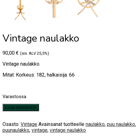
Vintage naulakko
90,00
€
(sis. ALV 25,5%)
Vintage naulakko.
Mitat: Korkeus: 182, halkaisija: 66
Varastossa
Vintage
Lisää ostoskoriin
naulakko
määrä
Osasto:
Vintage
Avainsanat tuotteelle
naulakko
,
puu naulakko
,
puunaulakko
,
vintage
,
vintage naulakko