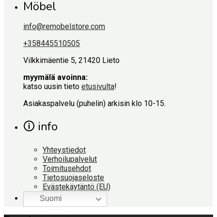
Möbel
info@remobelstore.com
+358445510505
Vilkkimäentie 5, 21420 Lieto
myymälä avoinna:
katso uusin tieto
etusivulta
!
Asiakaspalvelu (puhelin) arkisin klo 10-15.
🛈 info
Yhteystiedot
Verhoilupalvelut
Toimitusehdot
Tietosuojaseloste
Evästekäytäntö (EU)
Suomi