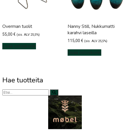
Overman tuolit
Nanny Still, Nukkumatti
karahvi laseilla
55,00
€
(sis. ALV 25,5%)
115,00
€
(sis. ALV 25,5%)
Lisää ostoskoriin
Lisää ostoskoriin
Hae tuotteita