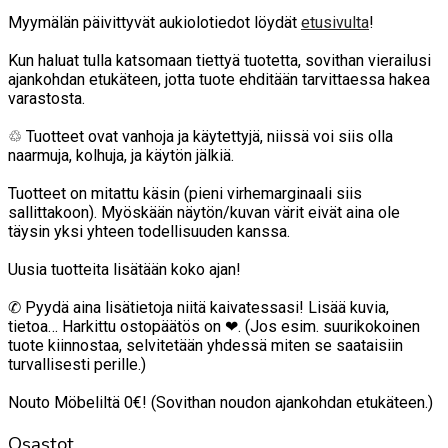
Myymälän päivittyvät aukiolotiedot löydät
etusivulta
!
Kun haluat tulla katsomaan tiettyä tuotetta, sovithan vierailusi
ajankohdan etukäteen, jotta tuote ehditään tarvittaessa hakea
varastosta.
♲ Tuotteet ovat vanhoja ja käytettyjä, niissä voi siis olla
naarmuja, kolhuja, ja käytön jälkiä.
Tuotteet on mitattu käsin (pieni virhemarginaali siis
sallittakoon). Myöskään näytön/kuvan värit eivät aina ole
täysin yksi yhteen todellisuuden kanssa.
Uusia tuotteita lisätään koko ajan!
✆ Pyydä aina lisätietoja niitä kaivatessasi! Lisää kuvia,
tietoa… Harkittu ostopäätös on ❤. (Jos esim. suurikokoinen
tuote kiinnostaa, selvitetään yhdessä miten se saataisiin
turvallisesti perille.)
Nouto Möbeliltä 0€! (Sovithan noudon ajankohdan etukäteen.)
Osastot