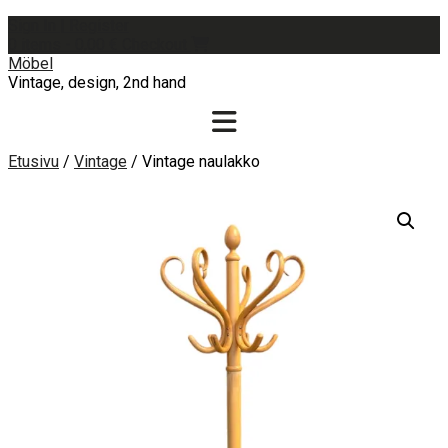
Skip
Sign In | Register
to
0 items - 0,00 €
Checkout
content
Möbel
Vintage, design, 2nd hand
Etusivu
/
Vintage
/ Vintage naulakko