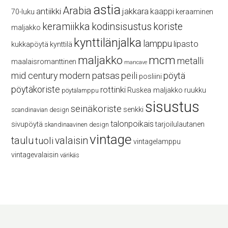
astia
Arabia
antiikki
jakkara
kaappi
70-luku
keraaminen
keramiikka
kodinsisustus
koriste
maljakko
kynttilänjalka
lamppu
lipasto
kukkapöytä
kynttilä
maljakko
mcm
metalli
maalaisromanttinen
mancave
mid century modern
patsas
peili
pöytä
posliini
pöytäkoriste
rottinki
Ruskea maljakko
ruukku
pöytälamppu
sisustus
seinäkoriste
senkki
scandinavian design
talonpoikais
sivupöytä
tarjoilulautanen
skandinaavinen design
vintage
taulu
valaisin
tuoli
vintagelamppu
vintagevalaisin
värikäs