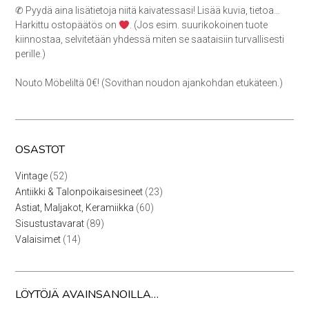
✆ Pyydä aina lisätietoja niitä kaivatessasi! Lisää kuvia, tietoa…
Harkittu ostopäätös on
. (Jos esim. suurikokoinen tuote
kiinnostaa, selvitetään yhdessä miten se saataisiin turvallisesti
perille.)
Nouto Möbeliltä 0€! (Sovithan noudon ajankohdan etukäteen.)
OSASTOT
52
Vintage
52
tuotetta
23
Antiikki & Talonpoikaisesineet
23
tuotetta
60
Astiat, Maljakot, Keramiikka
60
tuotetta
89
Sisustustavarat
89
tuotetta
14
Valaisimet
14
tuotetta
LÖYTÖJÄ AVAINSANOILLA…