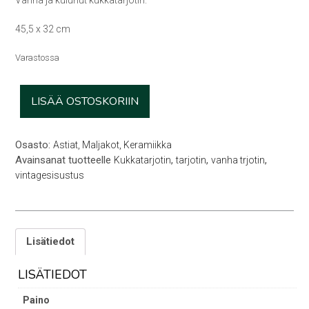
45,5 x 32 cm
Varastossa
Vanha
LISÄÄ OSTOSKORIIN
kukkatarjotin
määrä
Osasto:
Astiat, Maljakot, Keramiikka
Avainsanat tuotteelle
,
,
,
Kukkatarjotin
tarjotin
vanha trjotin
vintagesisustus
Lisätiedot
LISÄTIEDOT
Paino