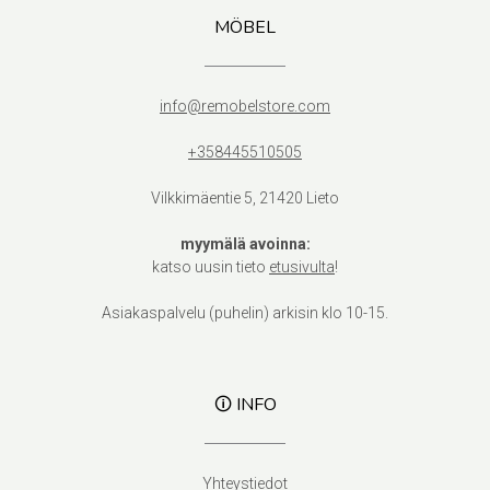
MÖBEL
info@remobelstore.com
+358445510505
Vilkkimäentie 5, 21420 Lieto
myymälä avoinna:
katso uusin tieto
etusivulta
!
Asiakaspalvelu (puhelin) arkisin klo 10-15.
🛈 INFO
Yhteystiedot