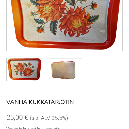
VANHA KUKKATARJOTIN
25,00
€
(sis. ALV 25,5%)
Vanha ja kulunut kukkatarjotin.