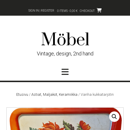
Skip
to
SIGN IN | REGISTER
0 ITEMS - 0,00 €
CHECKOUT
content
Möbel
Vintage, design, 2nd hand
Etusivu
/
Astiat, Maljakot, Keramiikka
/ Vanha kukkatarjotin