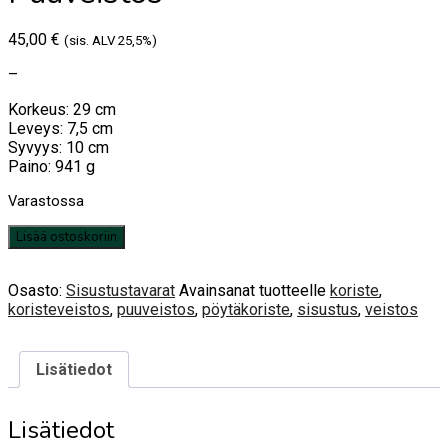
45,00
€
(sis. ALV 25,5%)
–
Korkeus: 29 cm
Leveys: 7,5 cm
Syvyys: 10 cm
Paino: 941 g
Varastossa
Puuveistos
Lisää ostoskoriin
määrä
Osasto:
Sisustustavarat
Avainsanat tuotteelle
koriste
,
koristeveistos
,
puuveistos
,
pöytäkoriste
,
sisustus
,
veistos
Lisätiedot
Lisätiedot