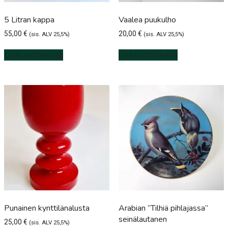
5 Litran kappa
Vaalea puukulho
55,00
€
20,00
€
(sis. ALV 25,5%)
(sis. ALV 25,5%)
Lisää ostoskoriin
Lisää ostoskoriin
Punainen kynttilänalusta
Arabian ”Tilhiä pihlajassa”
seinälautanen
25,00
€
(sis. ALV 25,5%)