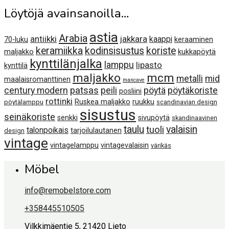
Löytöjä avainsanoilla…
astia
Arabia
antiikki
jakkara
kaappi
70-luku
keraaminen
keramiikka
kodinsisustus
koriste
maljakko
kukkapöytä
kynttilänjalka
lamppu
lipasto
kynttilä
maljakko
mcm
metalli
mid
maalaisromanttinen
mancave
century modern
patsas
peili
pöytä
pöytäkoriste
posliini
rottinki
Ruskea maljakko
ruukku
pöytälamppu
scandinavian design
sisustus
seinäkoriste
senkki
sivupöytä
skandinaavinen
taulu
valaisin
tuoli
talonpoikais
tarjoilulautanen
design
vintage
vintagelamppu
vintagevalaisin
värikäs
Möbel
info@remobelstore.com
+358445510505
Vilkkimäentie 5, 21420 Lieto