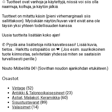
♲ Tuotteet ovat vanhoja ja käytettyjä, niissä voi siis olla
naarmuja, kolhuja, ja käytön jälkiä.
Tuotteet on mitattu käsin (pieni virhemarginaali siis
sallittakoon). Myöskään näytön/kuvan värit eivät aina ole
täysin yksi yhteen todellisuuden kanssa.
Uusia tuotteita lisätään koko ajan!
✆ Pyydä aina lisätietoja niitä kaivatessasi! Lisää kuvia,
tietoa… Harkittu ostopäätös on ❤. (Jos esim. suurikokoinen
tuote kiinnostaa, selvitetään yhdessä miten se saataisiin
turvallisesti perille.)
Nouto Möbeliltä 0€! (Sovithan noudon ajankohdan etukäteen.)
Osastot
52
Vintage
52
tuotetta
23
Antiikki & Talonpoikaisesineet
23
60
tuotetta
Astiat, Maljakot, Keramiikka
60
89
tuotetta
Sisustustavarat
89
14
tuotetta
Valaisimet
14
tuotetta