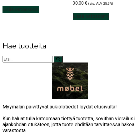
30,00
€
(sis. ALV 25,5%)
Lisää ostoskoriin
Lisää ostoskoriin
Hae tuotteita
Myymälän päivittyvät aukiolotiedot löydät
etusivulta
!
Kun haluat tulla katsomaan tiettyä tuotetta, sovithan vierailusi
ajankohdan etukäteen, jotta tuote ehditään tarvittaessa hakea
varastosta.