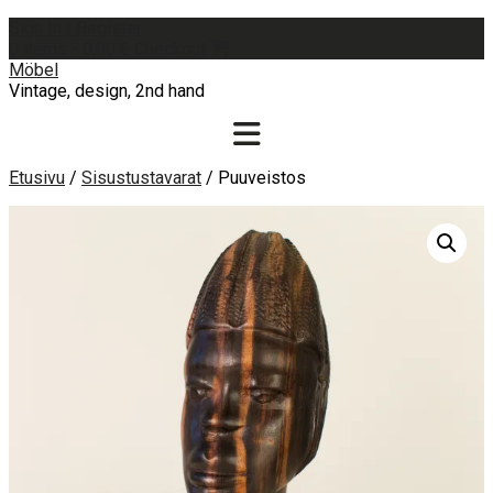
Skip
Sign In | Register
to
0 items - 0,00 €
Checkout
content
Möbel
Vintage, design, 2nd hand
Etusivu
/
Sisustustavarat
/ Puuveistos