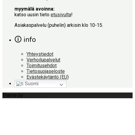
myymälä avoinna:
katso uusin tieto
etusivulta
!
Asiakaspalvelu (puhelin) arkisin klo 10-15.
🛈 info
Yhteystiedot
Verhoilupalvelut
Toimitusehdot
Tietosuojaseloste
Evästekäytäntö (EU)
Suomi
Theme by
Out the Box