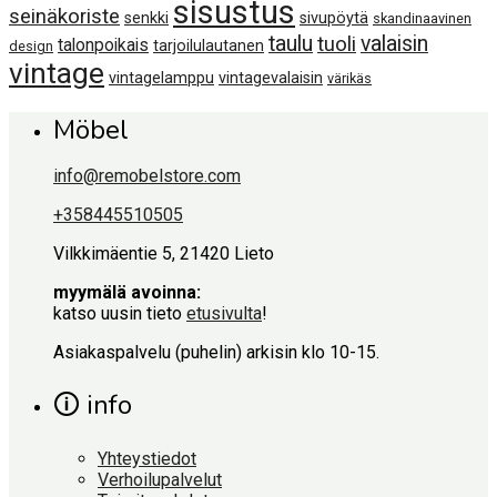
sisustus
seinäkoriste
senkki
sivupöytä
skandinaavinen
taulu
valaisin
tuoli
talonpoikais
tarjoilulautanen
design
vintage
vintagelamppu
vintagevalaisin
värikäs
Möbel
info@remobelstore.com
+358445510505
Vilkkimäentie 5, 21420 Lieto
myymälä avoinna:
katso uusin tieto
etusivulta
!
Asiakaspalvelu (puhelin) arkisin klo 10-15.
🛈 info
Yhteystiedot
Verhoilupalvelut