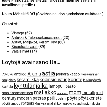
tuote kiinnostaa, selvitetään yhdessä miten se saataisiin
turvallisesti perille.)
Nouto Möbeliltä 0€! (Sovithan noudon ajankohdan etukäteen.)
Osastot
52
Vintage
52
tuotetta
23
Antiikki & Talonpoikaisesineet
23
60
tuotetta
Astiat, Maljakot, Keramiikka
60
89
tuotetta
Sisustustavarat
89
14
tuotetta
Valaisimet
14
tuotetta
Löytöjä avainsanoilla…
astia
Arabia
antiikki
jakkara
kaappi
70-luku
keraaminen
keramiikka
kodinsisustus
koriste
maljakko
kukkapöytä
kynttilänjalka
lamppu
lipasto
kynttilä
maljakko
mcm
metalli
mid
maalaisromanttinen
mancave
century modern
patsas
peili
pöytä
pöytäkoriste
posliini
rottinki
Ruskea maljakko
ruukku
pöytälamppu
scandinavian design