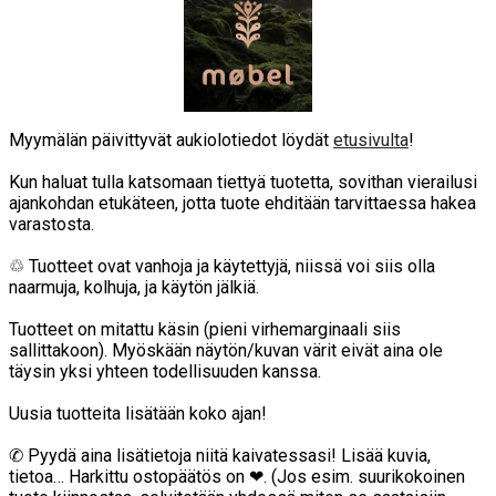
Myymälän päivittyvät aukiolotiedot löydät
etusivulta
!
Kun haluat tulla katsomaan tiettyä tuotetta, sovithan vierailusi
ajankohdan etukäteen, jotta tuote ehditään tarvittaessa hakea
varastosta.
♲ Tuotteet ovat vanhoja ja käytettyjä, niissä voi siis olla
naarmuja, kolhuja, ja käytön jälkiä.
Tuotteet on mitattu käsin (pieni virhemarginaali siis
sallittakoon). Myöskään näytön/kuvan värit eivät aina ole
täysin yksi yhteen todellisuuden kanssa.
Uusia tuotteita lisätään koko ajan!
✆ Pyydä aina lisätietoja niitä kaivatessasi! Lisää kuvia,
tietoa… Harkittu ostopäätös on ❤. (Jos esim. suurikokoinen