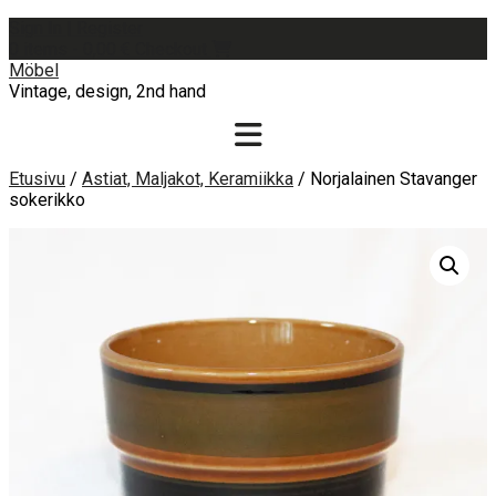
Skip
Sign In | Register
to
0 items - 0,00 €
Checkout
content
Möbel
Vintage, design, 2nd hand
Etusivu
/
Astiat, Maljakot, Keramiikka
/ Norjalainen Stavanger
sokerikko