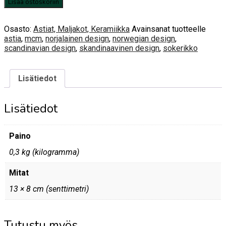
Norjalainen
Lisää ostoskoriin
Stavanger
sokerikko
määrä
Osasto:
Astiat, Maljakot, Keramiikka
Avainsanat tuotteelle
astia
,
mcm
,
norjalainen design
,
norwegian design
,
scandinavian design
,
skandinaavinen design
,
sokerikko
Lisätiedot
Lisätiedot
Paino
0,3 kg (kilogramma)
Mitat
13 × 8 cm (senttimetri)
Tutustu myös