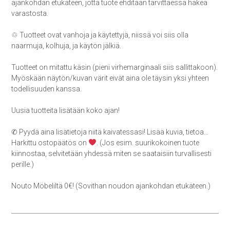
ajankohdan etukäteen, jotta tuote ehditään tarvittaessa hakea
varastosta.
♲ Tuotteet ovat vanhoja ja käytettyjä, niissä voi siis olla
naarmuja, kolhuja, ja käytön jälkiä.
Tuotteet on mitattu käsin (pieni virhemarginaali siis sallittakoon).
Myöskään näytön/kuvan värit eivät aina ole täysin yksi yhteen
todellisuuden kanssa.
Uusia tuotteita lisätään koko ajan!
✆ Pyydä aina lisätietoja niitä kaivatessasi! Lisää kuvia, tietoa…
Harkittu ostopäätös on
. (Jos esim. suurikokoinen tuote
kiinnostaa, selvitetään yhdessä miten se saataisiin turvallisesti
perille.)
Nouto Möbeliltä 0€! (Sovithan noudon ajankohdan etukäteen.)