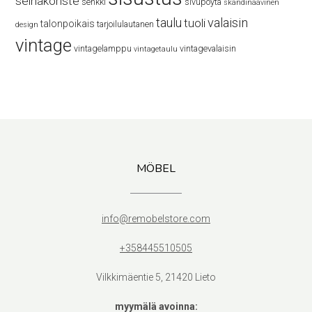
seinäkoriste
senkki
sivupöytä
skandinaavinen
taulu
valaisin
tuoli
talonpoikais
tarjoilulautanen
design
vintage
vintagelamppu
vintagevalaisin
vintagetaulu
MÖBEL
info@remobelstore.com
+358445510505
Vilkkimäentie 5, 21420 Lieto
myymälä avoinna: