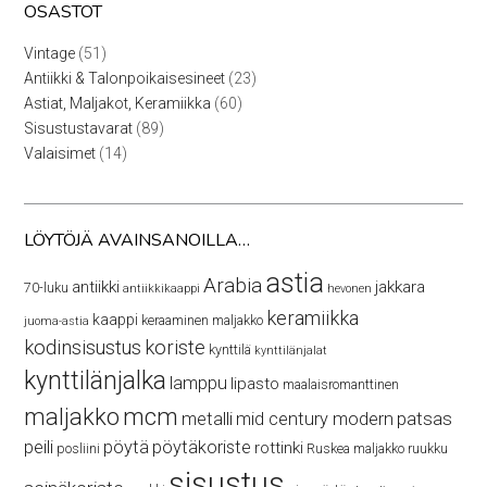
OSASTOT
51
Vintage
51
tuotetta
23
Antiikki & Talonpoikaisesineet
23
tuotetta
60
Astiat, Maljakot, Keramiikka
60
tuotetta
89
Sisustustavarat
89
tuotetta
14
Valaisimet
14
tuotetta
LÖYTÖJÄ AVAINSANOILLA…
astia
Arabia
antiikki
jakkara
70-luku
antiikkikaappi
hevonen
keramiikka
kaappi
keraaminen maljakko
juoma-astia
kodinsisustus
koriste
kynttilä
kynttilänjalat
kynttilänjalka
lamppu
lipasto
maalaisromanttinen
maljakko
mcm
patsas
metalli
mid century modern
peili
pöytä
pöytäkoriste
rottinki
posliini
Ruskea maljakko
ruukku
sisustus