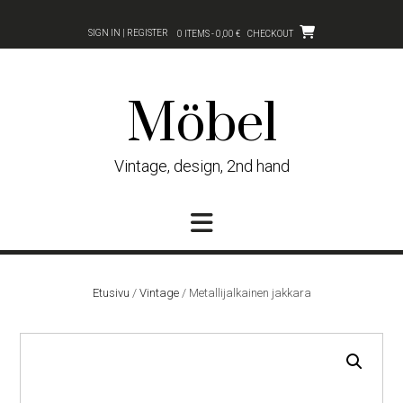
Skip
to
SIGN IN | REGISTER
0 ITEMS - 0,00 €
CHECKOUT
content
Möbel
Vintage, design, 2nd hand
Etusivu
/
Vintage
/ Metallijalkainen jakkara