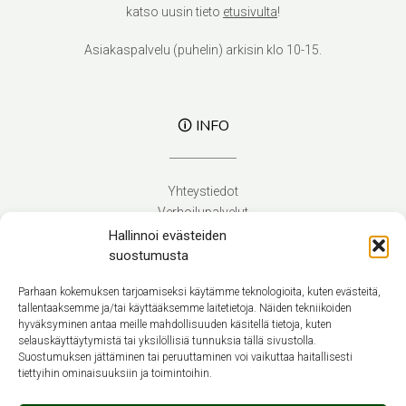
katso uusin tieto
etusivulta
!
Asiakaspalvelu (puhelin) arkisin klo 10-15.
🛈 INFO
Yhteystiedot
Verhoilupalvelut
Toimitusehdot
Hallinnoi evästeiden
Tietosuojaseloste
suostumusta
Evästekäytäntö (EU)
Parhaan kokemuksen tarjoamiseksi käytämme teknologioita, kuten evästeitä,
tallentaaksemme ja/tai käyttääksemme laitetietoja. Näiden tekniikoiden
hyväksyminen antaa meille mahdollisuuden käsitellä tietoja, kuten
Suomi
selauskäyttäytymistä tai yksilöllisiä tunnuksia tällä sivustolla.
Suostumuksen jättäminen tai peruuttaminen voi vaikuttaa haitallisesti
tiettyihin ominaisuuksiin ja toimintoihin.