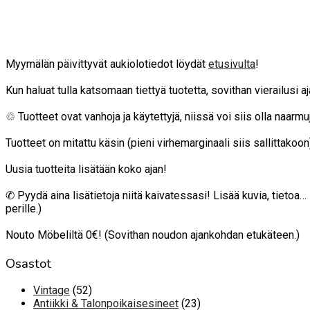
Myymälän päivittyvät aukiolotiedot löydät
etusivulta
!
Kun haluat tulla katsomaan tiettyä tuotetta, sovithan vierailusi 
♲ Tuotteet ovat vanhoja ja käytettyjä, niissä voi siis olla naarmuja
Tuotteet on mitattu käsin (pieni virhemarginaali siis sallittako
Uusia tuotteita lisätään koko ajan!
✆ Pyydä aina lisätietoja niitä kaivatessasi! Lisää kuvia, tietoa
perille.)
Nouto Möbeliltä 0€! (Sovithan noudon ajankohdan etukäteen.)
Osastot
52
Vintage
52
tuotetta
23
Antiikki & Talonpoikaisesineet
23