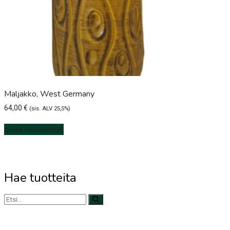
Maljakko, West Germany
64,00
€
(sis. ALV 25,5%)
Lisää ostoskoriin
Hae tuotteita