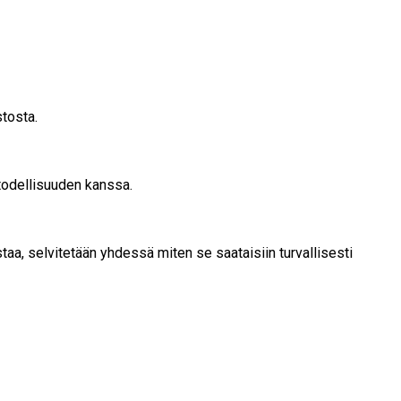
stosta.
 todellisuuden kanssa.
taa, selvitetään yhdessä miten se saataisiin turvallisesti