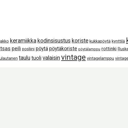
keramiikka
kodinsisustus
koriste
jakko
kukkapöytä
kynttilä
tsas
peili
pöytä
pöytäkoriste
rottinki
posliini
Rusk
pöytälamppu
vintage
taulu
valaisin
tuoli
lulautanen
vintagelamppu
vintage