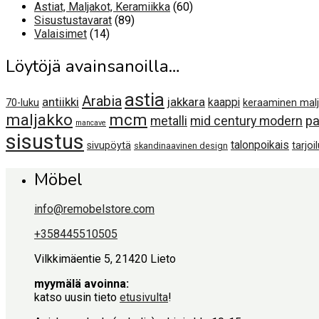
60
tuotetta
Astiat, Maljakot, Keramiikka
60
89
tuotetta
Sisustustavarat
89
14
tuotetta
Valaisimet
14
tuotetta
Löytöjä avainsanoilla…
astia
Arabia
antiikki
jakkara
kaappi
70-luku
keraaminen mal
maljakko
mcm
metalli
mid century modern
pa
mancave
sisustus
talonpoikais
sivupöytä
tarjoi
skandinaavinen design
Möbel
info@remobelstore.com
+358445510505
Vilkkimäentie 5, 21420 Lieto
myymälä avoinna:
katso uusin tieto
etusivulta
!