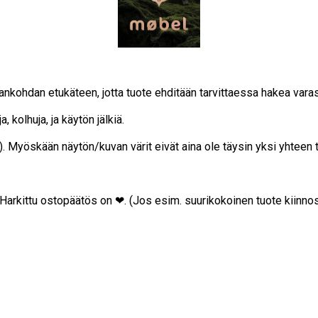
ajankohdan etukäteen, jotta tuote ehditään tarvittaessa hakea vara
, kolhuja, ja käytön jälkiä.
on). Myöskään näytön/kuvan värit eivät aina ole täysin yksi yhteen
… Harkittu ostopäätös on ❤. (Jos esim. suurikokoinen tuote kiinnos