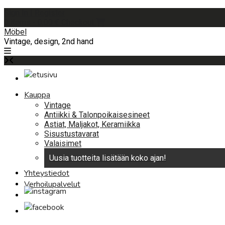
Skip
Sign In | Register
to
0 items - 0,00 €
Checkout
content
Möbel
Vintage, design, 2nd hand
Kauppa
Vintage
Antiikki & Talonpoikaisesineet
Astiat, Maljakot, Keramiikka
Sisustustavarat
Valaisimet
Uusia tuotteita lisätään koko ajan!
Yhteystiedot
Verhoilupalvelut