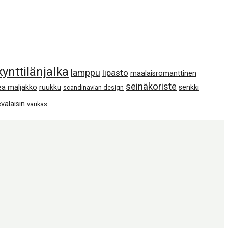
kynttilänjalka
lamppu
lipasto
maalaisromanttinen
seinäkoriste
ea maljakko
ruukku
senkki
scandinavian design
valaisin
värikäs