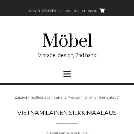
Skip
to
SIGN IN | REGISTER
0 ITEMS - 0,00 €
CHECKOUT
content
Möbel
Vintage, design, 2nd hand
Etusivu
/ Tuotteet avainsanalla “vietnamilainen silkkimaalaus”
VIETNAMILAINEN SILKKIMAALAUS
Näytetään ainoa tulos