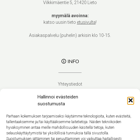
Vilkkimäentie 5, 21420 Lieto
myymälä avoinna:
katso uusin tieto
etusivulta
!
Asiakaspalvelu (puhelin) arkisin klo 10-15.
🛈 INFO
Yhteystiedot
Verhoilupalvelut
Hallinnoi evästeiden
Toimitusehdot
suostumusta
Tietosuojaseloste
Evästekäytäntö (EU)
Parhaan kokemuksen tarjoamiseksi käytämme teknologioita, kuten evästeitä,
tallentaaksemme ja/tai käyttääksemme laitetietoja. Näiden tekniikoiden
hyväksyminen antaa meille mahdollisuuden käsitellä tietoja, kuten
Suomi
selauskäyttäytymistä tai yksilöllisiä tunnuksia tällä sivustolla.
Suostumuksen jättäminen tai peruuttaminen voi vaikuttaa haitallisesti