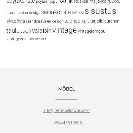
pöytäkoriste
rottinki
Ruskea maljakko
ruukku
pöytälamppu
sisustus
seinäkoriste
senkki
scandinavian design
talonpoikais
sivupöytä
tarjoilulautanen
skandinaavinen design
vintage
taulu
valaisin
tuoli
vintagelamppu
vintagevalaisin
värikäs
MÖBEL
info@remobelstore.com
+358445510505