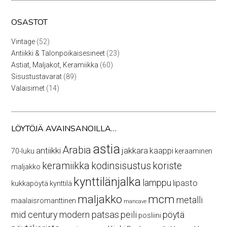
OSASTOT
52
Vintage
52
tuotetta
23
Antiikki & Talonpoikaisesineet
23
tuotetta
60
Astiat, Maljakot, Keramiikka
60
tuotetta
89
Sisustustavarat
89
tuotetta
14
Valaisimet
14
tuotetta
LÖYTÖJÄ AVAINSANOILLA…
astia
Arabia
antiikki
jakkara
kaappi
70-luku
keraaminen
keramiikka
kodinsisustus
koriste
maljakko
kynttilänjalka
lamppu
lipasto
kukkapöytä
kynttilä
maljakko
mcm
metalli
maalaisromanttinen
mancave
mid century modern
patsas
peili
pöytä
posliini