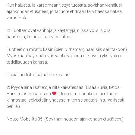
Kun haluat tulla katsomaan tiettyä tuotetta, sovithan vierailusi
ajankohdan etukäteen, jotta tuote ehditään tarvittaessa hakea
varastosta.
♲ Tuotteet ovat vanhoja ja käytettyjä, niissä voi siis olla
naarmuja, kolhuja, ja käytön jälkiä.
Tuotteet on mitattu käsin (pieni virhemarginaali siis sallittakoon).
Myöskään näytön/kuvan värit eivät aina ole täysin yksi yhteen
todellisuuden kanssa.
Uusia tuotteita lisätään koko ajan!
✆ Pyydä aina lisätietoja niitä kaivatessasi! Lisää kuvia, tietoa…
Harkittu ostopäätös on
. (Jos esim. suurikokoinen tuote
kiinnostaa, selvitetään yhdessä miten se saataisiin turvallisesti
perille.)
Nouto Möbeliltä 0€! (Sovithan noudon ajankohdan etukäteen.)