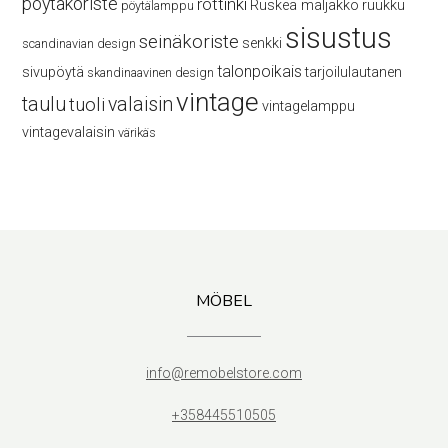
pöytäkoriste
rottinki
Ruskea maljakko
ruukku
pöytälamppu
sisustus
seinäkoriste
senkki
scandinavian design
talonpoikais
sivupöytä
tarjoilulautanen
skandinaavinen design
vintage
taulu
valaisin
tuoli
vintagelamppu
vintagevalaisin
värikäs
MÖBEL
info@remobelstore.com
+358445510505