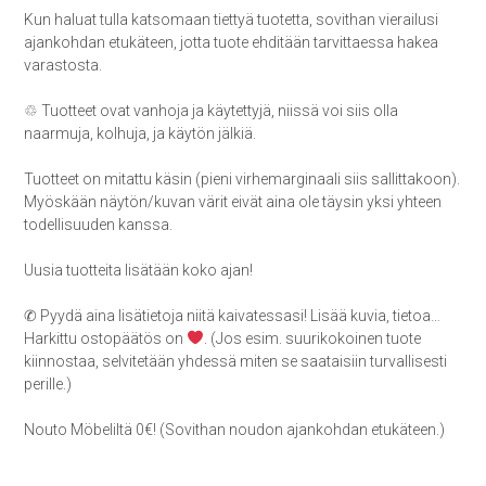
Kun haluat tulla katsomaan tiettyä tuotetta, sovithan vierailusi
ajankohdan etukäteen, jotta tuote ehditään tarvittaessa hakea
varastosta.
♲ Tuotteet ovat vanhoja ja käytettyjä, niissä voi siis olla
naarmuja, kolhuja, ja käytön jälkiä.
Tuotteet on mitattu käsin (pieni virhemarginaali siis sallittakoon).
Myöskään näytön/kuvan värit eivät aina ole täysin yksi yhteen
todellisuuden kanssa.
Uusia tuotteita lisätään koko ajan!
✆ Pyydä aina lisätietoja niitä kaivatessasi! Lisää kuvia, tietoa…
Harkittu ostopäätös on
. (Jos esim. suurikokoinen tuote
kiinnostaa, selvitetään yhdessä miten se saataisiin turvallisesti
perille.)
Nouto Möbeliltä 0€! (Sovithan noudon ajankohdan etukäteen.)