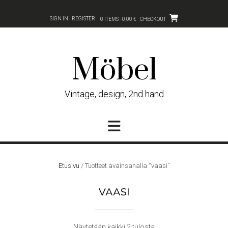
Skip
to
SIGN IN | REGISTER
0 ITEMS - 0,00 €
CHECKOUT
content
Möbel
Vintage, design, 2nd hand
Etusivu
/ Tuotteet avainsanalla “vaasi”
VAASI
Sorted
Näytetään kaikki 2 tulosta