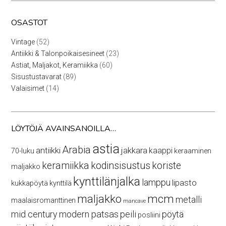
OSASTOT
52
Vintage
52
tuotetta
23
Antiikki & Talonpoikaisesineet
23
tuotetta
60
Astiat, Maljakot, Keramiikka
60
tuotetta
89
Sisustustavarat
89
tuotetta
14
Valaisimet
14
tuotetta
LÖYTÖJÄ AVAINSANOILLA…
astia
Arabia
antiikki
jakkara
kaappi
70-luku
keraaminen
keramiikka
kodinsisustus
koriste
maljakko
kynttilänjalka
lamppu
lipasto
kukkapöytä
kynttilä
maljakko
mcm
metalli
maalaisromanttinen
mancave
mid century modern
patsas
peili
pöytä
posliini