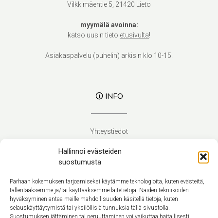
Vilkkimäentie 5, 21420 Lieto
myymälä avoinna:
katso uusin tieto
etusivulta
!
Asiakaspalvelu (puhelin) arkisin klo 10-15.
🛈 INFO
Yhteystiedot
Verhoilupalvelut
Hallinnoi evästeiden
Toimitusehdot
suostumusta
Tietosuojaseloste
Evästekäytäntö (EU)
Parhaan kokemuksen tarjoamiseksi käytämme teknologioita, kuten evästeitä,
tallentaaksemme ja/tai käyttääksemme laitetietoja. Näiden tekniikoiden
hyväksyminen antaa meille mahdollisuuden käsitellä tietoja, kuten
Suomi
selauskäyttäytymistä tai yksilöllisiä tunnuksia tällä sivustolla.
Suostumuksen jättäminen tai peruuttaminen voi vaikuttaa haitallisesti