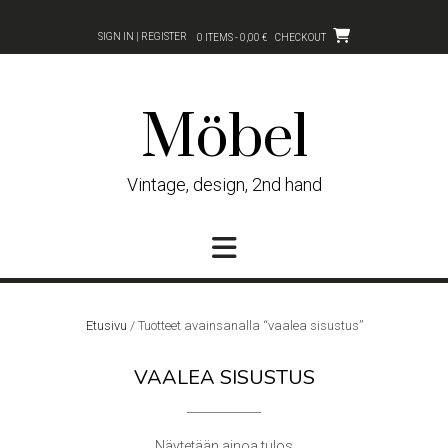
Skip
to
SIGN IN | REGISTER
0 ITEMS - 0,00 €
CHECKOUT
content
Möbel
Vintage, design, 2nd hand
Etusivu
/ Tuotteet avainsanalla “vaalea sisustus”
VAALEA SISUSTUS
Näytetään ainoa tulos