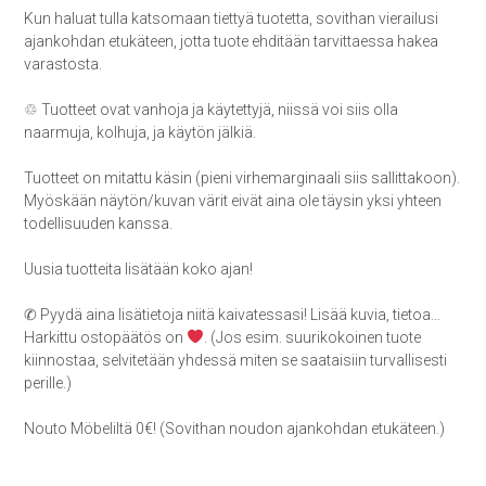
Kun haluat tulla katsomaan tiettyä tuotetta, sovithan vierailusi
ajankohdan etukäteen, jotta tuote ehditään tarvittaessa hakea
varastosta.
♲ Tuotteet ovat vanhoja ja käytettyjä, niissä voi siis olla
naarmuja, kolhuja, ja käytön jälkiä.
Tuotteet on mitattu käsin (pieni virhemarginaali siis sallittakoon).
Myöskään näytön/kuvan värit eivät aina ole täysin yksi yhteen
todellisuuden kanssa.
Uusia tuotteita lisätään koko ajan!
✆ Pyydä aina lisätietoja niitä kaivatessasi! Lisää kuvia, tietoa…
Harkittu ostopäätös on
. (Jos esim. suurikokoinen tuote
kiinnostaa, selvitetään yhdessä miten se saataisiin turvallisesti
perille.)
Nouto Möbeliltä 0€! (Sovithan noudon ajankohdan etukäteen.)