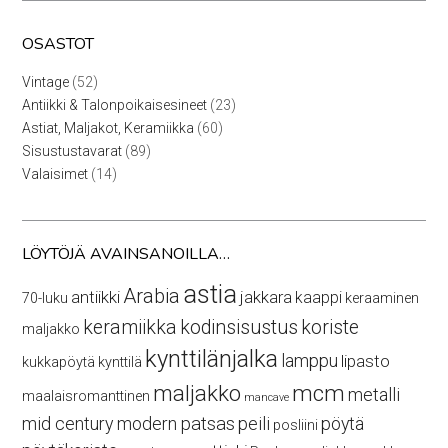
OSASTOT
52
Vintage
52
tuotetta
23
Antiikki & Talonpoikaisesineet
23
tuotetta
60
Astiat, Maljakot, Keramiikka
60
tuotetta
89
Sisustustavarat
89
tuotetta
14
Valaisimet
14
tuotetta
LÖYTÖJÄ AVAINSANOILLA…
astia
Arabia
antiikki
jakkara
kaappi
70-luku
keraaminen
keramiikka
kodinsisustus
koriste
maljakko
kynttilänjalka
lamppu
lipasto
kukkapöytä
kynttilä
maljakko
mcm
metalli
maalaisromanttinen
mancave
mid century modern
patsas
peili
pöytä
posliini