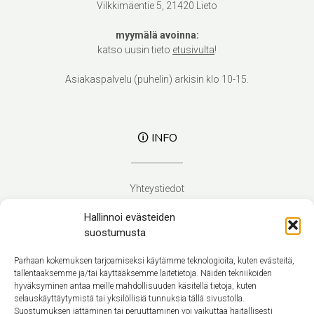
Vilkkimäentie 5, 21420 Lieto
myymälä avoinna:
katso uusin tieto
etusivulta
!
Asiakaspalvelu (puhelin) arkisin klo 10-15.
🛈 INFO
Yhteystiedot
Verhoilupalvelut
Hallinnoi evästeiden
Toimitusehdot
suostumusta
Tietosuojaseloste
Evästekäytäntö (EU)
Parhaan kokemuksen tarjoamiseksi käytämme teknologioita, kuten evästeitä,
tallentaaksemme ja/tai käyttääksemme laitetietoja. Näiden tekniikoiden
hyväksyminen antaa meille mahdollisuuden käsitellä tietoja, kuten
Suomi
selauskäyttäytymistä tai yksilöllisiä tunnuksia tällä sivustolla.
Suostumuksen jättäminen tai peruuttaminen voi vaikuttaa haitallisesti