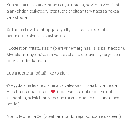
Kun haluat tulla katsomaan tiettyä tuotetta, sovithan vierailusi
ajankohdan etukäteen, jotta tuote ehditään tarvittaessa hakea
varastosta.
♲ Tuotteet ovat vanhoja ja käytettyjä, niissä voi siis olla
naarmuja, kolhuja, ja käytön jälkiä.
Tuotteet on mitattu käsin (pieni virhemarginaali siis sallittakoon).
Myöskään näytön/kuvan värit eivät aina ole täysin yksi yhteen
todellisuuden kanssa.
Uusia tuotteita lisätään koko ajan!
✆ Pyydä aina lisätietoja niitä kaivatessasi! Lisää kuvia, tietoa…
Harkittu ostopäätös on
. (Jos esim. suurikokoinen tuote
kiinnostaa, selvitetään yhdessä miten se saataisiin turvallisesti
perille.)
Nouto Möbeliltä 0€! (Sovithan noudon ajankohdan etukäteen.)