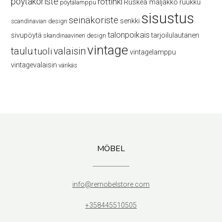
pöytäkoriste
rottinki
Ruskea maljakko
ruukku
pöytälamppu
sisustus
seinäkoriste
senkki
scandinavian design
talonpoikais
sivupöytä
tarjoilulautanen
skandinaavinen design
vintage
taulu
valaisin
tuoli
vintagelamppu
vintagevalaisin
värikäs
MÖBEL
info@remobelstore.com
+358445510505