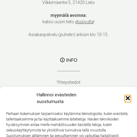
Vilkkimäentie 5, 21420 Lieto
myymälä avoinna:
katso uusin tieto
etusivulta
!
Asiakaspalvelu (puhelin) arkisin klo 10-15.
🛈 INFO
Yhteystiedot
Verhoilupalvelut
Hallinnoi evästeiden
Toimitusehdot
suostumusta
Tietosuojaseloste
Evästekäytäntö (EU)
Parhaan kokemuksen tarjoamiseksi käytämme teknologioita, kuten evästeitä,
tallentaaksemme ja/tai käyttääksemme laitetietoja. Näiden tekniikoiden
hyväksyminen antaa meille mahdollisuuden käsitellä tietoja, kuten
Suomi
selauskäyttäytymistä tai yksilöllisiä tunnuksia tällä sivustolla.
Suostumuksen jättäminen tai peruuttaminen voi vaikuttaa haitallisesti