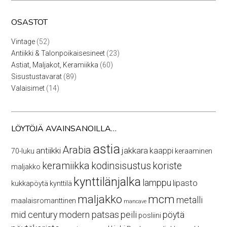
OSASTOT
52
Vintage
52
tuotetta
23
Antiikki & Talonpoikaisesineet
23
tuotetta
60
Astiat, Maljakot, Keramiikka
60
tuotetta
89
Sisustustavarat
89
tuotetta
14
Valaisimet
14
tuotetta
LÖYTÖJÄ AVAINSANOILLA…
astia
Arabia
antiikki
jakkara
kaappi
70-luku
keraaminen
keramiikka
kodinsisustus
koriste
maljakko
kynttilänjalka
lamppu
lipasto
kukkapöytä
kynttilä
maljakko
mcm
metalli
maalaisromanttinen
mancave
mid century modern
patsas
peili
pöytä
posliini