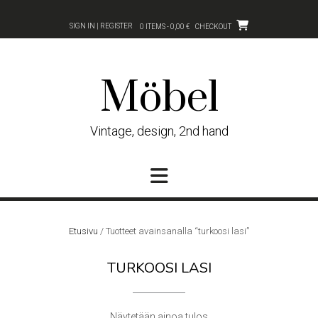
Skip
to
SIGN IN | REGISTER
0 ITEMS - 0,00 €
CHECKOUT
content
Möbel
Vintage, design, 2nd hand
Etusivu
/ Tuotteet avainsanalla “turkoosi lasi”
TURKOOSI LASI
Näytetään ainoa tulos