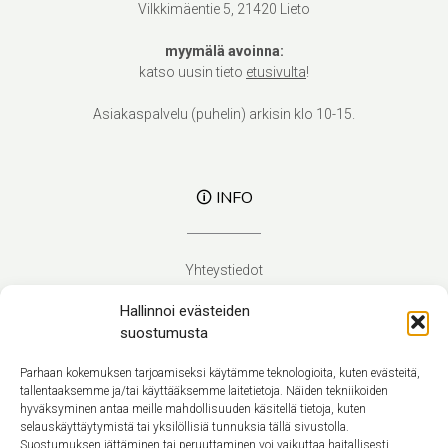
Vilkkimäentie 5, 21420 Lieto
myymälä avoinna:
katso uusin tieto
etusivulta
!
Asiakaspalvelu (puhelin) arkisin klo 10-15.
🛈 INFO
Yhteystiedot
Verhoilupalvelut
Hallinnoi evästeiden
Toimitusehdot
suostumusta
Tietosuojaseloste
Evästekäytäntö (EU)
Parhaan kokemuksen tarjoamiseksi käytämme teknologioita, kuten evästeitä,
tallentaaksemme ja/tai käyttääksemme laitetietoja. Näiden tekniikoiden
hyväksyminen antaa meille mahdollisuuden käsitellä tietoja, kuten
Suomi
selauskäyttäytymistä tai yksilöllisiä tunnuksia tällä sivustolla.
Suostumuksen jättäminen tai peruuttaminen voi vaikuttaa haitallisesti