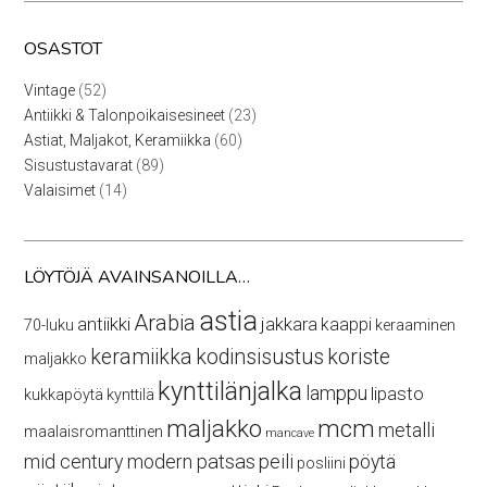
OSASTOT
52
Vintage
52
tuotetta
23
Antiikki & Talonpoikaisesineet
23
tuotetta
60
Astiat, Maljakot, Keramiikka
60
tuotetta
89
Sisustustavarat
89
tuotetta
14
Valaisimet
14
tuotetta
LÖYTÖJÄ AVAINSANOILLA…
astia
Arabia
antiikki
jakkara
kaappi
70-luku
keraaminen
keramiikka
kodinsisustus
koriste
maljakko
kynttilänjalka
lamppu
lipasto
kukkapöytä
kynttilä
maljakko
mcm
metalli
maalaisromanttinen
mancave
mid century modern
patsas
peili
pöytä
posliini