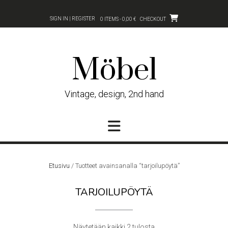
Skip
to
SIGN IN | REGISTER
0 ITEMS - 0,00 €
CHECKOUT
content
Möbel
Vintage, design, 2nd hand
Etusivu
/ Tuotteet avainsanalla “tarjoilupöytä”
TARJOILUPÖYTÄ
Sorted
Näytetään kaikki 2 tulosta