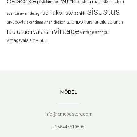
pöytäkoriste
rottinki
Ruskea maljakko
ruukku
pöytälamppu
sisustus
seinäkoriste
senkki
scandinavian design
talonpoikais
sivupöytä
tarjoilulautanen
skandinaavinen design
vintage
taulu
valaisin
tuoli
vintagelamppu
vintagevalaisin
värikäs
MÖBEL
info@remobelstore.com
+358445510505