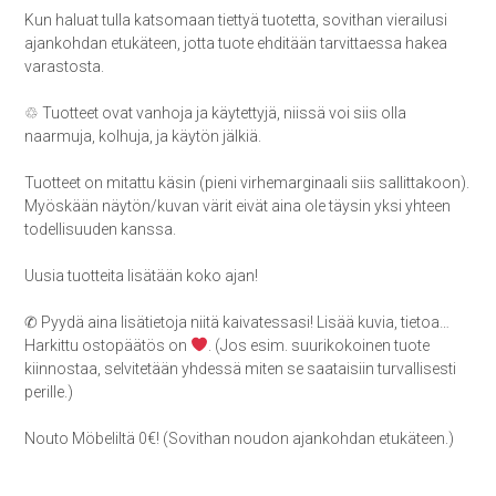
Kun haluat tulla katsomaan tiettyä tuotetta, sovithan vierailusi
ajankohdan etukäteen, jotta tuote ehditään tarvittaessa hakea
varastosta.
♲ Tuotteet ovat vanhoja ja käytettyjä, niissä voi siis olla
naarmuja, kolhuja, ja käytön jälkiä.
Tuotteet on mitattu käsin (pieni virhemarginaali siis sallittakoon).
Myöskään näytön/kuvan värit eivät aina ole täysin yksi yhteen
todellisuuden kanssa.
Uusia tuotteita lisätään koko ajan!
✆ Pyydä aina lisätietoja niitä kaivatessasi! Lisää kuvia, tietoa…
Harkittu ostopäätös on
. (Jos esim. suurikokoinen tuote
kiinnostaa, selvitetään yhdessä miten se saataisiin turvallisesti
perille.)
Nouto Möbeliltä 0€! (Sovithan noudon ajankohdan etukäteen.)