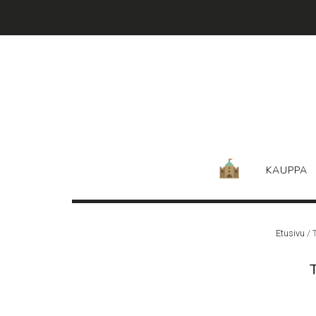
Skip
to
content
KAUPPA
Etusivu
/ 