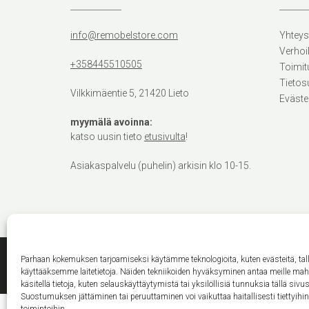
info@remobelstore.com
Yhteys
Verhoi
+358445510505
Toimit
Tietos
Vilkkimäentie 5, 21420 Lieto
Eväste
myymälä avoinna:
katso uusin tieto
etusivulta
!
Asiakaspalvelu (puhelin) arkisin klo 10-15.
Parhaan kokemuksen tarjoamiseksi käytämme teknologioita, kuten evästeitä, ta
käyttääksemme laitetietoja. Näiden tekniikoiden hyväksyminen antaa meille ma
käsitellä tietoja, kuten selauskäyttäytymistä tai yksilöllisiä tunnuksia tällä sivus
Suostumuksen jättäminen tai peruuttaminen voi vaikuttaa haitallisesti tiettyihi