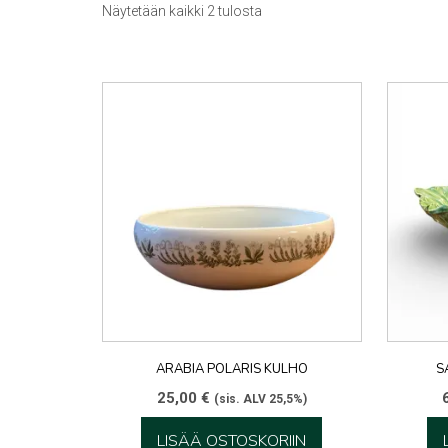
Sorted
Näytetään kaikki 2 tulosta
by
latest
ARABIA POLARIS KULHO
S
25,00
€
(sis. ALV 25,5%)
LISÄÄ OSTOSKORIIN