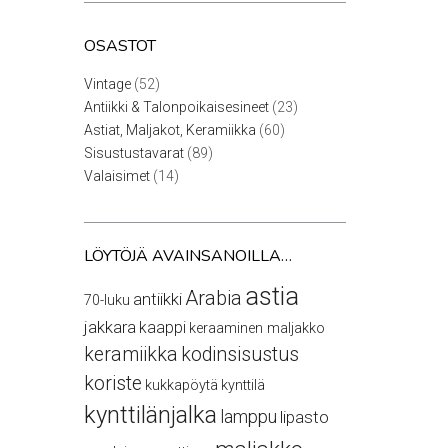
OSASTOT
52
Vintage
52
tuotetta
23
Antiikki & Talonpoikaisesineet
23
tuotetta
60
Astiat, Maljakot, Keramiikka
60
tuotetta
89
Sisustustavarat
89
tuotetta
14
Valaisimet
14
tuotetta
LÖYTÖJÄ AVAINSANOILLA…
astia
Arabia
antiikki
70-luku
jakkara
kaappi
keraaminen maljakko
keramiikka
kodinsisustus
koriste
kukkapöytä
kynttilä
kynttilänjalka
lamppu
lipasto