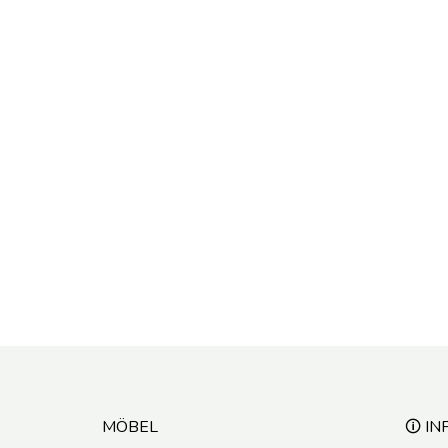
MÖBEL
🛈 IN