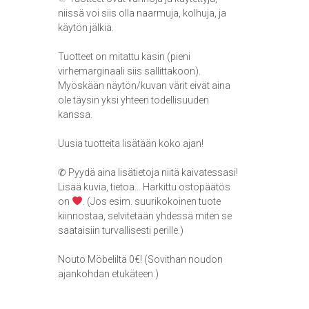
niissä voi siis olla naarmuja, kolhuja, ja
käytön jälkiä.
Tuotteet on mitattu käsin (pieni
virhemarginaali siis sallittakoon).
Myöskään näytön/kuvan värit eivät aina
ole täysin yksi yhteen todellisuuden
kanssa.
Uusia tuotteita lisätään koko ajan!
✆ Pyydä aina lisätietoja niitä kaivatessasi!
Lisää kuvia, tietoa… Harkittu ostopäätös
on
. (Jos esim. suurikokoinen tuote
kiinnostaa, selvitetään yhdessä miten se
saataisiin turvallisesti perille.)
Nouto Möbeliltä 0€! (Sovithan noudon
ajankohdan etukäteen.)