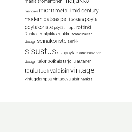
maljakko
maalaisromanttinen
mcm
metalli
mid century
mancave
modern
patsas
peili
pöytä
posliini
pöytäkoriste
rottinki
pöytälamppu
Ruskea maljakko
ruukku
scandinavian
seinäkoriste
senkki
design
sisustus
sivupöytä
skandinaavinen
talonpoikais
tarjoilulautanen
design
vintage
taulu
valaisin
tuoli
vintagelamppu
vintagevalaisin
värikäs