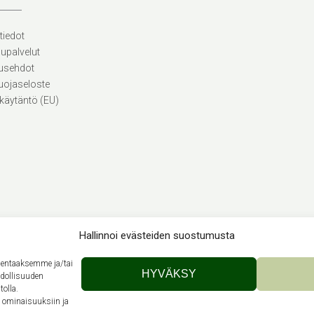
tiedot
lupalvelut
usehdot
uojaseloste
käytäntö (EU)
Hallinnoi evästeiden suostumusta
llentaaksemme ja/tai
Theme by
Out the Box
HYVÄKSY
hdollisuuden
tolla.
n ominaisuuksiin ja