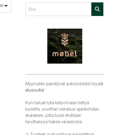
Myymälän päivittyvät aukiolotiedot löydät
etusivulta
!
Kun haluat tulla katsomaan tiettyä
tuotetta, sovithan vierailusi ajankohdan
etukäteen, jotta tuote ehditään
tarvittaessa hakea varastosta.
♲ Tuotteet ovat vanhoja ja käytettyjä,