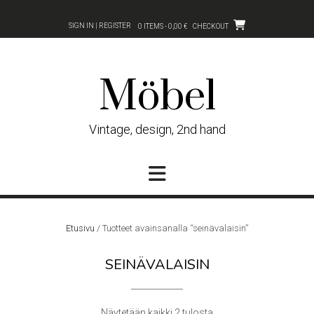
Skip
to
SIGN IN | REGISTER
0 ITEMS - 0,00 €
CHECKOUT
content
Möbel
Vintage, design, 2nd hand
Etusivu
/ Tuotteet avainsanalla “seinävalaisin”
SEINÄVALAISIN
Sorted
Näytetään kaikki 2 tulosta