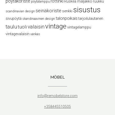
pöytäkoriste
rottinki
Ruskea maljakko
ruukku
pöytälamppu
sisustus
seinäkoriste
senkki
scandinavian design
talonpoikais
sivupöytä
tarjoilulautanen
skandinaavinen design
vintage
taulu
valaisin
tuoli
vintagelamppu
vintagevalaisin
värikäs
MÖBEL
info@remobelstore.com
+358445510505