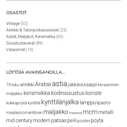
OSASTOT
52
Vintage
52
tuotetta
23
Antiikki & Talonpoikaisesineet
23
tuotetta
60
Astiat, Maljakot, Keramiikka
60
tuotetta
89
Sisustustavarat
89
tuotetta
14
Valaisimet
14
tuotetta
LÖYTÖJÄ AVAINSANOILLA…
astia
Arabia
antiikki
jakkara
kaappi
70-luku
keraaminen
keramiikka
kodinsisustus
koriste
maljakko
kynttilänjalka
lamppu
lipasto
kukkapöytä
kynttilä
maljakko
mcm
metalli
maalaisromanttinen
mancave
mid century modern
patsas
peili
pöytä
posliini