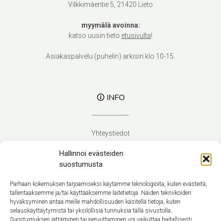
Vilkkimäentie 5, 21420 Lieto
myymälä avoinna:
katso uusin tieto
etusivulta
!
Asiakaspalvelu (puhelin) arkisin klo 10-15.
🛈 INFO
Yhteystiedot
Verhoilupalvelut
Hallinnoi evästeiden
Toimitusehdot
suostumusta
Tietosuojaseloste
Evästekäytäntö (EU)
Parhaan kokemuksen tarjoamiseksi käytämme teknologioita, kuten evästeitä,
tallentaaksemme ja/tai käyttääksemme laitetietoja. Näiden tekniikoiden
hyväksyminen antaa meille mahdollisuuden käsitellä tietoja, kuten
Suomi
selauskäyttäytymistä tai yksilöllisiä tunnuksia tällä sivustolla.
Suostumuksen jättäminen tai peruuttaminen voi vaikuttaa haitallisesti