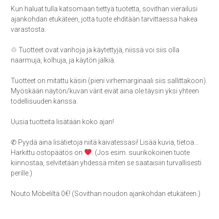
Kun haluat tulla katsomaan tiettyä tuotetta, sovithan vierailusi
ajankohdan etukäteen, jotta tuote ehditään tarvittaessa hakea
varastosta.
♲ Tuotteet ovat vanhoja ja käytettyjä, niissä voi siis olla
naarmuja, kolhuja, ja käytön jälkiä.
Tuotteet on mitattu käsin (pieni virhemarginaali siis sallittakoon).
Myöskään näytön/kuvan värit eivät aina ole täysin yksi yhteen
todellisuuden kanssa.
Uusia tuotteita lisätään koko ajan!
✆ Pyydä aina lisätietoja niitä kaivatessasi! Lisää kuvia, tietoa…
Harkittu ostopäätös on
. (Jos esim. suurikokoinen tuote
kiinnostaa, selvitetään yhdessä miten se saataisiin turvallisesti
perille.)
Nouto Möbeliltä 0€! (Sovithan noudon ajankohdan etukäteen.)