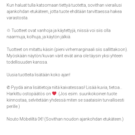
Kun haluat tulla katsomaan tiettyä tuotetta, sovithan vierailusi
ajankohdan etukäteen, jotta tuote ehditään tarvittaessa hakea
varastosta.
♲ Tuotteet ovat vanhoja ja käytettyjä, niissä voi siis olla
naarmuja, kolhuja, ja käytön jälkiä.
Tuotteet on mitattu käsin (pieni virhemarginaali siis sallittakoon).
Myöskään näytön/kuvan värit eivät aina ole täysin yksi yhteen
todellisuuden kanssa.
Uusia tuotteita lisätään koko ajan!
✆ Pyydä aina lisätietoja niitä kaivatessasi! Lisää kuvia, tietoa…
Harkittu ostopäätös on
. (Jos esim. suurikokoinen tuote
kiinnostaa, selvitetään yhdessä miten se saataisiin turvallisesti
perille.)
Nouto Möbeliltä 0€! (Sovithan noudon ajankohdan etukäteen.)