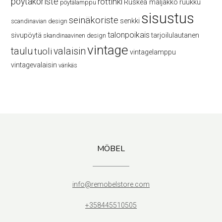
pöytäkoriste
rottinki
Ruskea maljakko
ruukku
pöytälamppu
sisustus
seinäkoriste
senkki
scandinavian design
talonpoikais
sivupöytä
tarjoilulautanen
skandinaavinen design
vintage
taulu
valaisin
tuoli
vintagelamppu
vintagevalaisin
värikäs
MÖBEL
info@remobelstore.com
+358445510505