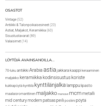
OSASTOT
52
Vintage
52
tuotetta
23
Antiikki & Talonpoikaisesineet
23
tuotetta
60
Astiat, Maljakot, Keramiikka
60
tuotetta
89
Sisustustavarat
89
tuotetta
14
Valaisimet
14
tuotetta
LÖYTÖJÄ AVAINSANOILLA…
astia
Arabia
antiikki
jakkara
kaappi
70-luku
keraaminen
keramiikka
kodinsisustus
koriste
maljakko
kynttilänjalka
lamppu
lipasto
kukkapöytä
kynttilä
maljakko
mcm
metalli
maalaisromanttinen
mancave
mid century modern
patsas
peili
pöytä
posliini