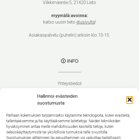
Vilkkimäentie 5, 21420 Lieto
myymälä avoinna:
katso uusin tieto
etusivulta
!
Asiakaspalvelu (puhelin) arkisin klo 10-15.
🛈 INFO
Yhteystiedot
Verhoilupalvelut
Hallinnoi evästeiden
Toimitusehdot
suostumusta
Tietosuojaseloste
Evästekäytäntö (EU)
Parhaan kokemuksen tarjoamiseksi käytämme teknologioita, kuten evästeitä,
tallentaaksemme ja/tai käyttääksemme laitetietoja. Näiden tekniikoiden
hyväksyminen antaa meille mahdollisuuden käsitellä tietoja, kuten
Suomi
selauskäyttäytymistä tai yksilöllisiä tunnuksia tällä sivustolla.
Suostumuksen jättäminen tai peruuttaminen voi vaikuttaa haitallisesti