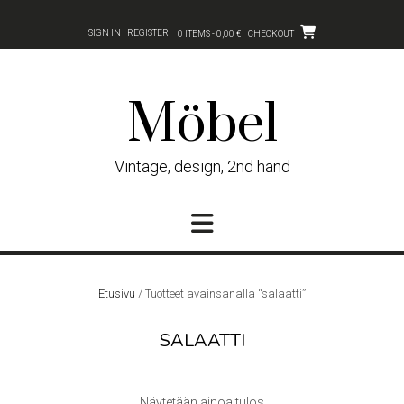
Skip
to
SIGN IN | REGISTER
0 ITEMS - 0,00 €
CHECKOUT
content
Möbel
Vintage, design, 2nd hand
Etusivu
/ Tuotteet avainsanalla “salaatti”
SALAATTI
Näytetään ainoa tulos