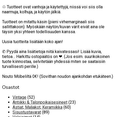
♲ Tuotteet ovat vanhoja ja käytettyjä, niissä voi siis olla
naarmuja, kolhuja, ja käytön jälkiä.
Tuotteet on mitattu käsin (pieni virhemarginaali siis
sallittakoon). Myöskään näytön/kuvan värit eivät aina ole
täysin yksi yhteen todellisuuden kanssa.
Uusia tuotteita lisätään koko ajan!
✆ Pyydä aina lisätietoja niitä kaivatessasi! Lisää kuvia,
tietoa… Harkittu ostopäätös on ❤. (Jos esim. suurikokoinen
tuote kiinnostaa, selvitetään yhdessä miten se saataisiin
turvallisesti perille.)
Nouto Möbeliltä 0€! (Sovithan noudon ajankohdan etukäteen.)
Osastot
52
Vintage
52
tuotetta
23
Antiikki & Talonpoikaisesineet
23
60
tuotetta
Astiat, Maljakot, Keramiikka
60
89
tuotetta
Sisustustavarat
89
14
tuotetta