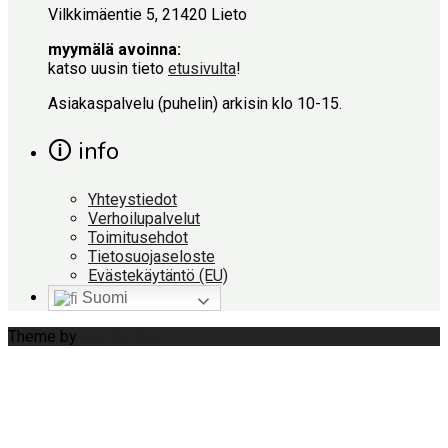
Vilkkimäentie 5, 21420 Lieto
myymälä avoinna:
katso uusin tieto
etusivulta
!
Asiakaspalvelu (puhelin) arkisin klo 10-15.
🛈 info
Yhteystiedot
Verhoilupalvelut
Toimitusehdot
Tietosuojaseloste
Evästekäytäntö (EU)
Suomi
Theme by
Out the Box