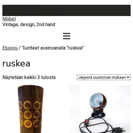
Skip
Sign In | Register
to
0 items - 0,00 €
Checkout
content
Möbel
Vintage, design, 2nd hand
Etusivu
/ Tuotteet avainsanalla “ruskea”
ruskea
Sorted
Näytetään kaikki 3 tulosta
by
latest