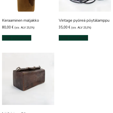
Keraaminen maljakko
Vintage pyöreä pöytälamppu
80,00
€
35,00
€
(sis. ALV 25,5%)
(sis. ALV 25,5%)
Lisää ostoskoriin
Lisää ostoskoriin