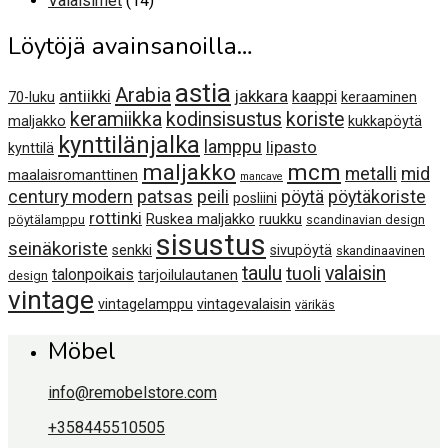
Valaisimet
14
tuotetta
Löytöjä avainsanoilla…
astia
Arabia
antiikki
jakkara
kaappi
70-luku
keraaminen
keramiikka
kodinsisustus
koriste
maljakko
kukkapöytä
kynttilänjalka
lamppu
lipasto
kynttilä
maljakko
mcm
metalli
mid
maalaisromanttinen
mancave
century modern
patsas
peili
pöytä
pöytäkoriste
posliini
rottinki
Ruskea maljakko
ruukku
pöytälamppu
scandinavian design
sisustus
seinäkoriste
senkki
sivupöytä
skandinaavinen
taulu
valaisin
tuoli
talonpoikais
tarjoilulautanen
design
vintage
vintagelamppu
vintagevalaisin
värikäs
Möbel
info@remobelstore.com
+358445510505