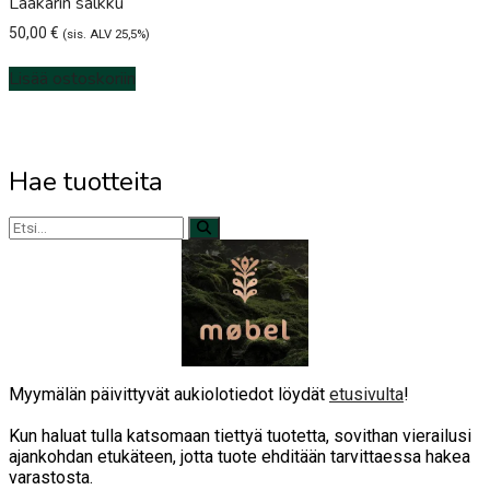
Lääkärin salkku
50,00
€
(sis. ALV 25,5%)
Lisää ostoskoriin
Hae tuotteita
Myymälän päivittyvät aukiolotiedot löydät
etusivulta
!
Kun haluat tulla katsomaan tiettyä tuotetta, sovithan vierailusi
ajankohdan etukäteen, jotta tuote ehditään tarvittaessa hakea
varastosta.