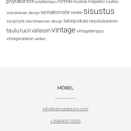
pöytäkoriste
rottinki
Ruskea maljakko
ruukku
pöytälamppu
sisustus
seinäkoriste
senkki
scandinavian design
talonpoikais
sivupöytä
tarjoilulautanen
skandinaavinen design
vintage
taulu
valaisin
tuoli
vintagelamppu
vintagevalaisin
värikäs
MÖBEL
info@remobelstore.com
+358445510505