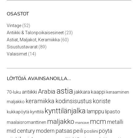
OSASTOT
52
Vintage
52
tuotetta
23
Antiikki & Talonpoikaisesineet
23
tuotetta
60
Astiat, Maljakot, Keramiikka
60
tuotetta
89
Sisustustavarat
89
tuotetta
14
Valaisimet
14
tuotetta
LÖYTÖJÄ AVAINSANOILLA…
astia
Arabia
antiikki
jakkara
kaappi
70-luku
keraaminen
keramiikka
kodinsisustus
koriste
maljakko
kynttilänjalka
lamppu
lipasto
kukkapöytä
kynttilä
maljakko
mcm
metalli
maalaisromanttinen
mancave
mid century modern
patsas
peili
pöytä
posliini