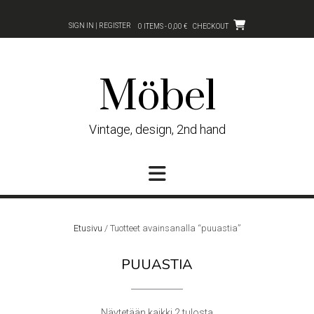
Skip
to
SIGN IN | REGISTER
0 ITEMS - 0,00 €
CHECKOUT
content
Möbel
Vintage, design, 2nd hand
Etusivu
/ Tuotteet avainsanalla “puuastia”
PUUASTIA
Sorted
Näytetään kaikki 2 tulosta