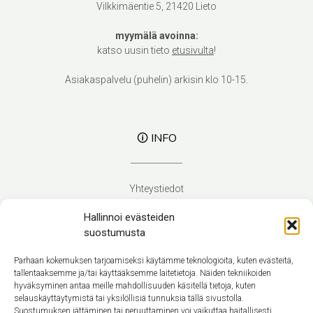
Vilkkimäentie 5, 21420 Lieto
myymälä avoinna:
katso uusin tieto
etusivulta
!
Asiakaspalvelu (puhelin) arkisin klo 10-15.
🛈 INFO
Yhteystiedot
Verhoilupalvelut
Hallinnoi evästeiden
Toimitusehdot
suostumusta
Tietosuojaseloste
Evästekäytäntö (EU)
Parhaan kokemuksen tarjoamiseksi käytämme teknologioita, kuten evästeitä,
tallentaaksemme ja/tai käyttääksemme laitetietoja. Näiden tekniikoiden
hyväksyminen antaa meille mahdollisuuden käsitellä tietoja, kuten
Suomi
selauskäyttäytymistä tai yksilöllisiä tunnuksia tällä sivustolla.
Suostumuksen jättäminen tai peruuttaminen voi vaikuttaa haitallisesti