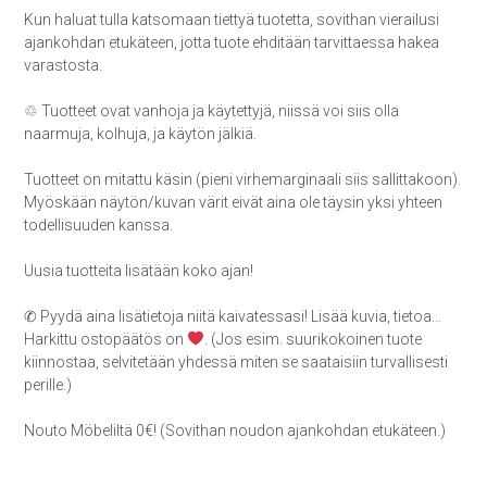
Kun haluat tulla katsomaan tiettyä tuotetta, sovithan vierailusi
ajankohdan etukäteen, jotta tuote ehditään tarvittaessa hakea
varastosta.
♲ Tuotteet ovat vanhoja ja käytettyjä, niissä voi siis olla
naarmuja, kolhuja, ja käytön jälkiä.
Tuotteet on mitattu käsin (pieni virhemarginaali siis sallittakoon).
Myöskään näytön/kuvan värit eivät aina ole täysin yksi yhteen
todellisuuden kanssa.
Uusia tuotteita lisätään koko ajan!
✆ Pyydä aina lisätietoja niitä kaivatessasi! Lisää kuvia, tietoa…
Harkittu ostopäätös on
. (Jos esim. suurikokoinen tuote
kiinnostaa, selvitetään yhdessä miten se saataisiin turvallisesti
perille.)
Nouto Möbeliltä 0€! (Sovithan noudon ajankohdan etukäteen.)