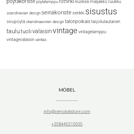
pöytäkoriste
rottinki
Ruskea maljakko
ruukku
pöytälamppu
sisustus
seinäkoriste
senkki
scandinavian design
talonpoikais
sivupöytä
tarjoilulautanen
skandinaavinen design
vintage
taulu
valaisin
tuoli
vintagelamppu
vintagevalaisin
värikäs
MÖBEL
info@remobelstore.com
+358445510505