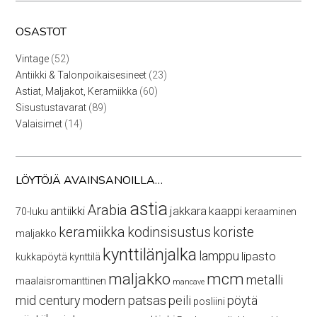
OSASTOT
52
Vintage
52
tuotetta
23
Antiikki & Talonpoikaisesineet
23
tuotetta
60
Astiat, Maljakot, Keramiikka
60
tuotetta
89
Sisustustavarat
89
tuotetta
14
Valaisimet
14
tuotetta
LÖYTÖJÄ AVAINSANOILLA…
astia
Arabia
antiikki
jakkara
kaappi
70-luku
keraaminen
keramiikka
kodinsisustus
koriste
maljakko
kynttilänjalka
lamppu
lipasto
kukkapöytä
kynttilä
maljakko
mcm
metalli
maalaisromanttinen
mancave
mid century modern
patsas
peili
pöytä
posliini