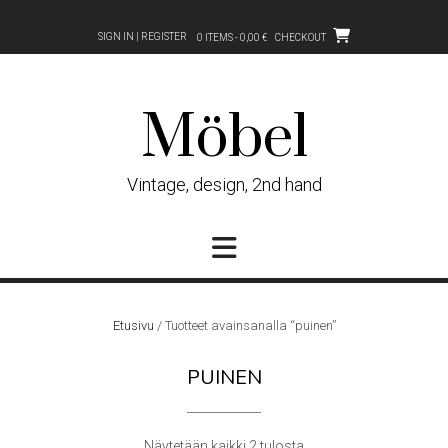
Skip
to
SIGN IN | REGISTER
0 ITEMS - 0,00 €
CHECKOUT
content
Möbel
Vintage, design, 2nd hand
Etusivu
/ Tuotteet avainsanalla “puinen”
PUINEN
Sorted
Näytetään kaikki 2 tulosta