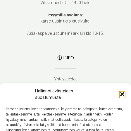
Vilkkimäentie 5, 21420 Lieto
myymälä avoinna:
katso uusin tieto
etusivulta
!
Asiakaspalvelu (puhelin) arkisin klo 10-15.
🛈 INFO
Yhteystiedot
Verhoilupalvelut
Hallinnoi evästeiden
Toimitusehdot
suostumusta
Tietosuojaseloste
Evästekäytäntö (EU)
Parhaan kokemuksen tarjoamiseksi käytämme teknologioita, kuten evästeitä,
tallentaaksemme ja/tai käyttääksemme laitetietoja. Näiden tekniikoiden
hyväksyminen antaa meille mahdollisuuden käsitellä tietoja, kuten
Suomi
selauskäyttäytymistä tai yksilöllisiä tunnuksia tällä sivustolla.
Suostumuksen jättäminen tai peruuttaminen voi vaikuttaa haitallisesti