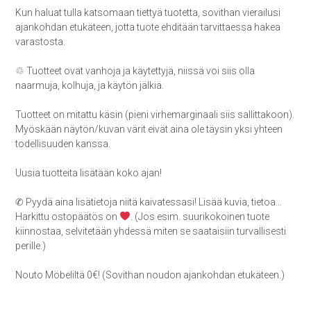
Kun haluat tulla katsomaan tiettyä tuotetta, sovithan vierailusi
ajankohdan etukäteen, jotta tuote ehditään tarvittaessa hakea
varastosta.
♲ Tuotteet ovat vanhoja ja käytettyjä, niissä voi siis olla
naarmuja, kolhuja, ja käytön jälkiä.
Tuotteet on mitattu käsin (pieni virhemarginaali siis sallittakoon).
Myöskään näytön/kuvan värit eivät aina ole täysin yksi yhteen
todellisuuden kanssa.
Uusia tuotteita lisätään koko ajan!
✆ Pyydä aina lisätietoja niitä kaivatessasi! Lisää kuvia, tietoa…
Harkittu ostopäätös on
. (Jos esim. suurikokoinen tuote
kiinnostaa, selvitetään yhdessä miten se saataisiin turvallisesti
perille.)
Nouto Möbeliltä 0€! (Sovithan noudon ajankohdan etukäteen.)