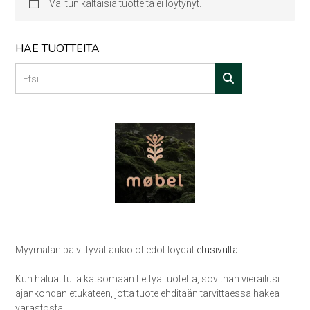
Valitun kaltaisia tuotteita ei löytynyt.
HAE TUOTTEITA
Myymälän päivittyvät aukiolotiedot löydät
etusivulta
!
Kun haluat tulla katsomaan tiettyä tuotetta, sovithan vierailusi
ajankohdan etukäteen, jotta tuote ehditään tarvittaessa hakea
varastosta.