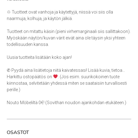
♲ Tuotteet ovat vanhoja ja käytettyjä, niissä voi siis olla
naarmuja, kolhuja, ja käytön jälkiä.
Tuotteet on mitattu käsin (pieni virhemarginaali siis sallittakoon).
Myöskään näytön/kuvan värit eivät aina ole täysin yksi yhteen
todellisuuden kanssa.
Uusia tuotteita lisätään koko ajan!
✆ Pyydä aina lisätietoja niitä kaivatessasi! Lisää kuvia, tietoa…
Harkittu ostopäätös on
. (Jos esim. suurikokoinen tuote
kiinnostaa, selvitetään yhdessä miten se saataisiin turvallisesti
perille.)
Nouto Möbeliltä 0€! (Sovithan noudon ajankohdan etukäteen.)
OSASTOT