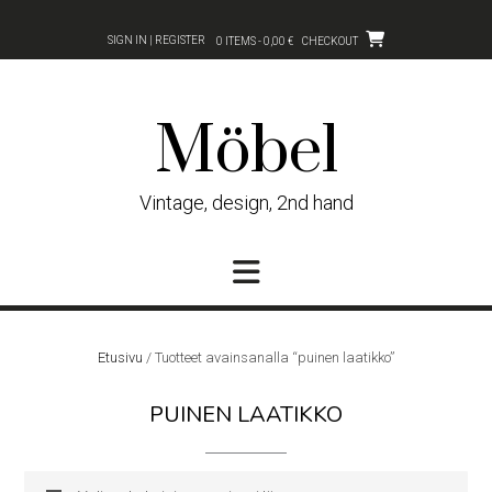
Skip
to
SIGN IN | REGISTER
0 ITEMS - 0,00 €
CHECKOUT
content
Möbel
Vintage, design, 2nd hand
Etusivu
/ Tuotteet avainsanalla “puinen laatikko”
PUINEN LAATIKKO