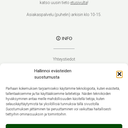
katso uusin tieto
etusivulta
!
Asiakaspalvelu (puhelin) arkisin klo 10-15.
🛈 INFO
Yhteystiedot
Verhoilupalvelut
Hallinnoi evästeiden
Toimitusehdot
suostumusta
Tietosuojaseloste
Evästekäytäntö (EU)
Parhaan kokemuksen tarjoamiseksi käytämme teknologioita, kuten evästeitä,
tallentaaksemme ja/tai käyttääksemme laitetietoja. Näiden tekniikoiden
hyväksyminen antaa meille mahdollisuuden käsitellä tietoja, kuten
Suomi
selauskäyttäytymistä tai yksilöllisiä tunnuksia tällä sivustolla.
Suostumuksen jättäminen tai peruuttaminen voi vaikuttaa haitallisesti
tiettyihin ominaisuuksiin ja toimintoihin.