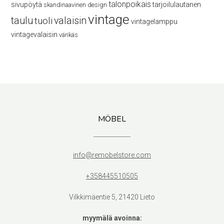
talonpoikais
sivupöytä
tarjoilulautanen
skandinaavinen design
vintage
taulu
valaisin
tuoli
vintagelamppu
vintagevalaisin
värikäs
MÖBEL
info@remobelstore.com
+358445510505
Vilkkimäentie 5, 21420 Lieto
myymälä avoinna: