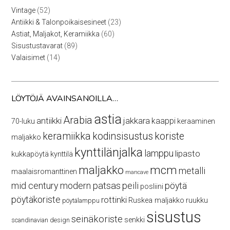
52
Vintage
52
tuotetta
23
Antiikki & Talonpoikaisesineet
23
tuotetta
60
Astiat, Maljakot, Keramiikka
60
tuotetta
89
Sisustustavarat
89
tuotetta
14
Valaisimet
14
tuotetta
LÖYTÖJÄ AVAINSANOILLA…
astia
Arabia
antiikki
jakkara
kaappi
70-luku
keraaminen
keramiikka
kodinsisustus
koriste
maljakko
kynttilänjalka
lamppu
lipasto
kukkapöytä
kynttilä
maljakko
mcm
metalli
maalaisromanttinen
mancave
mid century modern
patsas
peili
pöytä
posliini
pöytäkoriste
rottinki
Ruskea maljakko
ruukku
pöytälamppu
sisustus
seinäkoriste
senkki
scandinavian design