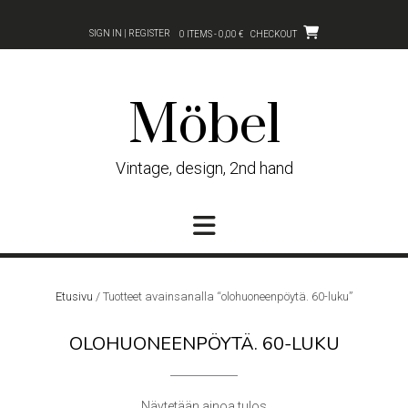
Skip
to
SIGN IN | REGISTER
0 ITEMS - 0,00 €
CHECKOUT
content
Möbel
Vintage, design, 2nd hand
Etusivu
/ Tuotteet avainsanalla “olohuoneenpöytä. 60-luku”
OLOHUONEENPÖYTÄ. 60-LUKU
Näytetään ainoa tulos