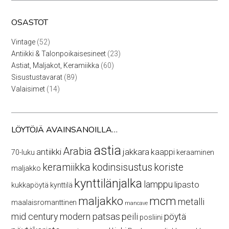
OSASTOT
52
Vintage
52
tuotetta
23
Antiikki & Talonpoikaisesineet
23
tuotetta
60
Astiat, Maljakot, Keramiikka
60
tuotetta
89
Sisustustavarat
89
tuotetta
14
Valaisimet
14
tuotetta
LÖYTÖJÄ AVAINSANOILLA…
astia
Arabia
antiikki
jakkara
kaappi
70-luku
keraaminen
keramiikka
kodinsisustus
koriste
maljakko
kynttilänjalka
lamppu
lipasto
kukkapöytä
kynttilä
maljakko
mcm
metalli
maalaisromanttinen
mancave
mid century modern
patsas
peili
pöytä
posliini