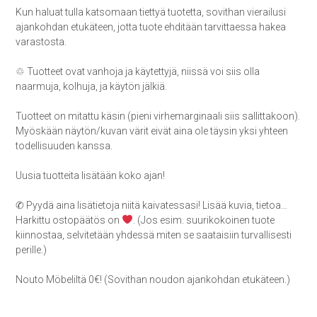
Kun haluat tulla katsomaan tiettyä tuotetta, sovithan vierailusi
ajankohdan etukäteen, jotta tuote ehditään tarvittaessa hakea
varastosta.
♲ Tuotteet ovat vanhoja ja käytettyjä, niissä voi siis olla
naarmuja, kolhuja, ja käytön jälkiä.
Tuotteet on mitattu käsin (pieni virhemarginaali siis sallittakoon).
Myöskään näytön/kuvan värit eivät aina ole täysin yksi yhteen
todellisuuden kanssa.
Uusia tuotteita lisätään koko ajan!
✆ Pyydä aina lisätietoja niitä kaivatessasi! Lisää kuvia, tietoa…
Harkittu ostopäätös on
. (Jos esim. suurikokoinen tuote
kiinnostaa, selvitetään yhdessä miten se saataisiin turvallisesti
perille.)
Nouto Möbeliltä 0€! (Sovithan noudon ajankohdan etukäteen.)