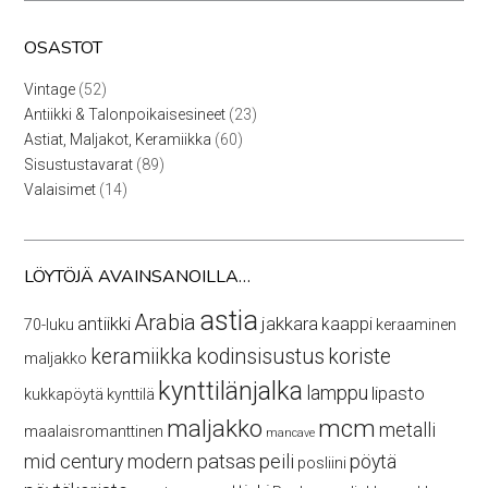
OSASTOT
52
Vintage
52
tuotetta
23
Antiikki & Talonpoikaisesineet
23
tuotetta
60
Astiat, Maljakot, Keramiikka
60
tuotetta
89
Sisustustavarat
89
tuotetta
14
Valaisimet
14
tuotetta
LÖYTÖJÄ AVAINSANOILLA…
astia
Arabia
antiikki
jakkara
kaappi
70-luku
keraaminen
keramiikka
kodinsisustus
koriste
maljakko
kynttilänjalka
lamppu
lipasto
kukkapöytä
kynttilä
maljakko
mcm
metalli
maalaisromanttinen
mancave
mid century modern
patsas
peili
pöytä
posliini