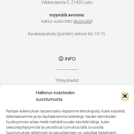
Vilkkimäentie 5, 21420 Lieto
myymälä avoinna:
katso uusin tieto
etusivulta
!
Asiakaspalvelu (puhelin) arkisin klo 10-15.
🛈 INFO
Yhteystiedot
Verhoilupalvelut
Hallinnoi evästeiden
Toimitusehdot
suostumusta
Tietosuojaseloste
Evästekäytäntö (EU)
Parhaan kokemuksen tarjoamiseksi käytämme teknologioita, kuten evästeitä,
tallentaaksemme ja/tai käyttääksemme laitetietoja. Näiden tekniikoiden
hyväksyminen antaa meille mahdollisuuden käsitellä tietoja, kuten
Suomi
selauskäyttäytymistä tai yksilöllisiä tunnuksia tällä sivustolla.
Suostumuksen jättäminen tai peruuttaminen voi vaikuttaa haitallisesti