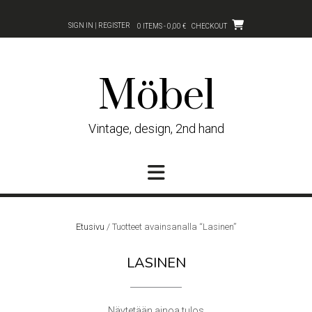
Skip
to
SIGN IN | REGISTER
0 ITEMS - 0,00 €
CHECKOUT
content
Möbel
Vintage, design, 2nd hand
Etusivu
/ Tuotteet avainsanalla “Lasinen”
LASINEN
Näytetään ainoa tulos