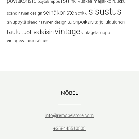
pöytäkoriste
rottinki
Ruskea maljakko
ruukku
pöytälamppu
sisustus
seinäkoriste
senkki
scandinavian design
talonpoikais
sivupöytä
tarjoilulautanen
skandinaavinen design
vintage
taulu
valaisin
tuoli
vintagelamppu
vintagevalaisin
värikäs
MÖBEL
info@remobelstore.com
+358445510505