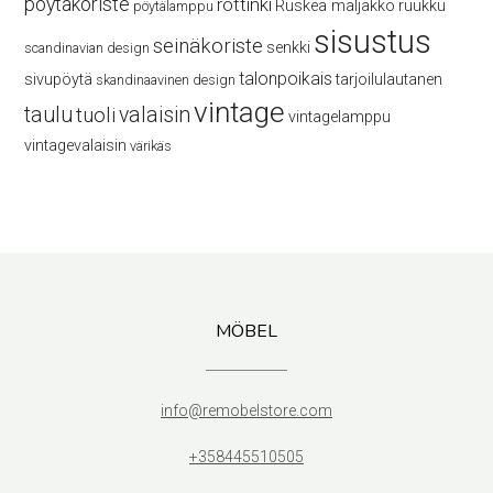
pöytäkoriste
rottinki
Ruskea maljakko
ruukku
pöytälamppu
sisustus
seinäkoriste
senkki
scandinavian design
talonpoikais
sivupöytä
tarjoilulautanen
skandinaavinen design
vintage
taulu
valaisin
tuoli
vintagelamppu
vintagevalaisin
värikäs
MÖBEL
info@remobelstore.com
+358445510505