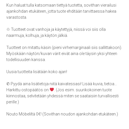
Kun haluat tulla katsomaan tiettyä tuotetta, sovithan vierailusi
ajankohdan etukäteen, jotta tuote ehditään tarvittaessa hakea
varastosta.
♲ Tuotteet ovat vanhoja ja käytettyjä, niissä voi siis olla
naarmuja, kolhuja, ja käytön jälkiä.
Tuotteet on mitattu käsin (pieni virhemarginaali siis sallittakoon).
Myöskään näytön/kuvan värit eivät aina ole täysin yksi yhteen
todellisuuden kanssa.
Uusia tuotteita lisätään koko ajan!
✆ Pyydä aina lisätietoja niitä kaivatessasi! Lisää kuvia, tietoa…
Harkittu ostopäätös on
. (Jos esim. suurikokoinen tuote
kiinnostaa, selvitetään yhdessä miten se saataisiin turvallisesti
perille.)
Nouto Möbeliltä 0€! (Sovithan noudon ajankohdan etukäteen.)