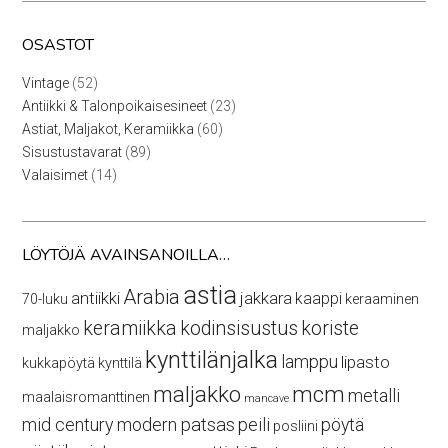
OSASTOT
52
Vintage
52
tuotetta
23
Antiikki & Talonpoikaisesineet
23
tuotetta
60
Astiat, Maljakot, Keramiikka
60
tuotetta
89
Sisustustavarat
89
tuotetta
14
Valaisimet
14
tuotetta
LÖYTÖJÄ AVAINSANOILLA…
astia
Arabia
antiikki
jakkara
kaappi
70-luku
keraaminen
keramiikka
kodinsisustus
koriste
maljakko
kynttilänjalka
lamppu
lipasto
kukkapöytä
kynttilä
maljakko
mcm
metalli
maalaisromanttinen
mancave
mid century modern
patsas
peili
pöytä
posliini