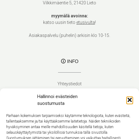
Vilkkimäentie 5, 21420 Lieto
myymälä avoinna:
katso uusin tieto
etusivulta
!
Asiakaspalvelu (puhelin) arkisin klo 10-15.
🛈 INFO
Yhteystiedot
Verhoilupalvelut
Hallinnoi evästeiden
Toimitusehdot
suostumusta
Tietosuojaseloste
Evästekäytäntö (EU)
Parhaan kokemuksen tarjoamiseksi käytämme teknologioita, kuten evästeitä,
tallentaaksemme ja/tai käyttääksemme laitetietoja. Näiden tekniikoiden
hyväksyminen antaa meille mahdollisuuden käsitellä tietoja, kuten
Suomi
selauskäyttäytymistä tai yksilöllisiä tunnuksia tällä sivustolla.
Suostumuksen jättäminen tai peruuttaminen voi vaikuttaa haitallisesti