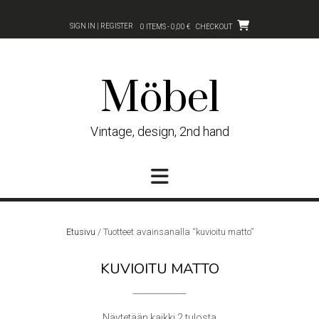
Skip
to
SIGN IN | REGISTER
0 ITEMS - 0,00 €
CHECKOUT
content
Möbel
Vintage, design, 2nd hand
Etusivu
/ Tuotteet avainsanalla “kuvioitu matto”
KUVIOITU MATTO
Sorted
Näytetään kaikki 2 tulosta