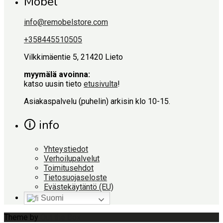
Möbel
info@remobelstore.com
+358445510505
Vilkkimäentie 5, 21420 Lieto
myymälä avoinna:
katso uusin tieto
etusivulta
!
Asiakaspalvelu (puhelin) arkisin klo 10-15.
🛈 info
Yhteystiedot
Verhoilupalvelut
Toimitusehdot
Tietosuojaseloste
Evästekäytäntö (EU)
Suomi
Theme by
Out the Box