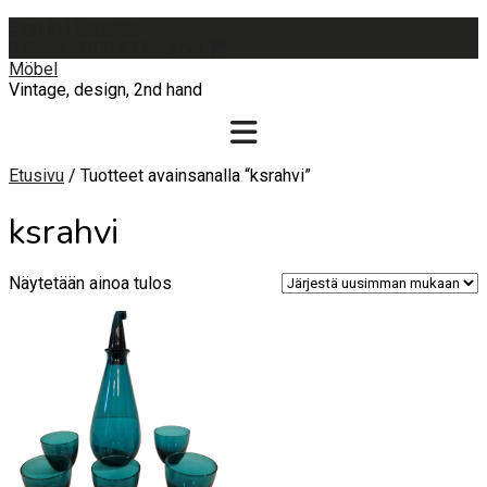
Skip
Sign In | Register
to
0 items - 0,00 €
Checkout
content
Möbel
Vintage, design, 2nd hand
Etusivu
/ Tuotteet avainsanalla “ksrahvi”
ksrahvi
Näytetään ainoa tulos