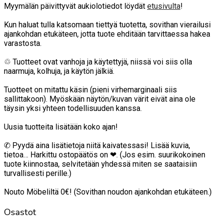
Myymälän päivittyvät aukiolotiedot löydät
etusivulta
!
Kun haluat tulla katsomaan tiettyä tuotetta, sovithan vierailusi
ajankohdan etukäteen, jotta tuote ehditään tarvittaessa hakea
varastosta.
♲ Tuotteet ovat vanhoja ja käytettyjä, niissä voi siis olla
naarmuja, kolhuja, ja käytön jälkiä.
Tuotteet on mitattu käsin (pieni virhemarginaali siis
sallittakoon). Myöskään näytön/kuvan värit eivät aina ole
täysin yksi yhteen todellisuuden kanssa.
Uusia tuotteita lisätään koko ajan!
✆ Pyydä aina lisätietoja niitä kaivatessasi! Lisää kuvia,
tietoa… Harkittu ostopäätös on ❤. (Jos esim. suurikokoinen
tuote kiinnostaa, selvitetään yhdessä miten se saataisiin
turvallisesti perille.)
Nouto Möbeliltä 0€! (Sovithan noudon ajankohdan etukäteen.)
Osastot