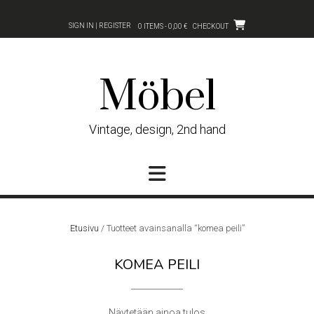
Skip
to
SIGN IN | REGISTER
0 ITEMS - 0,00 €
CHECKOUT
content
Möbel
Vintage, design, 2nd hand
Etusivu
/ Tuotteet avainsanalla “komea peili”
KOMEA PEILI
Näytetään ainoa tulos