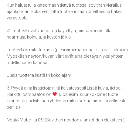
Kun haluat tulla katsomaan tiettyä tuotetta, sovithan vierailusi
ajankohdan etukäteen, jotta tuote ehditään tarvittaessa hakea
varastosta.
♲ Tuotteet ovat vanhoja ja käytettyjä, niissä voi siis olla
naarmuja, kolhuja, ja käytön jälkiä.
Tuotteet on mitattu käsin (pieni virhemarginaali siis sallittakoon).
Myöskään näytön/kuvan värit eivät aina ole täysin yksi yhteen
todellisuuden kanssa.
Uusia tuotteita lisätään koko ajan!
✆ Pyydä aina lisätietoja niitä kaivatessasi! Lisää kuvia, tietoa…
Harkittu ostopäätös on
. (Jos esim. suurikokoinen tuote
kiinnostaa, selvitetään yhdessä miten se saataisiin turvallisesti
perille.)
Nouto Möbeliltä 0€! (Sovithan noudon ajankohdan etukäteen.)