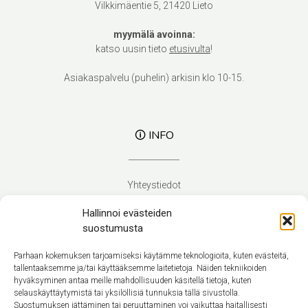
Vilkkimäentie 5, 21420 Lieto
myymälä avoinna:
katso uusin tieto
etusivulta
!
Asiakaspalvelu (puhelin) arkisin klo 10-15.
🛈 INFO
Yhteystiedot
Verhoilupalvelut
Hallinnoi evästeiden
Toimitusehdot
suostumusta
Tietosuojaseloste
Evästekäytäntö (EU)
Parhaan kokemuksen tarjoamiseksi käytämme teknologioita, kuten evästeitä,
tallentaaksemme ja/tai käyttääksemme laitetietoja. Näiden tekniikoiden
hyväksyminen antaa meille mahdollisuuden käsitellä tietoja, kuten
Suomi
selauskäyttäytymistä tai yksilöllisiä tunnuksia tällä sivustolla.
Suostumuksen jättäminen tai peruuttaminen voi vaikuttaa haitallisesti