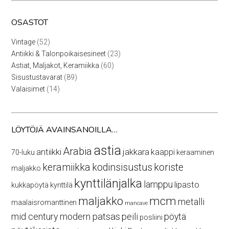
OSASTOT
52
Vintage
52
tuotetta
23
Antiikki & Talonpoikaisesineet
23
tuotetta
60
Astiat, Maljakot, Keramiikka
60
tuotetta
89
Sisustustavarat
89
tuotetta
14
Valaisimet
14
tuotetta
LÖYTÖJÄ AVAINSANOILLA…
astia
Arabia
antiikki
jakkara
kaappi
70-luku
keraaminen
keramiikka
kodinsisustus
koriste
maljakko
kynttilänjalka
lamppu
lipasto
kukkapöytä
kynttilä
maljakko
mcm
metalli
maalaisromanttinen
mancave
mid century modern
patsas
peili
pöytä
posliini