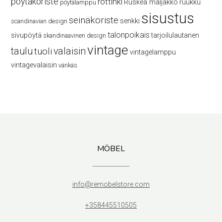
pöytäkoriste
rottinki
Ruskea maljakko
ruukku
pöytälamppu
sisustus
seinäkoriste
senkki
scandinavian design
talonpoikais
sivupöytä
tarjoilulautanen
skandinaavinen design
vintage
taulu
valaisin
tuoli
vintagelamppu
vintagevalaisin
värikäs
MÖBEL
info@remobelstore.com
+358445510505