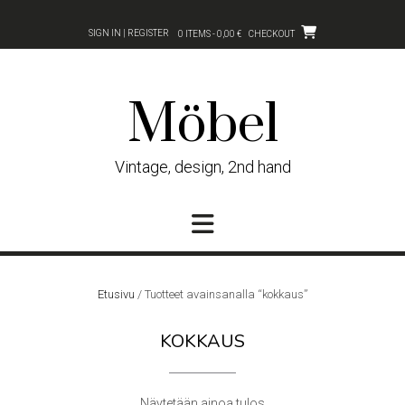
Skip
to
SIGN IN | REGISTER
0 ITEMS - 0,00 €
CHECKOUT
content
Möbel
Vintage, design, 2nd hand
Etusivu
/ Tuotteet avainsanalla “kokkaus”
KOKKAUS
Näytetään ainoa tulos