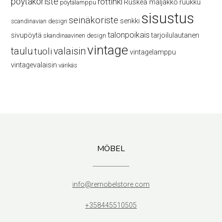
pöytäkoriste
rottinki
Ruskea maljakko
ruukku
pöytälamppu
sisustus
seinäkoriste
senkki
scandinavian design
talonpoikais
sivupöytä
tarjoilulautanen
skandinaavinen design
vintage
taulu
valaisin
tuoli
vintagelamppu
vintagevalaisin
värikäs
MÖBEL
info@remobelstore.com
+358445510505