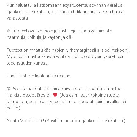
Kun haluat tulla katsomaan tiettyä tuotetta, sovithan vierailusi
ajankohdan etukäteen, jotta tuote ehditään tarvittaessa hakea
varastosta.
♲ Tuotteet ovat vanhoja ja käytettyjä, niissä voi siis olla
naarmuja, kolhuja, ja käytön jälkiä.
Tuotteet on mitattu käsin (pieni virhemarginaali siis sallittakoon).
Myöskään näytön/kuvan värit eivät aina ole täysin yksi yhteen
todellisuuden kanssa.
Uusia tuotteita lisätään koko ajan!
✆ Pyydä aina lisätietoja niitä kaivatessasi! Lisää kuvia, tietoa…
Harkittu ostopäätös on
. (Jos esim. suurikokoinen tuote
kiinnostaa, selvitetään yhdessä miten se saataisiin turvallisesti
perille.)
Nouto Möbeliltä 0€! (Sovithan noudon ajankohdan etukäteen.)