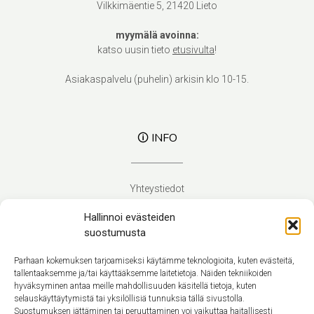
Vilkkimäentie 5, 21420 Lieto
myymälä avoinna:
katso uusin tieto
etusivulta
!
Asiakaspalvelu (puhelin) arkisin klo 10-15.
🛈 INFO
Yhteystiedot
Verhoilupalvelut
Hallinnoi evästeiden
Toimitusehdot
suostumusta
Tietosuojaseloste
Evästekäytäntö (EU)
Parhaan kokemuksen tarjoamiseksi käytämme teknologioita, kuten evästeitä,
tallentaaksemme ja/tai käyttääksemme laitetietoja. Näiden tekniikoiden
hyväksyminen antaa meille mahdollisuuden käsitellä tietoja, kuten
Suomi
selauskäyttäytymistä tai yksilöllisiä tunnuksia tällä sivustolla.
Suostumuksen jättäminen tai peruuttaminen voi vaikuttaa haitallisesti