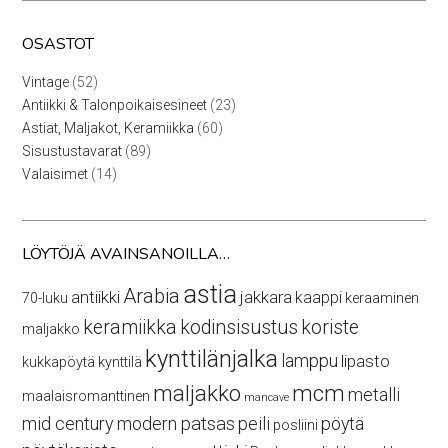
OSASTOT
52
Vintage
52
tuotetta
23
Antiikki & Talonpoikaisesineet
23
tuotetta
60
Astiat, Maljakot, Keramiikka
60
tuotetta
89
Sisustustavarat
89
tuotetta
14
Valaisimet
14
tuotetta
LÖYTÖJÄ AVAINSANOILLA…
astia
Arabia
antiikki
jakkara
kaappi
70-luku
keraaminen
keramiikka
kodinsisustus
koriste
maljakko
kynttilänjalka
lamppu
lipasto
kukkapöytä
kynttilä
maljakko
mcm
metalli
maalaisromanttinen
mancave
mid century modern
patsas
peili
pöytä
posliini