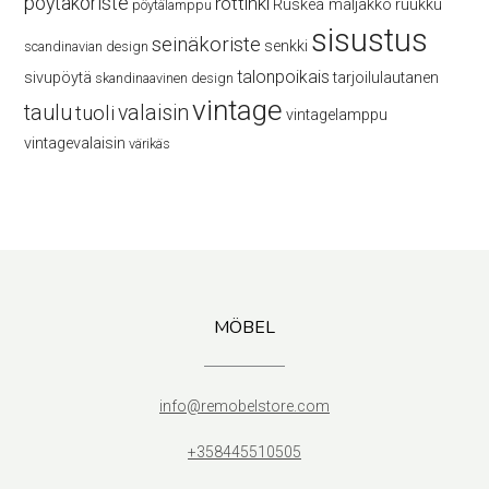
pöytäkoriste
rottinki
Ruskea maljakko
ruukku
pöytälamppu
sisustus
seinäkoriste
senkki
scandinavian design
talonpoikais
sivupöytä
tarjoilulautanen
skandinaavinen design
vintage
taulu
valaisin
tuoli
vintagelamppu
vintagevalaisin
värikäs
MÖBEL
info@remobelstore.com
+358445510505