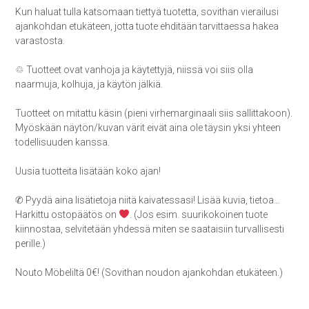
Kun haluat tulla katsomaan tiettyä tuotetta, sovithan vierailusi
ajankohdan etukäteen, jotta tuote ehditään tarvittaessa hakea
varastosta.
♲ Tuotteet ovat vanhoja ja käytettyjä, niissä voi siis olla
naarmuja, kolhuja, ja käytön jälkiä.
Tuotteet on mitattu käsin (pieni virhemarginaali siis sallittakoon).
Myöskään näytön/kuvan värit eivät aina ole täysin yksi yhteen
todellisuuden kanssa.
Uusia tuotteita lisätään koko ajan!
✆ Pyydä aina lisätietoja niitä kaivatessasi! Lisää kuvia, tietoa…
Harkittu ostopäätös on
. (Jos esim. suurikokoinen tuote
kiinnostaa, selvitetään yhdessä miten se saataisiin turvallisesti
perille.)
Nouto Möbeliltä 0€! (Sovithan noudon ajankohdan etukäteen.)