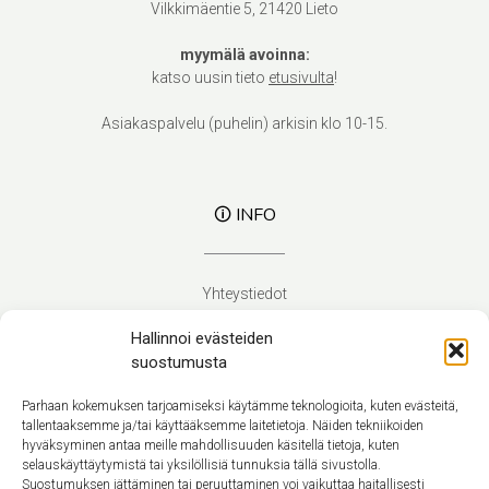
Vilkkimäentie 5, 21420 Lieto
myymälä avoinna:
katso uusin tieto
etusivulta
!
Asiakaspalvelu (puhelin) arkisin klo 10-15.
🛈 INFO
Yhteystiedot
Verhoilupalvelut
Hallinnoi evästeiden
Toimitusehdot
suostumusta
Tietosuojaseloste
Evästekäytäntö (EU)
Parhaan kokemuksen tarjoamiseksi käytämme teknologioita, kuten evästeitä,
tallentaaksemme ja/tai käyttääksemme laitetietoja. Näiden tekniikoiden
hyväksyminen antaa meille mahdollisuuden käsitellä tietoja, kuten
Suomi
selauskäyttäytymistä tai yksilöllisiä tunnuksia tällä sivustolla.
Suostumuksen jättäminen tai peruuttaminen voi vaikuttaa haitallisesti