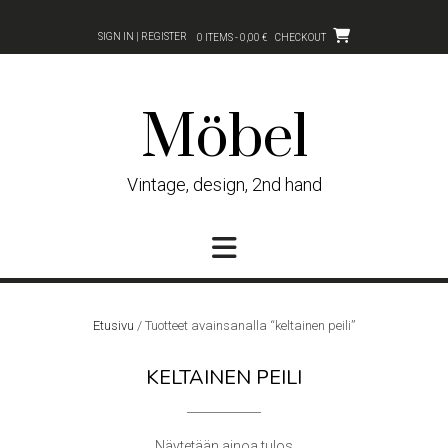
Skip
to
SIGN IN | REGISTER
0 ITEMS - 0,00 €
CHECKOUT
content
Möbel
Vintage, design, 2nd hand
Etusivu
/ Tuotteet avainsanalla “keltainen peili”
KELTAINEN PEILI
Näytetään ainoa tulos