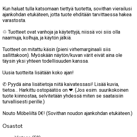
Kun haluat tulla katsomaan tiettyä tuotetta, sovithan vierailusi
ajankohdan etukäteen, jotta tuote ehditään tarvittaessa hakea
varastosta.
♲ Tuotteet ovat vanhoja ja käytettyjä, niissä voi siis olla
naarmuja, kolhuja, ja käytön jälkiä.
Tuotteet on mitattu käsin (pieni virhemarginaali siis
sallittakoon). Myöskään näytön/kuvan värit eivät aina ole
täysin yksi yhteen todellisuuden kanssa.
Uusia tuotteita lisätään koko ajan!
✆ Pyydä aina lisätietoja niitä kaivatessasi! Lisää kuvia,
tietoa… Harkittu ostopäätös on ❤. (Jos esim. suurikokoinen
tuote kiinnostaa, selvitetään yhdessä miten se saataisiin
turvallisesti perille.)
Nouto Möbeliltä 0€! (Sovithan noudon ajankohdan etukäteen.)
Osastot