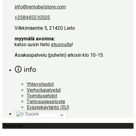
info@remobelstore.com
+358445510505
Vilkkimäentie 5, 21420 Lieto
myymälä avoinna:
katso uusin tieto
etusivulta
!
Asiakaspalvelu (puhelin) arkisin klo 10-15.
🛈 info
Yhteystiedot
Verhoilupalvelut
Toimitusehdot
Tietosuojaseloste
Evästekäytäntö (EU)
Suomi
Theme by
Out the Box