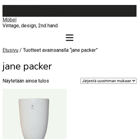
Skip
Sign In | Register
to
0 items - 0,00 €
Checkout
content
Möbel
Vintage, design, 2nd hand
Etusivu
/ Tuotteet avainsanalla “jane packer”
jane packer
Näytetään ainoa tulos