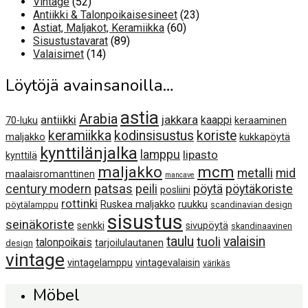
52
Vintage
52
tuotetta
23
Antiikki & Talonpoikaisesineet
23
60
tuotetta
Astiat, Maljakot, Keramiikka
60
89
tuotetta
Sisustustavarat
89
14
tuotetta
Valaisimet
14
tuotetta
Löytöjä avainsanoilla…
astia
Arabia
antiikki
jakkara
kaappi
70-luku
keraaminen
keramiikka
kodinsisustus
koriste
maljakko
kukkapöytä
kynttilänjalka
lamppu
lipasto
kynttilä
maljakko
mcm
metalli
mid
maalaisromanttinen
mancave
century modern
patsas
peili
pöytä
pöytäkoriste
posliini
rottinki
Ruskea maljakko
ruukku
pöytälamppu
scandinavian design
sisustus
seinäkoriste
senkki
sivupöytä
skandinaavinen
taulu
valaisin
tuoli
talonpoikais
tarjoilulautanen
design
vintage
vintagelamppu
vintagevalaisin
värikäs
Möbel