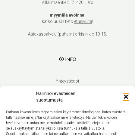
Vilkkimäentie 5, 21420 Lieto
myymälä avoinna:
katso uusin tieto
etusivulta
!
Asiakaspalvelu (puhelin) arkisin klo 10-15.
🛈 INFO
Yhteystiedot
Verhoilupalvelut
Hallinnoi evästeiden
Toimitusehdot
suostumusta
Tietosuojaseloste
Evästekäytäntö (EU)
Parhaan kokemuksen tarjoamiseksi käytämme teknologioita, kuten evästeitä,
tallentaaksemme ja/tai käyttääksemme laitetietoja. Näiden tekniikoiden
hyväksyminen antaa meille mahdollisuuden käsitellä tietoja, kuten
Suomi
selauskäyttäytymistä tai yksilöllisiä tunnuksia tällä sivustolla.
Suostumuksen jättäminen tai peruuttaminen voi vaikuttaa haitallisesti