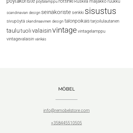
pöytäkoriste
rottinki
Ruskea maljakko
ruukku
pöytälamppu
sisustus
seinäkoriste
senkki
scandinavian design
talonpoikais
sivupöytä
tarjoilulautanen
skandinaavinen design
vintage
taulu
valaisin
tuoli
vintagelamppu
vintagevalaisin
värikäs
MÖBEL
info@remobelstore.com
+358445510505