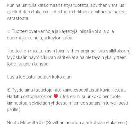
Kun haluat tulla katsomaan tiettyä tuotetta, sovithan vierailusi
ajankohdan etukäteen, jotta tuote ehditään tarvittaessa hakea
varastosta.
♲ Tuotteet ovat vanhoja ja käytettyjä, niissä voi siis olla
naarmuja, kolhuja, ja käytön jälkiä.
Tuotteet on mitattu käsin (pieni virhemarginaali siis sallittakoon).
Myöskään näytön/kuvan värit eivät aina ole täysin yksi yhteen
todellisuuden kanssa.
Uusia tuotteita lisätään koko ajan!
✆ Pyydä aina lisätietoja niitä kaivatessasi! Lisää kuvia, tietoa…
Harkittu ostopäätös on
. (Jos esim. suurikokoinen tuote
kiinnostaa, selvitetään yhdessä miten se saataisiin turvallisesti
perille.)
Nouto Möbeliltä 0€! (Sovithan noudon ajankohdan etukäteen.)