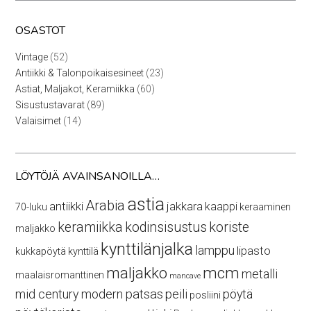
OSASTOT
52
Vintage
52
tuotetta
23
Antiikki & Talonpoikaisesineet
23
tuotetta
60
Astiat, Maljakot, Keramiikka
60
tuotetta
89
Sisustustavarat
89
tuotetta
14
Valaisimet
14
tuotetta
LÖYTÖJÄ AVAINSANOILLA…
astia
Arabia
antiikki
jakkara
kaappi
70-luku
keraaminen
keramiikka
kodinsisustus
koriste
maljakko
kynttilänjalka
lamppu
lipasto
kukkapöytä
kynttilä
maljakko
mcm
metalli
maalaisromanttinen
mancave
mid century modern
patsas
peili
pöytä
posliini