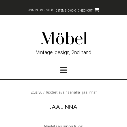
Skip
to
SIGN IN | REGISTER
0 ITEMS - 0,00 €
CHECKOUT
content
Möbel
Vintage, design, 2nd hand
Etusivu
/ Tuotteet avainsanalla “jäälinna”
JÄÄLINNA
Näytetään ainoa tulos