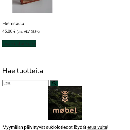
Helmitaulu
45,00
€
(sis. ALV 25,5%)
Lisää ostoskoriin
Hae tuotteita
Myymälän päivittyvät aukiolotiedot löydät
etusivulta
!