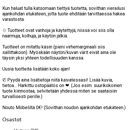
Kun haluat tulla katsomaan tiettyä tuotetta, sovithan vierailusi
ajankohdan etukäteen, jotta tuote ehditään tarvittaessa hakea
varastosta.
♲ Tuotteet ovat vanhoja ja käytettyjä, niissä voi siis olla
naarmuja, kolhuja, ja käytön jälkiä.
Tuotteet on mitattu käsin (pieni virhemarginaali siis
sallittakoon). Myöskään näytön/kuvan värit eivät aina ole
täysin yksi yhteen todellisuuden kanssa.
Uusia tuotteita lisätään koko ajan!
✆ Pyydä aina lisätietoja niitä kaivatessasi! Lisää kuvia,
tietoa… Harkittu ostopäätös on ❤. (Jos esim. suurikokoinen
tuote kiinnostaa, selvitetään yhdessä miten se saataisiin
turvallisesti perille.)
Nouto Möbeliltä 0€! (Sovithan noudon ajankohdan etukäteen.)
Osastot