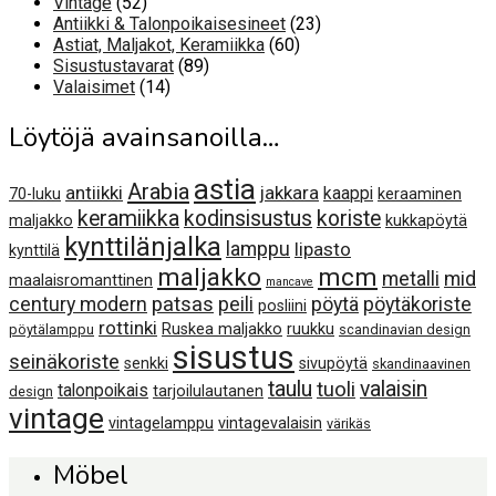
52
Vintage
52
tuotetta
23
Antiikki & Talonpoikaisesineet
23
60
tuotetta
Astiat, Maljakot, Keramiikka
60
89
tuotetta
Sisustustavarat
89
14
tuotetta
Valaisimet
14
tuotetta
Löytöjä avainsanoilla…
astia
Arabia
antiikki
jakkara
kaappi
70-luku
keraaminen
keramiikka
kodinsisustus
koriste
maljakko
kukkapöytä
kynttilänjalka
lamppu
lipasto
kynttilä
maljakko
mcm
metalli
mid
maalaisromanttinen
mancave
century modern
patsas
peili
pöytä
pöytäkoriste
posliini
rottinki
Ruskea maljakko
ruukku
pöytälamppu
scandinavian design
sisustus
seinäkoriste
senkki
sivupöytä
skandinaavinen
taulu
valaisin
tuoli
talonpoikais
tarjoilulautanen
design
vintage
vintagelamppu
vintagevalaisin
värikäs
Möbel