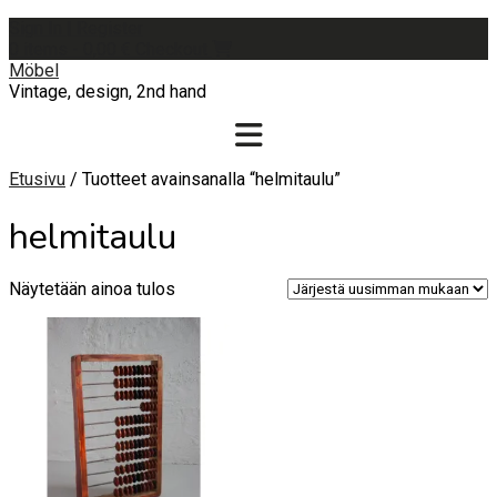
Skip
Sign In | Register
to
0 items - 0,00 €
Checkout
content
Möbel
Vintage, design, 2nd hand
Etusivu
/ Tuotteet avainsanalla “helmitaulu”
helmitaulu
Näytetään ainoa tulos