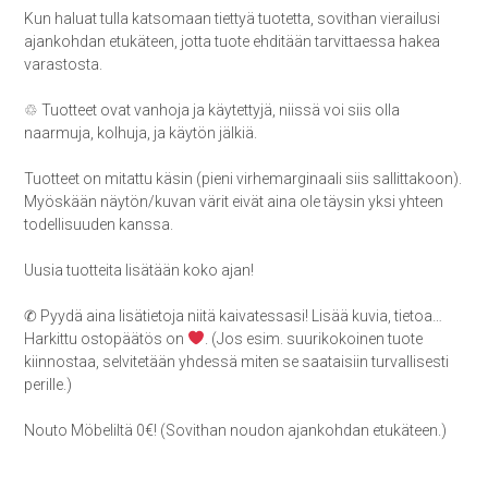
Kun haluat tulla katsomaan tiettyä tuotetta, sovithan vierailusi
ajankohdan etukäteen, jotta tuote ehditään tarvittaessa hakea
varastosta.
♲ Tuotteet ovat vanhoja ja käytettyjä, niissä voi siis olla
naarmuja, kolhuja, ja käytön jälkiä.
Tuotteet on mitattu käsin (pieni virhemarginaali siis sallittakoon).
Myöskään näytön/kuvan värit eivät aina ole täysin yksi yhteen
todellisuuden kanssa.
Uusia tuotteita lisätään koko ajan!
✆ Pyydä aina lisätietoja niitä kaivatessasi! Lisää kuvia, tietoa…
Harkittu ostopäätös on
. (Jos esim. suurikokoinen tuote
kiinnostaa, selvitetään yhdessä miten se saataisiin turvallisesti
perille.)
Nouto Möbeliltä 0€! (Sovithan noudon ajankohdan etukäteen.)