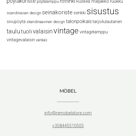
pöytäkoriste
rottinki
Ruskea maljakko
ruukku
pöytälamppu
sisustus
seinäkoriste
senkki
scandinavian design
talonpoikais
sivupöytä
tarjoilulautanen
skandinaavinen design
vintage
taulu
valaisin
tuoli
vintagelamppu
vintagevalaisin
värikäs
MÖBEL
info@remobelstore.com
+358445510505