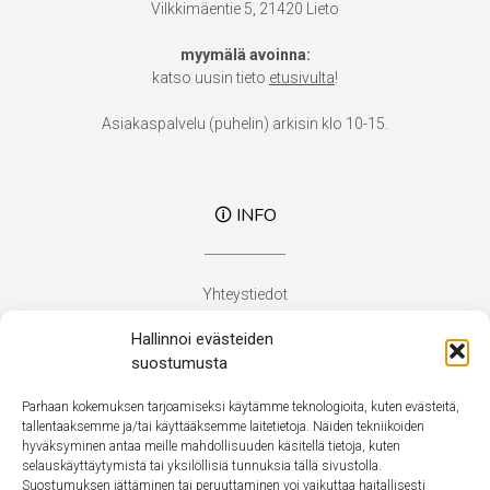
Vilkkimäentie 5, 21420 Lieto
myymälä avoinna:
katso uusin tieto
etusivulta
!
Asiakaspalvelu (puhelin) arkisin klo 10-15.
🛈 INFO
Yhteystiedot
Verhoilupalvelut
Hallinnoi evästeiden
Toimitusehdot
suostumusta
Tietosuojaseloste
Evästekäytäntö (EU)
Parhaan kokemuksen tarjoamiseksi käytämme teknologioita, kuten evästeitä,
tallentaaksemme ja/tai käyttääksemme laitetietoja. Näiden tekniikoiden
hyväksyminen antaa meille mahdollisuuden käsitellä tietoja, kuten
Suomi
selauskäyttäytymistä tai yksilöllisiä tunnuksia tällä sivustolla.
Suostumuksen jättäminen tai peruuttaminen voi vaikuttaa haitallisesti