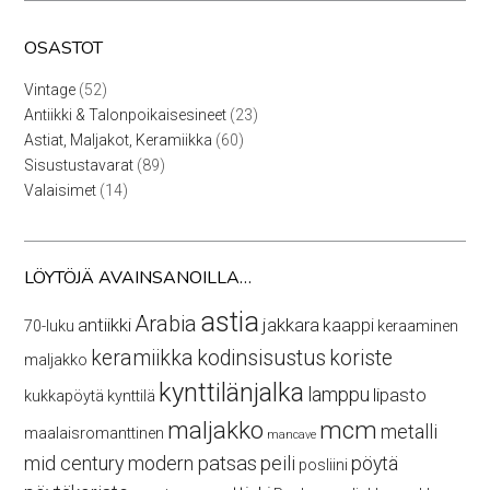
OSASTOT
52
Vintage
52
tuotetta
23
Antiikki & Talonpoikaisesineet
23
tuotetta
60
Astiat, Maljakot, Keramiikka
60
tuotetta
89
Sisustustavarat
89
tuotetta
14
Valaisimet
14
tuotetta
LÖYTÖJÄ AVAINSANOILLA…
astia
Arabia
antiikki
jakkara
kaappi
70-luku
keraaminen
keramiikka
kodinsisustus
koriste
maljakko
kynttilänjalka
lamppu
lipasto
kukkapöytä
kynttilä
maljakko
mcm
metalli
maalaisromanttinen
mancave
mid century modern
patsas
peili
pöytä
posliini