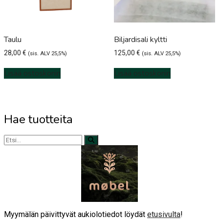
Taulu
Biljardisali kyltti
28,00
€
125,00
€
(sis. ALV 25,5%)
(sis. ALV 25,5%)
Lisää ostoskoriin
Lisää ostoskoriin
Hae tuotteita
Myymälän päivittyvät aukiolotiedot löydät
etusivulta
!