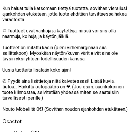
Kun haluat tulla katsomaan tiettyä tuotetta, sovithan vierailusi
ajankohdan etukäteen, jotta tuote ehditään tarvittaessa hakea
varastosta.
♲ Tuotteet ovat vanhoja ja käytettyjä, niissä voi siis olla
naarmuja, kolhuja, ja käytön jälkiä.
Tuotteet on mitattu käsin (pieni virhemarginaali siis
sallittakoon). Myöskään näytön/kuvan värit eivät aina ole
täysin yksi yhteen todellisuuden kanssa.
Uusia tuotteita lisätään koko ajan!
✆ Pyydä aina lisätietoja niitä kaivatessasi! Lisää kuvia,
tietoa… Harkittu ostopäätös on ❤. (Jos esim. suurikokoinen
tuote kiinnostaa, selvitetään yhdessä miten se saataisiin
turvallisesti perille.)
Nouto Möbeliltä 0€! (Sovithan noudon ajankohdan etukäteen.)
Osastot