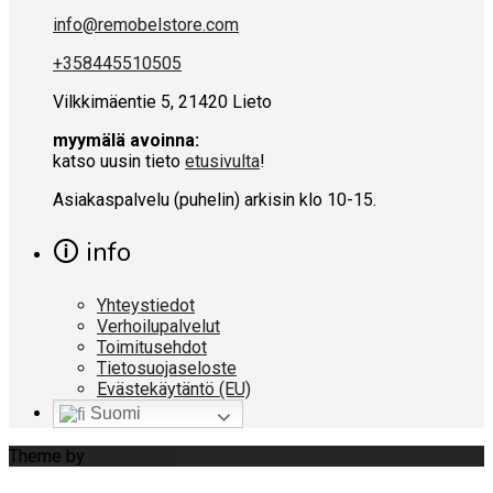
info@remobelstore.com
+358445510505
Vilkkimäentie 5, 21420 Lieto
myymälä avoinna:
katso uusin tieto
etusivulta
!
Asiakaspalvelu (puhelin) arkisin klo 10-15.
🛈 info
Yhteystiedot
Verhoilupalvelut
Toimitusehdot
Tietosuojaseloste
Evästekäytäntö (EU)
Suomi
Theme by
Out the Box