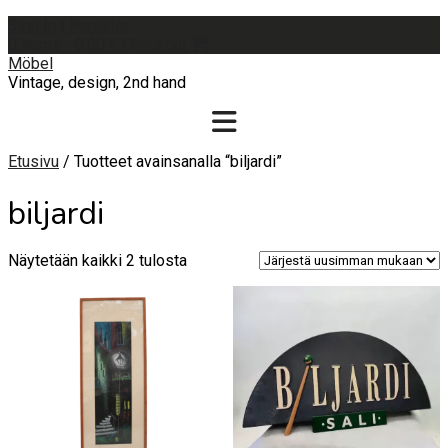
Skip
Sign In | Register
to
0 items - 0,00 €
Checkout
content
Möbel
Vintage, design, 2nd hand
Etusivu
/ Tuotteet avainsanalla “biljardi”
biljardi
Sorted
Näytetään kaikki 2 tulosta
by
latest