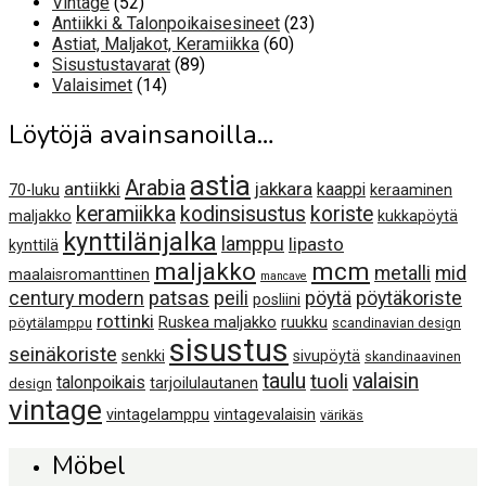
52
Vintage
52
tuotetta
23
Antiikki & Talonpoikaisesineet
23
60
tuotetta
Astiat, Maljakot, Keramiikka
60
89
tuotetta
Sisustustavarat
89
14
tuotetta
Valaisimet
14
tuotetta
Löytöjä avainsanoilla…
astia
Arabia
antiikki
jakkara
kaappi
70-luku
keraaminen
keramiikka
kodinsisustus
koriste
maljakko
kukkapöytä
kynttilänjalka
lamppu
lipasto
kynttilä
maljakko
mcm
metalli
mid
maalaisromanttinen
mancave
century modern
patsas
peili
pöytä
pöytäkoriste
posliini
rottinki
Ruskea maljakko
ruukku
pöytälamppu
scandinavian design
sisustus
seinäkoriste
senkki
sivupöytä
skandinaavinen
taulu
valaisin
tuoli
talonpoikais
tarjoilulautanen
design
vintage
vintagelamppu
vintagevalaisin
värikäs
Möbel