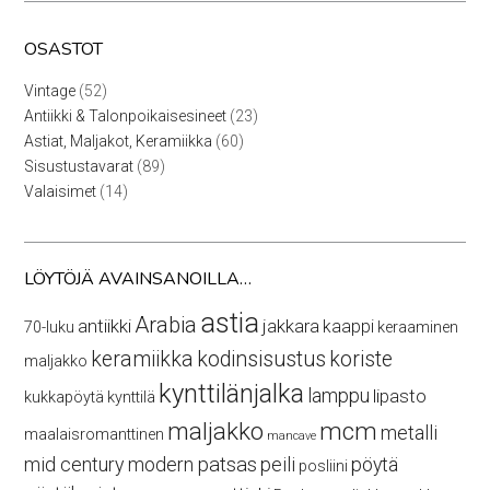
OSASTOT
52
Vintage
52
tuotetta
23
Antiikki & Talonpoikaisesineet
23
tuotetta
60
Astiat, Maljakot, Keramiikka
60
tuotetta
89
Sisustustavarat
89
tuotetta
14
Valaisimet
14
tuotetta
LÖYTÖJÄ AVAINSANOILLA…
astia
Arabia
antiikki
jakkara
kaappi
70-luku
keraaminen
keramiikka
kodinsisustus
koriste
maljakko
kynttilänjalka
lamppu
lipasto
kukkapöytä
kynttilä
maljakko
mcm
metalli
maalaisromanttinen
mancave
mid century modern
patsas
peili
pöytä
posliini