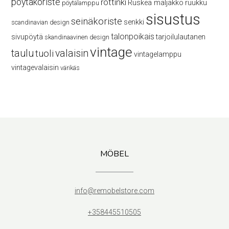
pöytäkoriste
rottinki
Ruskea maljakko
ruukku
pöytälamppu
sisustus
seinäkoriste
senkki
scandinavian design
talonpoikais
sivupöytä
tarjoilulautanen
skandinaavinen design
vintage
taulu
valaisin
tuoli
vintagelamppu
vintagevalaisin
värikäs
MÖBEL
info@remobelstore.com
+358445510505