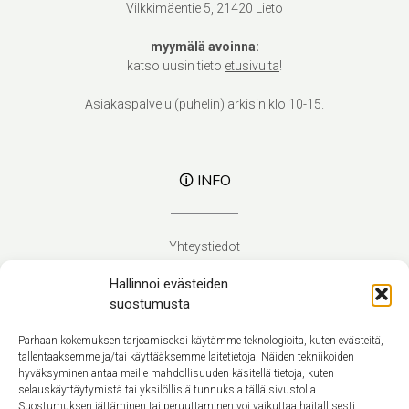
Vilkkimäentie 5, 21420 Lieto
myymälä avoinna:
katso uusin tieto
etusivulta
!
Asiakaspalvelu (puhelin) arkisin klo 10-15.
🛈 INFO
Yhteystiedot
Verhoilupalvelut
Hallinnoi evästeiden
Toimitusehdot
suostumusta
Tietosuojaseloste
Evästekäytäntö (EU)
Parhaan kokemuksen tarjoamiseksi käytämme teknologioita, kuten evästeitä,
tallentaaksemme ja/tai käyttääksemme laitetietoja. Näiden tekniikoiden
hyväksyminen antaa meille mahdollisuuden käsitellä tietoja, kuten
Suomi
selauskäyttäytymistä tai yksilöllisiä tunnuksia tällä sivustolla.
Suostumuksen jättäminen tai peruuttaminen voi vaikuttaa haitallisesti