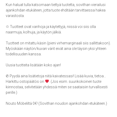
Kun haluat tulla katsomaan tiettyä tuotetta, sovithan vierailusi
ajankohdan etukäteen, jotta tuote ehditään tarvittaessa hakea
varastosta.
♲ Tuotteet ovat vanhoja ja käytettyjä, niissä voi siis olla
naarmuja, kolhuja, ja käytön jälkiä.
Tuotteet on mitattu käsin (pieni virhemarginaali siis sallittakoon).
Myöskään näytön/kuvan värit eivät aina ole täysin yksi yhteen
todellisuuden kanssa.
Uusia tuotteita lisätään koko ajan!
✆ Pyydä aina lisätietoja niitä kaivatessasi! Lisää kuvia, tietoa…
Harkittu ostopäätös on
. (Jos esim. suurikokoinen tuote
kiinnostaa, selvitetään yhdessä miten se saataisiin turvallisesti
perille.)
Nouto Möbeliltä 0€! (Sovithan noudon ajankohdan etukäteen.)