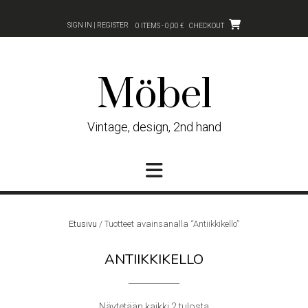
Skip
to
SIGN IN | REGISTER
0 ITEMS - 0,00 €
CHECKOUT
content
Möbel
Vintage, design, 2nd hand
Etusivu
/ Tuotteet avainsanalla “Antiikkikello”
ANTIIKKIKELLO
Sorted
Näytetään kaikki 2 tulosta