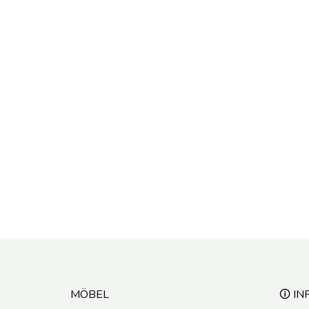
MÖBEL
🛈 IN