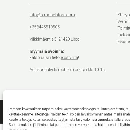
info@remobelstore.com
Yhteys
Verhoi
+358445510505
Toimit
Tietos
Vilkkimäentie 5, 21420 Lieto
Eväste
myymälä avoinna:
katso uusin tieto
etusivulta
!
Asiakaspalvelu (puhelin) arkisin klo 10-15.
Parhaan kokemuksen tarjoamiseksi käytämme teknologioita, kuten evästeitä, ta
käyttääksemme laitetietoja. Näiden tekniikoiden hyväksyminen antaa meille ma
käsitellä tietoja, kuten selauskäyttäytymistä tai yksilöllisiä tunnuksia tällä sivus
Suostumuksen jättäminen tai peruuttaminen voi vaikuttaa haitallisesti tiettyihi