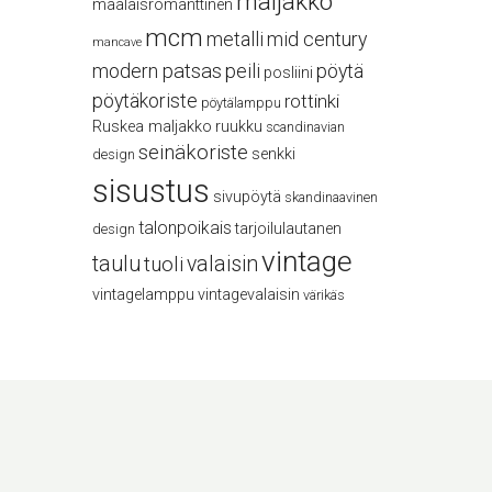
maljakko
maalaisromanttinen
mcm
metalli
mid century
mancave
modern
patsas
peili
pöytä
posliini
pöytäkoriste
rottinki
pöytälamppu
Ruskea maljakko
ruukku
scandinavian
seinäkoriste
senkki
design
sisustus
sivupöytä
skandinaavinen
talonpoikais
tarjoilulautanen
design
vintage
taulu
valaisin
tuoli
vintagelamppu
vintagevalaisin
värikäs