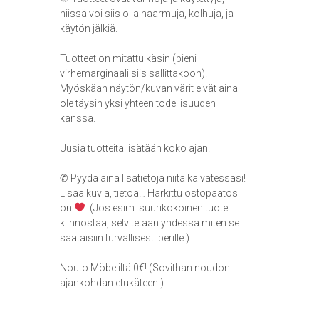
niissä voi siis olla naarmuja, kolhuja, ja
käytön jälkiä.
Tuotteet on mitattu käsin (pieni
virhemarginaali siis sallittakoon).
Myöskään näytön/kuvan värit eivät aina
ole täysin yksi yhteen todellisuuden
kanssa.
Uusia tuotteita lisätään koko ajan!
✆ Pyydä aina lisätietoja niitä kaivatessasi!
Lisää kuvia, tietoa… Harkittu ostopäätös
on
. (Jos esim. suurikokoinen tuote
kiinnostaa, selvitetään yhdessä miten se
saataisiin turvallisesti perille.)
Nouto Möbeliltä 0€! (Sovithan noudon
ajankohdan etukäteen.)