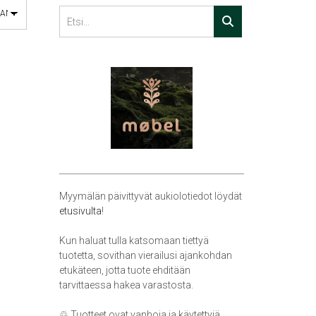
Myymälän päivittyvät aukiolotiedot löydät
etusivulta
!
Kun haluat tulla katsomaan tiettyä
tuotetta, sovithan vierailusi ajankohdan
etukäteen, jotta tuote ehditään
tarvittaessa hakea varastosta.
♲ Tuotteet ovat vanhoja ja käytettyjä,