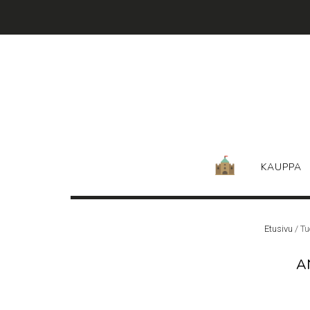
Skip
to
content
KAUPPA
Etusivu
/ Tu
A