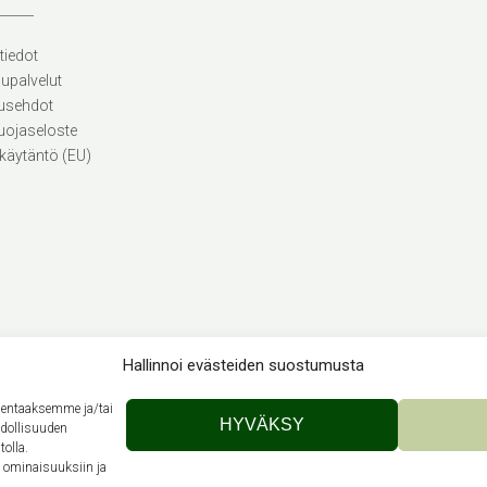
tiedot
lupalvelut
usehdot
uojaseloste
käytäntö (EU)
Hallinnoi evästeiden suostumusta
llentaaksemme ja/tai
Theme by
Out the Box
HYVÄKSY
hdollisuuden
tolla.
n ominaisuuksiin ja