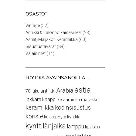
OSASTOT
52
Vintage
52
tuotetta
23
Antiikki & Talonpoikaisesineet
23
tuotetta
60
Astiat, Maljakot, Keramiikka
60
tuotetta
89
Sisustustavarat
89
tuotetta
14
Valaisimet
14
tuotetta
LÖYTÖJÄ AVAINSANOILLA…
astia
Arabia
antiikki
70-luku
jakkara
kaappi
keraaminen maljakko
keramiikka
kodinsisustus
koriste
kukkapöytä
kynttilä
kynttilänjalka
lamppu
lipasto