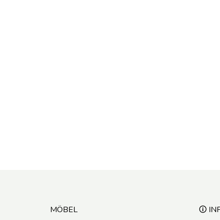
MÖBEL
🛈 IN