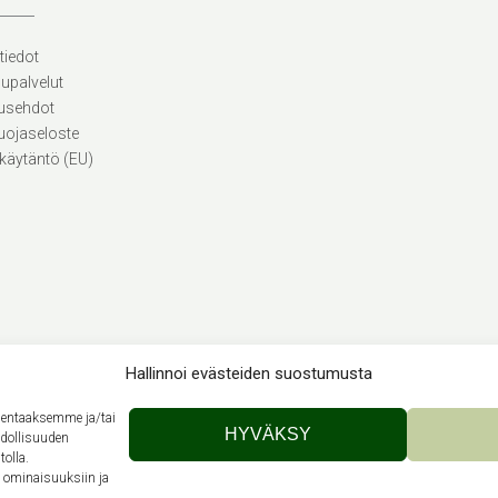
tiedot
lupalvelut
usehdot
uojaseloste
käytäntö (EU)
Hallinnoi evästeiden suostumusta
llentaaksemme ja/tai
Theme by
Out the Box
HYVÄKSY
hdollisuuden
tolla.
n ominaisuuksiin ja