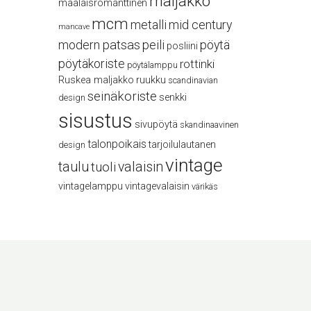
maljakko
maalaisromanttinen
mcm
metalli
mid century
mancave
modern
patsas
peili
pöytä
posliini
pöytäkoriste
rottinki
pöytälamppu
Ruskea maljakko
ruukku
scandinavian
seinäkoriste
senkki
design
sisustus
sivupöytä
skandinaavinen
talonpoikais
tarjoilulautanen
design
vintage
taulu
valaisin
tuoli
vintagelamppu
vintagevalaisin
värikäs