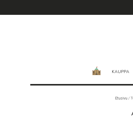
Skip
to
content
KAUPPA
Etusivu
/ T