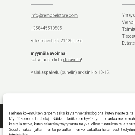
info@remobelstore.com
Yhteys
Verhoi
+358445510505
Toimit
Tietos
Vilkkimäentie 5, 21420 Lieto
Eväste
myymälä avoinna:
katso uusin tieto
etusivulta
!
Asiakaspalvelu (puhelin) arkisin klo 10-15.
Parhaan kokemuksen tarjoamiseksi käytämme teknologioita, kuten evästeitä, ta
käyttääksemme laitetietoja. Näiden tekniikoiden hyväksyminen antaa meille ma
käsitellä tietoja, kuten selauskäyttäytymistä tai yksilöllisiä tunnuksia tällä sivus
Suostumuksen jättäminen tai peruuttaminen voi vaikuttaa haitallisesti tiettyihi