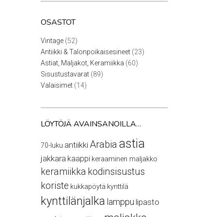
OSASTOT
52
Vintage
52
tuotetta
23
Antiikki & Talonpoikaisesineet
23
tuotetta
60
Astiat, Maljakot, Keramiikka
60
tuotetta
89
Sisustustavarat
89
tuotetta
14
Valaisimet
14
tuotetta
LÖYTÖJÄ AVAINSANOILLA…
astia
Arabia
antiikki
70-luku
jakkara
kaappi
keraaminen maljakko
keramiikka
kodinsisustus
koriste
kukkapöytä
kynttilä
kynttilänjalka
lamppu
lipasto