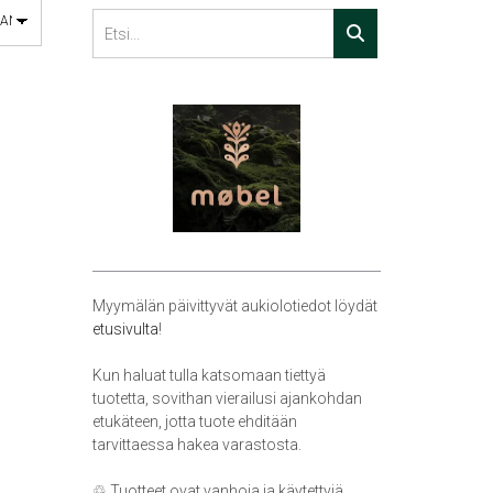
Myymälän päivittyvät aukiolotiedot löydät
etusivulta
!
Kun haluat tulla katsomaan tiettyä
tuotetta, sovithan vierailusi ajankohdan
etukäteen, jotta tuote ehditään
tarvittaessa hakea varastosta.
♲ Tuotteet ovat vanhoja ja käytettyjä,