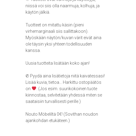
niissä voi siis olla naarmuja, kolhuja, ja
käytön jälkiä.
Tuotteet on mitattu käsin (pieni
virhemarginaali siis sallittakoon).
Myöskään näytön/kuvan värit eivät aina
ole täysin yksi yhteen todellisuuden
kanssa.
Uusia tuotteita lisätään koko ajan!
✆ Pyydä aina lisätietoja niitä kaivatessasi!
Lisää kuvia, tietoa… Harkittu ostopäätös
on
. (Jos esim. suurikokoinen tuote
kiinnostaa, selvitetään yhdessä miten se
saataisiin turvallisesti perille.)
Nouto Möbeliltä 0€! (Sovithan noudon
ajankohdan etukäteen.)