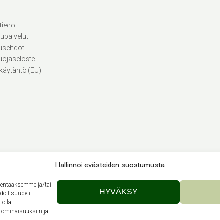
tiedot
lupalvelut
usehdot
uojaseloste
käytäntö (EU)
Hallinnoi evästeiden suostumusta
llentaaksemme ja/tai
Theme by
Out the Box
HYVÄKSY
hdollisuuden
tolla.
n ominaisuuksiin ja