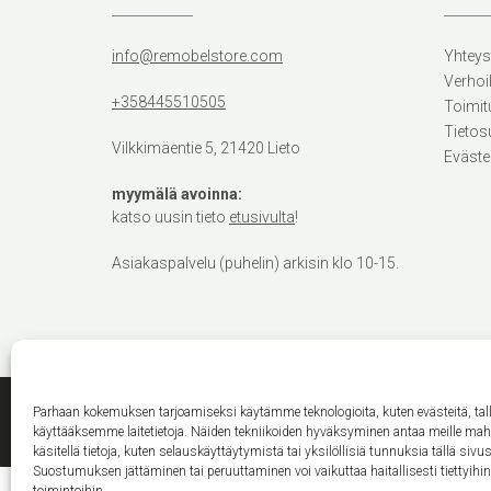
info@remobelstore.com
Yhteys
Verhoi
+358445510505
Toimit
Tietos
Vilkkimäentie 5, 21420 Lieto
Eväste
myymälä avoinna:
katso uusin tieto
etusivulta
!
Asiakaspalvelu (puhelin) arkisin klo 10-15.
Parhaan kokemuksen tarjoamiseksi käytämme teknologioita, kuten evästeitä, ta
käyttääksemme laitetietoja. Näiden tekniikoiden hyväksyminen antaa meille ma
käsitellä tietoja, kuten selauskäyttäytymistä tai yksilöllisiä tunnuksia tällä sivus
Suostumuksen jättäminen tai peruuttaminen voi vaikuttaa haitallisesti tiettyihi