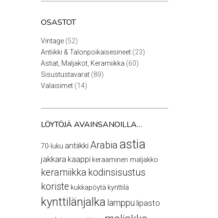
OSASTOT
52
Vintage
52
tuotetta
23
Antiikki & Talonpoikaisesineet
23
tuotetta
60
Astiat, Maljakot, Keramiikka
60
tuotetta
89
Sisustustavarat
89
tuotetta
14
Valaisimet
14
tuotetta
LÖYTÖJÄ AVAINSANOILLA…
astia
Arabia
antiikki
70-luku
jakkara
kaappi
keraaminen maljakko
keramiikka
kodinsisustus
koriste
kukkapöytä
kynttilä
kynttilänjalka
lamppu
lipasto