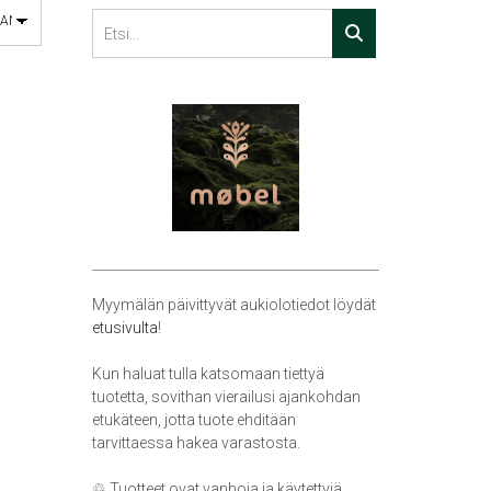
Myymälän päivittyvät aukiolotiedot löydät
etusivulta
!
Kun haluat tulla katsomaan tiettyä
tuotetta, sovithan vierailusi ajankohdan
etukäteen, jotta tuote ehditään
tarvittaessa hakea varastosta.
♲ Tuotteet ovat vanhoja ja käytettyjä,