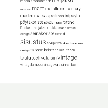
maljakko
maalaisromanttinen
mcm
metalli
mid century
mancave
modern
patsas
peili
pöytä
posliini
pöytäkoriste
rottinki
pöytälamppu
Ruskea maljakko
ruukku
scandinavian
seinäkoriste
senkki
design
sisustus
sivupöytä
skandinaavinen
talonpoikais
tarjoilulautanen
design
vintage
taulu
valaisin
tuoli
vintagelamppu
vintagevalaisin
värikäs