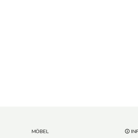
MÖBEL
🛈 IN