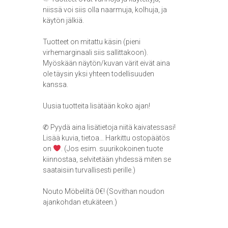
niissä voi siis olla naarmuja, kolhuja, ja
käytön jälkiä.
Tuotteet on mitattu käsin (pieni
virhemarginaali siis sallittakoon).
Myöskään näytön/kuvan värit eivät aina
ole täysin yksi yhteen todellisuuden
kanssa.
Uusia tuotteita lisätään koko ajan!
✆ Pyydä aina lisätietoja niitä kaivatessasi!
Lisää kuvia, tietoa… Harkittu ostopäätös
on
. (Jos esim. suurikokoinen tuote
kiinnostaa, selvitetään yhdessä miten se
saataisiin turvallisesti perille.)
Nouto Möbeliltä 0€! (Sovithan noudon
ajankohdan etukäteen.)