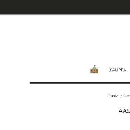
Skip
to
content
KAUPPA
Etusivu
/ Tuot
AAS